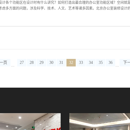
，所以北京办公室装修设计选择灯光颜色时一定需要选择正确的颜色做为装饰。北京
设计各个功能区在设计时有什么讲究？如何打造出最合理的办公室功能区域？空间就
的安装，这时我们就需...
考虑多方面的问题，涉及科学、技术、人文、艺术等诸多因素。北京办公室装修设计的最
舒适、方便、卫生、安全、高效的工作环境，以便更大限度地提高员工的工作效率。
京办公室装修设计的基础，是北京办公室装修设计的首要目标。通常在北京办公室装
缩短工期，也有利于细节的把控。所以，前期北京办公室装修布局设计至关重要。一
机结合，需要保护机密的部门及领导人，设置单独办公室，其他人则统一在开放区办
连接各部门保证方便沟通交流和隐私）来提高工作效率。那么功能区到底应该怎么设
的。前厅的设计空间尽量要开阔，风格大气，整体形象上符合公司的文化即可，切记
停留的地方，空间面积上可以不用占用太多，过大过小都不合适，可以根据企业的需
一页
27
28
29
30
31
32
33
34
35
36
下
...
...
室的中央，使员工之间...