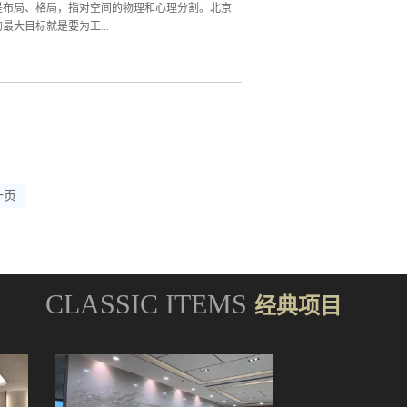
办公室装修一定不能忘了消防设施北京办公室装修
是布局、格局，指对空间的物理和心理分割。北京
大目标就是要为工...
这一目标在当前商业竞争日益激烈的情况下显得更
修时，将各个功能区统筹完毕之后，再分区装修，
般北京办公室装修布局设计的重点是：将个人与集
公，不再有单独的房间。这样合理利用空间、部门
置呢？前厅区北京办公室装修设计要求相对其他区
避免狭小杂乱。前台大厅的功能主要是为了让工作
求定制合理的面积。开放办公区北京办公室装修办
一页
CLASSIC ITEMS
经典项目