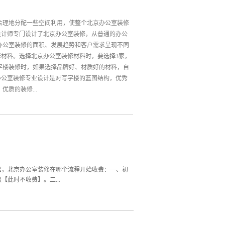
合理地分配一些空间利用，使整个北京办公室装修
设计师专门设计了北京办公室装修，从普通的办公
办公室装修的面积、发展趋势和客户需求呈现不同
修材料。选择北京办公室装修材料时，要选择3家，
字楼装修时，如果选择品牌好、材质好的材料，自
办公室装修专业设计是对写字楼的蓝图结构，优秀
质的装修...
门完善、对工程设计、施工及后期服务有成熟有效
室装修档次的因素介绍。希望对大家有帮助。伟锦
专注办公空间室内设计十二年。
绍，北京办公室装修在哪个流程开始收费：一、初
此时不收费】。二...
【此时不收费】。三、设计方案北京办公室装修开
约定，此时不收费】。四、方案确定北京办公室装