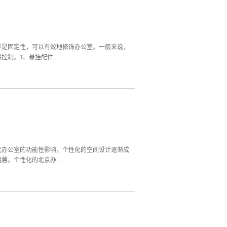
段，开始收费】。北京办公室装修主要涉及到这几
石膏板吊顶，矿棉板/硅钙板吊顶，喷漆，方
隔断，轻质砖隔墙）、强电改造、弱电改造、消
工预付款、中期进度款、后期进度款、竣工尾款。
要注意不能一味的光看重低价，而忽略少项漏项避
不是固定性，可以有效地修饰办公室。一般来说，
。1、悬挂配件...
外，对工作环境的质量也有更高的追求。可以美丽
用悬挂的饰品，可以突出室内温暖柔软的气氛。目
装修中，软装的选择比较困难，尤其是灯具。目
型之外，在选择照明设备时，还要考虑颜色对北京
光增加北京办公室装修的某种颜色是比较高档的装
备。北京办公室装修很受欢迎，包括向上照明等
发挥着积极的作用。一般来说，陈列品分为观赏装饰
化办公室的功能性影响，个性化的空间设计逐渐成
。个性化的北京办...
公室装修设计不仅需要能够从整体的情况上特色个
办公室装修设计。一些办公室比较喜欢用一些木质
于木质的装饰，保持木质的光洁度和质感，非常的
在，显示古典和优雅的办公环境。色调对于北京办