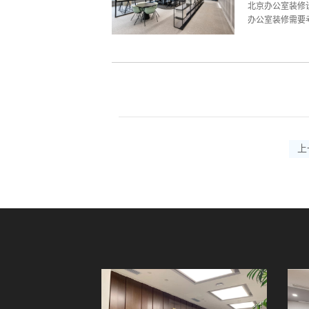
会显得很单调了
北京办公室装修
不能忽略消防器材
办公室装修需要
作人员创造一个
加重要，它是北
这样可以大大的
体的办公需求有
的划分（合理的
域来说是比较高
人员和访客稍作
上
公区应设置在办公