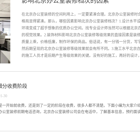
影响北京办公室装修档次的因素
在北京办公室装修的空间利用上，一定要紧凑合理。北京办公室装修时
格局显得紧凑。那么，哪些因素影响北京办公室装修档次？1.设计水平
环境变成了超乎想象的优质办公空间。找专业设计师当然可以根据北京
的视觉效果。2.装饰材料影响北京办公室装修等级效果的直接因素是装
质量上乘，价格低廉，制作环保的商品。俗话说，有一分钱一分货，写
然后期呈现的北京办公室装修等级效果就会有所不同。3.施工水平北京
的施工人员才是后期产生等级效果的关键。没有好的施工，再好的设计，优
材料，都不能产生后期想要的北京办公室装修效果。要找经验丰富、部
管理制度和严格科学质量保证体系的施工公司。以上是对影响北京办公
细分收费阶段
行装饰是北京办公室装修公司为客户提供可持续价值创造的装饰服务，
01
-
30
是一开始就收费，还是到了一定的阶段在收费，很多人都不清楚。下面小编为大家介
办公室装修前期电话咨询，北京办公室装修公司会在电话中，了解基本信息，预约面谈【
办公室装修前当面沟通，设计师量房、沟通同步进行，了解业主需求，然后开始设计
域的划分，预算的大致控制，以及效果参考【普通项目时间，大概一周，具体与甲方