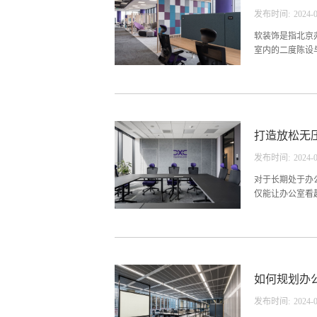
公室装修来说，
发布时间:
2024
-
成规的需要简约
多彩的隔断，就
软装饰是指北京
区域的要求。办公
室内的二度陈设
制办公室软装其
至于定制办公室
是北京办公室装
打造放松无
适。彰显企业形
的实力。北京办
发布时间:
2024
-
同季节摆放不同
4、北京办公室
对于长期处于办
的办公室饰品入手
仅能让办公室看
一定要适合办公
面的颜色是让员
可以选择暖色做
如何规划办
因为太饱和而显
室装修设计时可
发布时间:
2024
-
装修时灯的颜色