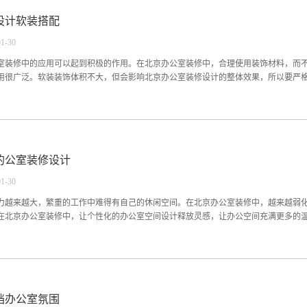
、改善，业主对方案没有意见，此时开始签订北京办公室装修合同【进入设计合同阶
设计软装搭配
公室地面装修（常用材料：瓷砖，木地板，地毯，塑胶地板）、顶面装修（常用材料：
面装修（常用材料：乳胶漆，墙纸）、隔断工程装修（常用材料：石膏板隔，墙玻璃
01
-
30
家具价格等其他杂项。北京办公室装修注意北京办公室装修付款大致包括四部分：开
应该在合同中注明；要多比几家装饰公司，在这个过程中，尽可能明确价格的细节，
室装修中的应用可以起到积极的作用。在北京办公室装修中，合理使用装饰材料，而
经过以上的介绍，对于流程...
用很广泛。软装装饰体积不大，但会影响北京办公室装修设计的整体效果，所以要严格控制
设计到位，可以提高员工对工作环境的认同感和归属感。当代职员除了重视物质保障
办公室装修环境，给人舒适的感觉，调动员工的工作积极性。在北京办公室装修中使
件类型多，形式多样，设计师可以根据办公室室内情况具体选择。2、灯在北京办公室
化的公室装修设计
的灯具类型多种多样，形式多样，基本上可以分为实用类、创新类和仿冒类。除了造
颜色的影响。照明本身具有发光的能力，因此色彩更加突出，更加引人注目。用彩色
01
-
30
照明设计时，结合自己的艺术情趣、办公室结构特点和照明要求，选择合适的照明设
、续航、与北京办公室装修设计相得益彰。3、陈列品陈列品在北京办公室装修设计中
力越来越大，繁重的工作中难得有自己的休闲空间。在北京办公室装修中，越来越弱
。选择的观赏装饰品...
在北京办公室装修中，让个性化的办公室空间设计释放灵感，让办公空间充满更多的温馨
了缓解工作压力，让整个空间变得富有工作乐趣。对于办公室来说，个性化的北京办
公室装修设计，同时离不开对于细节上的打造。对于个性化空间来说，看看创意北京
扮办公室的环境，这样能够让整个的环境质朴而又富有内涵。因而在一些办公室中对
档办公室氛围
京办公室装修中，木质装饰摆件需要经常的维护和保养，让木质的气息能够持久的存