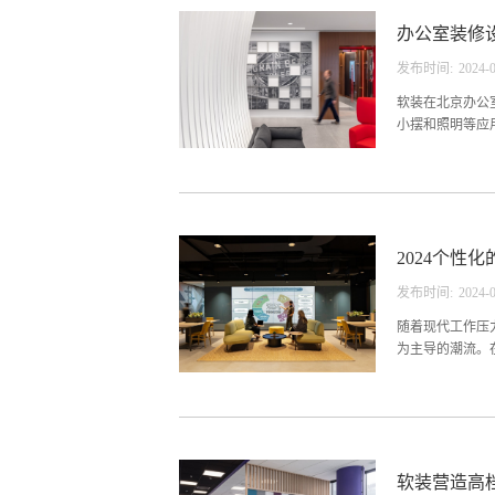
修设计方案汇报
办公室装修
方面的价格：办
通）、办公室墙
发布时间:
2024
-
防、空调、办公
付款比例和时间
软装在北京办公
免增项。相信大家
小摆和照明等应
北京办公室装修
大方地设计北京
前市场上行商配
2024个性
前，市场上推出
办公室装修整体
发布时间:
2024
-
饰手法。在进行
LED灯，节能
随着现代工作压
品和实用类装饰品
为主导的潮流。
公室装修就是为
口碑好的北京办
气息的家具来装
软装营造高
重要。因而在北