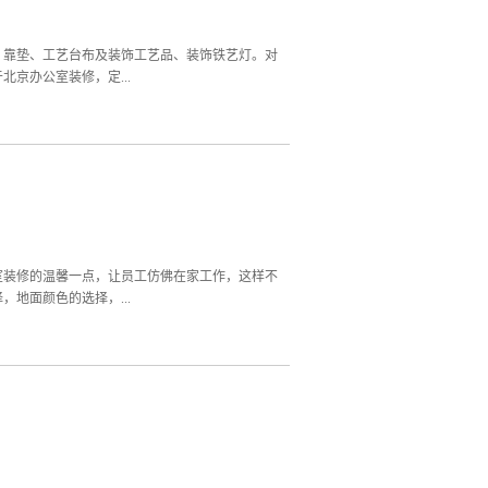
满 更多激情和活力。在颜色的选择上，没有墨守
工的创意灵感。绿色电脑桌面效果和红色的书架，
情调。紧张之余的工作压力，当然离不开对于休闲
、靠垫、工艺台布及装饰工艺品、装饰铁艺灯。对
京办公室装修，定...
京办公室装修出来的效果也是很单调乏味的，那么
员工的生理和心理的需求。整体的视觉效果，既然
合才能打造整体的装修效果，人看了也会觉得舒
户来访，给客户留下一个好的企业形象，体现公司
出现不协调感。2、花卉和绿色植物带来生气。不
的风格与色调，统一基调来布置就不容易出错。
彩的地方。5、不必把办公室饰品都摆出来，从小
室装修的温馨一点，让员工仿佛在家工作，这样不
地面颜色的选择，...
京办公室装修一定要给人一种非常抽象的感觉。墙
大多数北京办公室装修使用了灰色调，当然甚至还
，这样在颜色方面就不会显得太过于单调，也不会
，不受任何外来物质的干扰与打断。因此北京办公
洁原则也是北京办公室装修规范之一。北京办公室
企业会使用白色做为墙顶，如果选用白色的灯，就