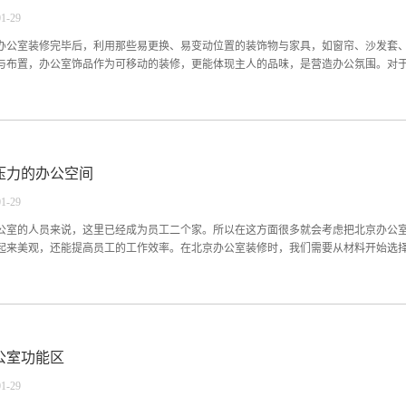
不在于平淡，多一点色彩多一点精彩。丰富多彩的办公室空间，可以让整个环境变得充
01
-
29
朴素的色调，而是让整个空间变得富有鲜艳的色彩视觉效果，能够在大程度上调动员
连头顶上的天花空间都涂成来富有蓝天一色的色彩，让办公空间变得富有温馨浪漫的
办公室装修完毕后，利用那些易更换、易变动位置的装饰物与家具，如窗帘、沙发套
室中富有特色的空间...
与布置，办公室饰品作为可移动的装修，更能体现主人的品味，是营造办公氛围。对于北
实也是很有必要的。如果单纯放置一些办公家具，而没有什么自己的特色话，那么北
软装其实是有很多好处：可以强化办公空间的功能性，明确每一个细微的功能以满足
修不可能只是有墙面、地面、天花板，肯定得有些软装的装饰。这样硬装与软装的结
压力的办公空间
象，北京办公室装修的目的，不可能局限于是一个单纯的办公场所。同时也是为了客
公室装修软装布置技巧1、对称平衡合理摆放。排列顺序应由高到低陈列，避免视觉上
01
-
29
的花，营造不同季节的空间情趣。3、布置办公室饰品要结合工作整体风格。根据大致
装修窗帘的色系要统一，使搭配更加和谐，增强办公室的整体感。有条件，窗帘也是出
公室的人员来说，这里已经成为员工二个家。所以在这方面很多就会考虑把北京办公
。中小型饰品是容易...
起来美观，还能提高员工的工作效率。在北京办公室装修时，我们需要从材料开始选择，
室的风格和功能。如果你实在不知道如何选择，小编建议可以选择灰色或者白色，北
工放松的关键墙面颜色不一定非要选择白色，你也可以选择一些冷色调来装饰。比如
为背景色，不要觉得它太夸张。只要把它跟其他颜色进行结合，会要意想不到的惊喜
公室功能区
得浮夸。北京办公室装修时要遵循简洁的原则人们工作的时候总是希望能够沉浸其中
以尽量的减少华而不实的装饰品与多余的附加物，保持厂区环境的简洁明亮。因此简
01
-
29
，适当的地方需要调节适当的亮度，同时灯光的颜色不一定需要使用白色。因为有些