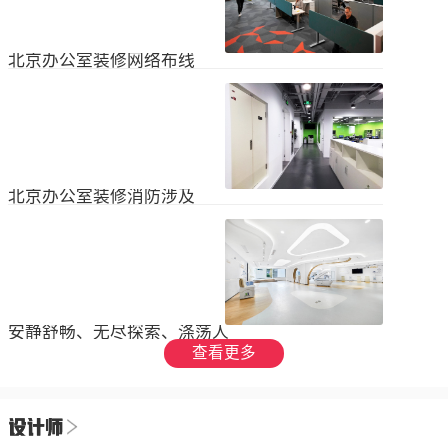
设装饰和环境调节四个方面入手，详
局中引入了开放式空间，打破了传统
2023
-
09
-
26
细介绍了每个方面的要点和实施方
的隔间，增加了员工之间的交流与合
法。1、空间布局中汇广场办公室装修
作。同时，还可...
空间布局是创造舒适工作环境的基
北京办公室装修网络布线
础，必须考虑员工的工作流程和沟通
需求。合理划分办公区域、会议室和
现代公司很少使用电脑，所以在北京
休息区，充分利用空间，提供足够的
办公室装修设计中，应考虑布线、通
工作区域和舒适的交流空间。其次，
信、网络，结合后期使用，根据实用
要注意办公区域的人员密度和布局合
2023
-
07
-
12
性进行布局。1.办公网络布局的可靠
理性，避免拥挤和来往人员的干扰。
性。办公室装修布线系统使用的产品
可以采用开放式...
必须经过国际组织认证。布线系统的
北京办公室装修消防涉及
设计、安装和测试以ANSIEIA为布线
标准，并按照中国的布线标准和测试
随着时间的推移和时代的发展，北京
标准进行。正确性办公室强弱电的布
办公室装修变得越来越现代化。由于
线方向应正确匹配，不相互骚扰。许
随着时代的进步和科技的快速发展，
多用户同时使用计算机电源、电话和
2023
-
07
-
12
办公室装修也必须与时俱进。除了独
网络电缆，这更方便未来的操作和护
特的个性化设计外，还应满足工作和
理。2....
生活的需要。同时，安全始终是我们
安静舒畅、无尽探索、涤荡人
的首要任务，不容忽视或轻视。以下
心
查看更多
小系列总结了办公室装修的一些注意
我们充分理解业主数十年如一日对医
事项。我希望它能帮助你！消防安全
疗产业的不懈追求，出于对康复医疗
由于安全是首要任务，我们应该考虑
事业的致敬，办公楼设计运用纯粹干
办公室装修的消防要求和行为准则。
2023
-
06
-
24
净的白色，配合理性的办公室灯光氛
这是所有预防措施中最重要的事情。
围，打造一个安静舒畅、无尽探索、
1.电路电路与公...