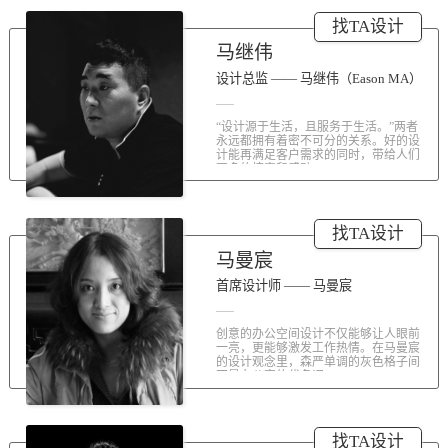
涤荡人心的北京办公室装修空间上的
找TA设计
划分和布局，为好博未来发展提供切
实合理的空间架构，由此正式开启医
马继伟
疗的3.0办公时代。流畅的线条、纯净
的色彩、温和的材质三大元素第一时
设计总监 —— 马继伟（Eason MA）
间为来者解读好博的文化内在。前厅
去繁就简、视野开阔，真正做到与景
“设计源于生活，且服务于生活。”两者
交融。自然的...
永远都拥有着密不可分的关系。好的设
计能再满足客户需求的同时，带给人们
更多的惊喜和感动...
找TA设计
马曼宸
首席设计师 —— 马曼宸
创意的办公空间设计不仅能够让人眼前
一亮，更能够激发工作热情。在马曼宸
的设计观念里，森严单调的灰色格子间
不是办公室的代名词...
找TA设计