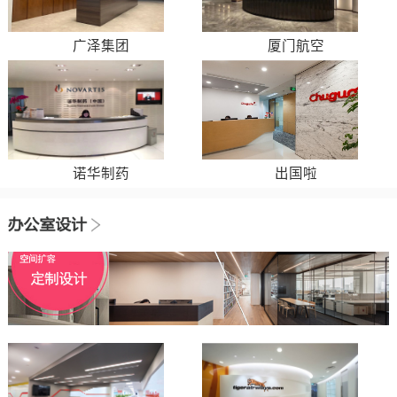
广泽集团
厦门航空
诺华制药
出国啦