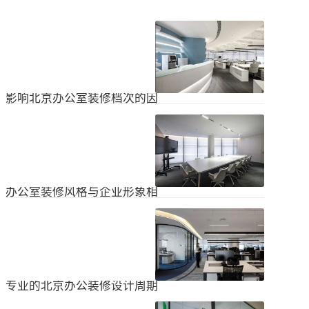
影响北京办公室装修档次的因
素
在北京办公室装修的空间利用上，一
定要紧凑合理。北京办公室装修时合
理地分配一些空间利用，使整个北京
2024
-
04
-
06
办公室装修格局显得紧凑。那么，哪
些因素影响北京办公室装修档次？1.
设计水平设计师专门设计了北京办公
办公室装修风格与企业形象相
室装修，从普通的办公环境变成了超
匹配
乎想象的优质办公空间。找专业设计
为什么北京办公室装修设计的话题容
师当然可以根据北京办公室装修的面
易引起很多朋友的关注？不是因为人
积、发展趋势和客户需求呈现不同的
们多么喜欢室内设计的内容，而是近
视觉效果。2.装饰材料影响北京办公
2024
-
04
-
06
年来越来越多的国内企业知道高级创
室装修等级效果的直接因素是装修材
新的室内装饰风格，因此可以展示企
料。选择北京...
业的实力和风格，但只有少数企业拥
专业的北京办公装修设计周期
有相关经验。大部分企业在几年内重
新开展北京办公室装修设计工作。已