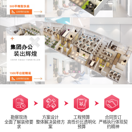
勘察现场
方案设计
工程预算
合同签订
全面了解装修要
整体解决装修方
高性价比透明化
严格执行体现契
求
案
预算
约精神