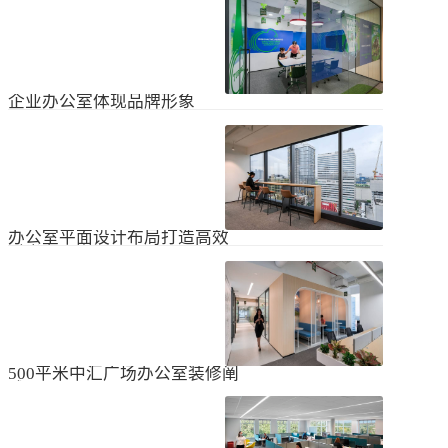
无论是个人居住的房子，还是企业使
经不知道有什么注意事项。如果想知
用的办公室，完成装修工作都需要一
道更具体的情况，可以通过以下方式
些时间。这是大家都知道的，但对企
进行1、风格与企业形象不能有太大的
2024
-
04
-
06
业来说，施工时间过长会产生很多问
不同。如果不知道现在的北京办公室
题，还会影响发展情况。北京办公室
装修设计风格，...
装修大概设计周期是多久？目前北京
企业办公室体现品牌形象
办公室装修公司很多，随便选择一家
公司就能安心合作吗？因为好奇的问
提升企业办公室装修品牌形象是一个
题很多，所以朋友们不仅感到模糊，
重要的战略举措，可以帮助公司吸引
还想尽快找到专业可靠的公司合作。
客户、员工和合作伙伴，传递企业文
会有更多的介绍。1、不同公司的施工
2023
-
09
-
26
化和价值观。以下是一些方法，可以
效率不同如上所述，北京办公室装修
帮助提升企业办公室装修的品牌形
公司越来越多，...
象：明确定义品牌标识和价值观在开
办公室平面设计布局打造高效
始装修前，确保你清楚地定义了企业
时尚办公空间
的品牌标识和价值观。品牌标识包括
北京办公室装修的创新对提高工作效
公司的使命、愿景和核心价值观，这
率、营造时尚氛围和创建舒适办公环
些要素应该在装修中得以体现。独特
境起着重要作用。本文将从四个方面
性办公室装修应该在设计上具有独特
2023
-
09
-
26
详细阐述如何进行办公室平面图设计
性，以突出公司的个性和特点。可以
布局的突破创新，并帮助打造理想的
考虑采用独特的设计...
办公空间。1、创新灵活的空间设计在
500平米中汇广场办公室装修阐
办公室平面图的设计布局中，创新灵
述
活的空间设计是关键。传统的办公室
500平米东城区中汇广场办公室装修阐
以分隔间隔为主，导致员工的沟通与
述：主要从空间布局、照明设计、陈
协作能力受限。现代的办公室设计布