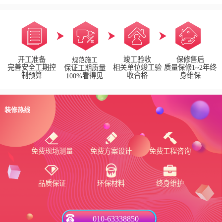
开工准备
竣工验收
保修售后
规范施工
完善安全工期控
相关单位竣工验
质量保修1~2年终
保证工期质量
制预算
收合格
身维保
100%看得见
装修热线
免费现场测量
免费方案设计
免费工程咨询
品质保证
环保材料
终身维护
010-63338850