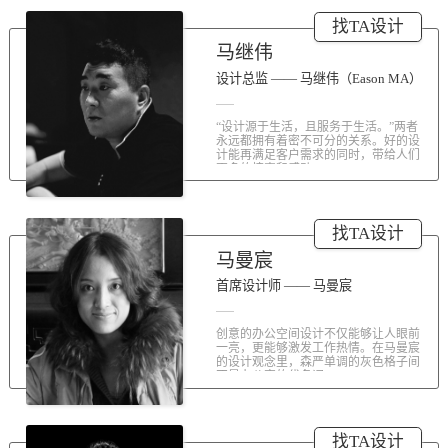
涤荡人心的北京办公室装修空间上的
找TA设计
划分和布局，为好博未来发展提供切
实合理的空间架构，由此正式开启医
马继伟
疗的3.0办公时代。流畅的线条、纯净
的色彩、温和的材质三大元素第一时
设计总监 —— 马继伟（Eason MA）
间为来者解读好博的文化内在。前厅
去繁就简、视野开阔，真正做到与景
“设计源于生活，且服务于生活。”两者
交融。自然的...
永远都拥有着密不可分的关系。好的设
计能再满足客户需求的同时，带给人们
更多的惊喜和感动...
找TA设计
马曼宸
首席设计师 —— 马曼宸
创意的办公空间设计不仅能够让人眼前
一亮，更能够激发工作热情。在马曼宸
的设计观念里，森严单调的灰色格子间
不是办公室的代名词...
找TA设计