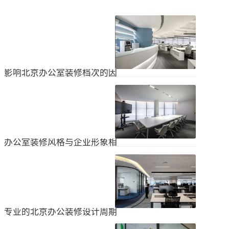
影响北京办公室装修档次的因
素
在北京办公室装修的空间利用上，一
定要紧凑合理。北京办公室装修时合
理地分配一些空间利用，使整个北京
2024
-
04
-
06
办公室装修格局显得紧凑。那么，哪
些因素影响北京办公室装修档次？1.
设计水平设计师专门设计了北京办公
办公室装修风格与企业形象相
室装修，从普通的办公环境变成了超
匹配
乎想象的优质办公空间。找专业设计
为什么北京办公室装修设计的话题容
师当然可以根据北京办公室装修的面
易引起很多朋友的关注？不是因为人
积、发展趋势和客户需求呈现不同的
们多么喜欢室内设计的内容，而是近
视觉效果。2.装饰材料影响北京办公
2024
-
04
-
06
年来越来越多的国内企业知道高级创
室装修等级效果的直接因素是装修材
新的室内装饰风格，因此可以展示企
料。选择北京...
业的实力和风格，但只有少数企业拥
专业的北京办公装修设计周期
有相关经验。大部分企业在几年内重
新开展北京办公室装修设计工作。已