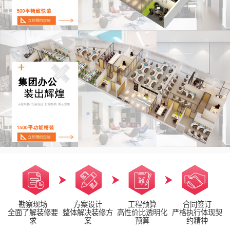
勘察现场
方案设计
工程预算
合同签订
全面了解装修要
整体解决装修方
高性价比透明化
严格执行体现契
求
案
预算
约精神