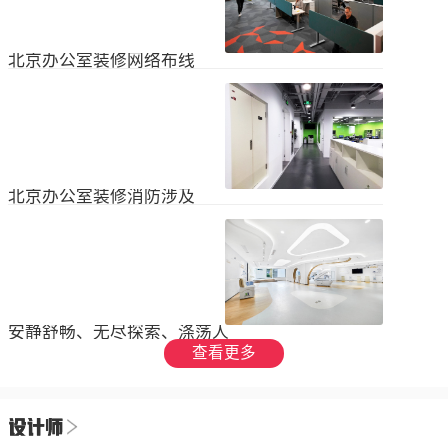
设装饰和环境调节四个方面入手，详
局中引入了开放式空间，打破了传统
2023
-
09
-
26
细介绍了每个方面的要点和实施方
的隔间，增加了员工之间的交流与合
法。1、空间布局中汇广场办公室装修
作。同时，还可...
空间布局是创造舒适工作环境的基
北京办公室装修网络布线
础，必须考虑员工的工作流程和沟通
需求。合理划分办公区域、会议室和
现代公司很少使用电脑，所以在北京
休息区，充分利用空间，提供足够的
办公室装修设计中，应考虑布线、通
工作区域和舒适的交流空间。其次，
信、网络，结合后期使用，根据实用
要注意办公区域的人员密度和布局合
2023
-
07
-
12
性进行布局。1.办公网络布局的可靠
理性，避免拥挤和来往人员的干扰。
性。办公室装修布线系统使用的产品
可以采用开放式...
必须经过国际组织认证。布线系统的
北京办公室装修消防涉及
设计、安装和测试以ANSIEIA为布线
标准，并按照中国的布线标准和测试
随着时间的推移和时代的发展，北京
标准进行。正确性办公室强弱电的布
办公室装修变得越来越现代化。由于
线方向应正确匹配，不相互骚扰。许
随着时代的进步和科技的快速发展，
多用户同时使用计算机电源、电话和
2023
-
07
-
12
办公室装修也必须与时俱进。除了独
网络电缆，这更方便未来的操作和护
特的个性化设计外，还应满足工作和
理。2....
生活的需要。同时，安全始终是我们
安静舒畅、无尽探索、涤荡人
的首要任务，不容忽视或轻视。以下
心
查看更多
小系列总结了办公室装修的一些注意
我们充分理解业主数十年如一日对医
事项。我希望它能帮助你！消防安全
疗产业的不懈追求，出于对康复医疗
由于安全是首要任务，我们应该考虑
事业的致敬，办公楼设计运用纯粹干
办公室装修的消防要求和行为准则。
2023
-
06
-
24
净的白色，配合理性的办公室灯光氛
这是所有预防措施中最重要的事情。
围，打造一个安静舒畅、无尽探索、
1.电路电路与公...