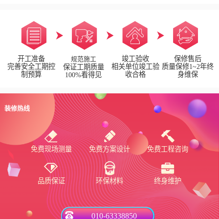
开工准备
竣工验收
保修售后
规范施工
完善安全工期控
相关单位竣工验
质量保修1~2年终
保证工期质量
制预算
收合格
身维保
100%看得见
装修热线
免费现场测量
免费方案设计
免费工程咨询
品质保证
环保材料
终身维护
010-63338850