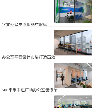
无论是个人居住的房子，还是企业使
经不知道有什么注意事项。如果想知
用的办公室，完成装修工作都需要一
道更具体的情况，可以通过以下方式
些时间。这是大家都知道的，但对企
进行1、风格与企业形象不能有太大的
2024
-
04
-
06
业来说，施工时间过长会产生很多问
不同。如果不知道现在的北京办公室
题，还会影响发展情况。北京办公室
装修设计风格，...
装修大概设计周期是多久？目前北京
企业办公室体现品牌形象
办公室装修公司很多，随便选择一家
公司就能安心合作吗？因为好奇的问
提升企业办公室装修品牌形象是一个
题很多，所以朋友们不仅感到模糊，
重要的战略举措，可以帮助公司吸引
还想尽快找到专业可靠的公司合作。
客户、员工和合作伙伴，传递企业文
会有更多的介绍。1、不同公司的施工
2023
-
09
-
26
化和价值观。以下是一些方法，可以
效率不同如上所述，北京办公室装修
帮助提升企业办公室装修的品牌形
公司越来越多，...
象：明确定义品牌标识和价值观在开
办公室平面设计布局打造高效
始装修前，确保你清楚地定义了企业
时尚办公空间
的品牌标识和价值观。品牌标识包括
北京办公室装修的创新对提高工作效
公司的使命、愿景和核心价值观，这
率、营造时尚氛围和创建舒适办公环
些要素应该在装修中得以体现。独特
境起着重要作用。本文将从四个方面
性办公室装修应该在设计上具有独特
2023
-
09
-
26
详细阐述如何进行办公室平面图设计
性，以突出公司的个性和特点。可以
布局的突破创新，并帮助打造理想的
考虑采用独特的设计...
办公空间。1、创新灵活的空间设计在
500平米中汇广场办公室装修阐
办公室平面图的设计布局中，创新灵
述
活的空间设计是关键。传统的办公室
500平米东城区中汇广场办公室装修阐
以分隔间隔为主，导致员工的沟通与
述：主要从空间布局、照明设计、陈
协作能力受限。现代的办公室设计布