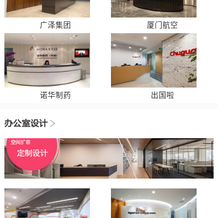
广泽集团
厦门航空
诺华制药
出国啦