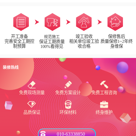
开工准备
竣工验收
保修售后
规范施工
完善安全工期控
相关单位竣工验
质量保修1~2年终
保证工期质量
制预算
收合格
身维保
100%看得见
装修热线
免费现场测量
免费方案设计
免费工程咨询
品质保证
环保材料
终身维护
010-63338850