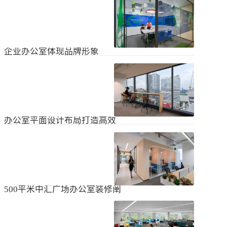
无论是个人居住的房子，还是企业使
经不知道有什么注意事项。如果想知
用的办公室，完成装修工作都需要一
道更具体的情况，可以通过以下方式
些时间。这是大家都知道的，但对企
进行1、风格与企业形象不能有太大的
2024
-
04
-
06
业来说，施工时间过长会产生很多问
不同。如果不知道现在的北京办公室
题，还会影响发展情况。北京办公室
装修设计风格，...
装修大概设计周期是多久？目前北京
企业办公室体现品牌形象
办公室装修公司很多，随便选择一家
公司就能安心合作吗？因为好奇的问
提升企业办公室装修品牌形象是一个
题很多，所以朋友们不仅感到模糊，
重要的战略举措，可以帮助公司吸引
还想尽快找到专业可靠的公司合作。
客户、员工和合作伙伴，传递企业文
会有更多的介绍。1、不同公司的施工
2023
-
09
-
26
化和价值观。以下是一些方法，可以
效率不同如上所述，北京办公室装修
帮助提升企业办公室装修的品牌形
公司越来越多，...
象：明确定义品牌标识和价值观在开
办公室平面设计布局打造高效
始装修前，确保你清楚地定义了企业
时尚办公空间
的品牌标识和价值观。品牌标识包括
北京办公室装修的创新对提高工作效
公司的使命、愿景和核心价值观，这
率、营造时尚氛围和创建舒适办公环
些要素应该在装修中得以体现。独特
境起着重要作用。本文将从四个方面
性办公室装修应该在设计上具有独特
2023
-
09
-
26
详细阐述如何进行办公室平面图设计
性，以突出公司的个性和特点。可以
布局的突破创新，并帮助打造理想的
考虑采用独特的设计...
办公空间。1、创新灵活的空间设计在
500平米中汇广场办公室装修阐
办公室平面图的设计布局中，创新灵
述
活的空间设计是关键。传统的办公室
500平米东城区中汇广场办公室装修阐
以分隔间隔为主，导致员工的沟通与
述：主要从空间布局、照明设计、陈
协作能力受限。现代的办公室设计布