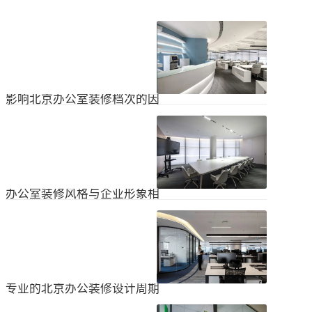
影响北京办公室装修档次的因
素
在北京办公室装修的空间利用上，一
定要紧凑合理。北京办公室装修时合
理地分配一些空间利用，使整个北京
2024
-
04
-
06
办公室装修格局显得紧凑。那么，哪
些因素影响北京办公室装修档次？1.
设计水平设计师专门设计了北京办公
办公室装修风格与企业形象相
室装修，从普通的办公环境变成了超
匹配
乎想象的优质办公空间。找专业设计
为什么北京办公室装修设计的话题容
师当然可以根据北京办公室装修的面
易引起很多朋友的关注？不是因为人
积、发展趋势和客户需求呈现不同的
们多么喜欢室内设计的内容，而是近
视觉效果。2.装饰材料影响北京办公
2024
-
04
-
06
年来越来越多的国内企业知道高级创
室装修等级效果的直接因素是装修材
新的室内装饰风格，因此可以展示企
料。选择北京...
业的实力和风格，但只有少数企业拥
专业的北京办公装修设计周期
有相关经验。大部分企业在几年内重
新开展北京办公室装修设计工作。已