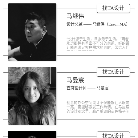
涤荡人心的北京办公室装修空间上的
找TA设计
划分和布局，为好博未来发展提供切
实合理的空间架构，由此正式开启医
马继伟
疗的3.0办公时代。流畅的线条、纯净
的色彩、温和的材质三大元素第一时
设计总监 —— 马继伟（Eason MA）
间为来者解读好博的文化内在。前厅
去繁就简、视野开阔，真正做到与景
“设计源于生活，且服务于生活。”两者
交融。自然的...
永远都拥有着密不可分的关系。好的设
计能再满足客户需求的同时，带给人们
更多的惊喜和感动...
找TA设计
马曼宸
首席设计师 —— 马曼宸
创意的办公空间设计不仅能够让人眼前
一亮，更能够激发工作热情。在马曼宸
的设计观念里，森严单调的灰色格子间
不是办公室的代名词...
找TA设计