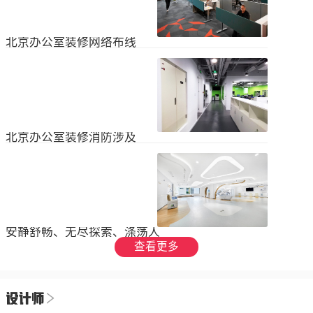
设装饰和环境调节四个方面入手，详
局中引入了开放式空间，打破了传统
2023
-
09
-
26
细介绍了每个方面的要点和实施方
的隔间，增加了员工之间的交流与合
法。1、空间布局中汇广场办公室装修
作。同时，还可...
空间布局是创造舒适工作环境的基
北京办公室装修网络布线
础，必须考虑员工的工作流程和沟通
需求。合理划分办公区域、会议室和
现代公司很少使用电脑，所以在北京
休息区，充分利用空间，提供足够的
办公室装修设计中，应考虑布线、通
工作区域和舒适的交流空间。其次，
信、网络，结合后期使用，根据实用
要注意办公区域的人员密度和布局合
2023
-
07
-
12
性进行布局。1.办公网络布局的可靠
理性，避免拥挤和来往人员的干扰。
性。办公室装修布线系统使用的产品
可以采用开放式...
必须经过国际组织认证。布线系统的
北京办公室装修消防涉及
设计、安装和测试以ANSIEIA为布线
标准，并按照中国的布线标准和测试
随着时间的推移和时代的发展，北京
标准进行。正确性办公室强弱电的布
办公室装修变得越来越现代化。由于
线方向应正确匹配，不相互骚扰。许
随着时代的进步和科技的快速发展，
多用户同时使用计算机电源、电话和
2023
-
07
-
12
办公室装修也必须与时俱进。除了独
网络电缆，这更方便未来的操作和护
特的个性化设计外，还应满足工作和
理。2....
生活的需要。同时，安全始终是我们
安静舒畅、无尽探索、涤荡人
的首要任务，不容忽视或轻视。以下
心
查看更多
小系列总结了办公室装修的一些注意
我们充分理解业主数十年如一日对医
事项。我希望它能帮助你！消防安全
疗产业的不懈追求，出于对康复医疗
由于安全是首要任务，我们应该考虑
事业的致敬，办公楼设计运用纯粹干
办公室装修的消防要求和行为准则。
2023
-
06
-
24
净的白色，配合理性的办公室灯光氛
这是所有预防措施中最重要的事情。
围，打造一个安静舒畅、无尽探索、
1.电路电路与公...