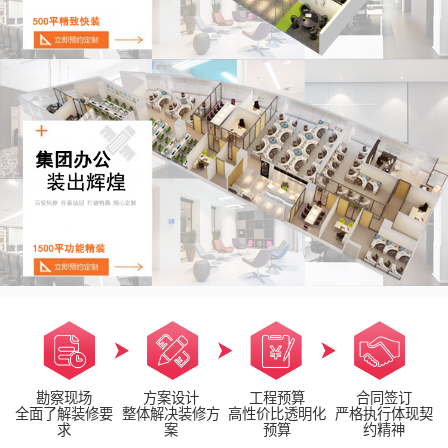
勘察现场
方案设计
工程预算
合同签订
全面了解装修要
整体解决装修方
高性价比透明化
严格执行体现契
求
案
预算
约精神