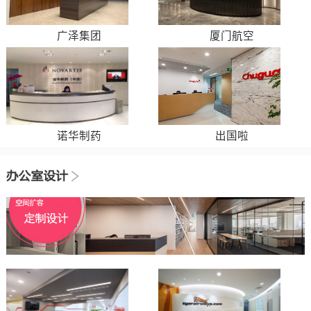
广泽集团
厦门航空
诺华制药
出国啦