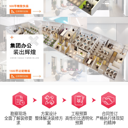
勘察现场
方案设计
工程预算
合同签订
全面了解装修要
整体解决装修方
高性价比透明化
严格执行体现契
求
案
预算
约精神