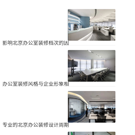
影响北京办公室装修档次的因
素
在北京办公室装修的空间利用上，一
定要紧凑合理。北京办公室装修时合
理地分配一些空间利用，使整个北京
2024
-
04
-
06
办公室装修格局显得紧凑。那么，哪
些因素影响北京办公室装修档次？1.
设计水平设计师专门设计了北京办公
办公室装修风格与企业形象相
室装修，从普通的办公环境变成了超
匹配
乎想象的优质办公空间。找专业设计
为什么北京办公室装修设计的话题容
师当然可以根据北京办公室装修的面
易引起很多朋友的关注？不是因为人
积、发展趋势和客户需求呈现不同的
们多么喜欢室内设计的内容，而是近
视觉效果。2.装饰材料影响北京办公
2024
-
04
-
06
年来越来越多的国内企业知道高级创
室装修等级效果的直接因素是装修材
新的室内装饰风格，因此可以展示企
料。选择北京...
业的实力和风格，但只有少数企业拥
专业的北京办公装修设计周期
有相关经验。大部分企业在几年内重
新开展北京办公室装修设计工作。已