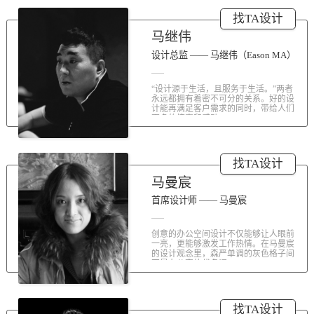
涤荡人心的北京办公室装修空间上的
找TA设计
划分和布局，为好博未来发展提供切
实合理的空间架构，由此正式开启医
马继伟
疗的3.0办公时代。流畅的线条、纯净
的色彩、温和的材质三大元素第一时
设计总监 —— 马继伟（Eason MA）
间为来者解读好博的文化内在。前厅
去繁就简、视野开阔，真正做到与景
“设计源于生活，且服务于生活。”两者
交融。自然的...
永远都拥有着密不可分的关系。好的设
计能再满足客户需求的同时，带给人们
更多的惊喜和感动...
找TA设计
马曼宸
首席设计师 —— 马曼宸
创意的办公空间设计不仅能够让人眼前
一亮，更能够激发工作热情。在马曼宸
的设计观念里，森严单调的灰色格子间
不是办公室的代名词...
找TA设计