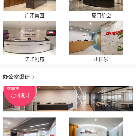
广泽集团
厦门航空
诺华制药
出国啦