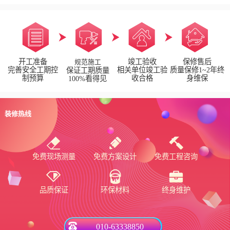
开工准备
竣工验收
保修售后
规范施工
完善安全工期控
相关单位竣工验
质量保修1~2年终
保证工期质量
制预算
收合格
身维保
100%看得见
装修热线
免费现场测量
免费方案设计
免费工程咨询
品质保证
环保材料
终身维护
010-63338850