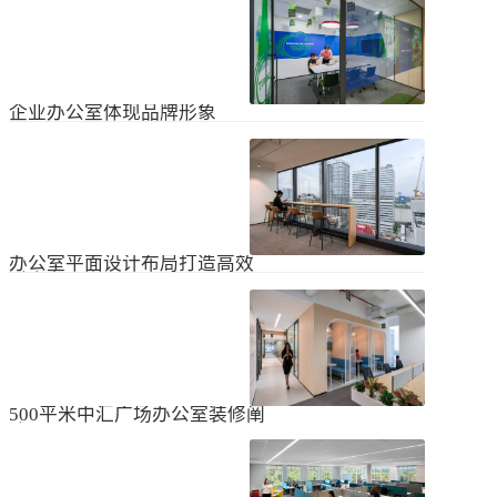
无论是个人居住的房子，还是企业使
经不知道有什么注意事项。如果想知
用的办公室，完成装修工作都需要一
道更具体的情况，可以通过以下方式
些时间。这是大家都知道的，但对企
进行1、风格与企业形象不能有太大的
2024
-
04
-
06
业来说，施工时间过长会产生很多问
不同。如果不知道现在的北京办公室
题，还会影响发展情况。北京办公室
装修设计风格，...
装修大概设计周期是多久？目前北京
企业办公室体现品牌形象
办公室装修公司很多，随便选择一家
公司就能安心合作吗？因为好奇的问
提升企业办公室装修品牌形象是一个
题很多，所以朋友们不仅感到模糊，
重要的战略举措，可以帮助公司吸引
还想尽快找到专业可靠的公司合作。
客户、员工和合作伙伴，传递企业文
会有更多的介绍。1、不同公司的施工
2023
-
09
-
26
化和价值观。以下是一些方法，可以
效率不同如上所述，北京办公室装修
帮助提升企业办公室装修的品牌形
公司越来越多，...
象：明确定义品牌标识和价值观在开
办公室平面设计布局打造高效
始装修前，确保你清楚地定义了企业
时尚办公空间
的品牌标识和价值观。品牌标识包括
北京办公室装修的创新对提高工作效
公司的使命、愿景和核心价值观，这
率、营造时尚氛围和创建舒适办公环
些要素应该在装修中得以体现。独特
境起着重要作用。本文将从四个方面
性办公室装修应该在设计上具有独特
2023
-
09
-
26
详细阐述如何进行办公室平面图设计
性，以突出公司的个性和特点。可以
布局的突破创新，并帮助打造理想的
考虑采用独特的设计...
办公空间。1、创新灵活的空间设计在
500平米中汇广场办公室装修阐
办公室平面图的设计布局中，创新灵
述
活的空间设计是关键。传统的办公室
500平米东城区中汇广场办公室装修阐
以分隔间隔为主，导致员工的沟通与
述：主要从空间布局、照明设计、陈
协作能力受限。现代的办公室设计布