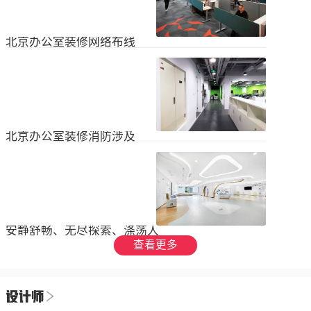
设装饰和环境调节四个方面入手，详
局中引入了开放式空间，打破了传统
2023
-
09
-
26
细介绍了每个方面的要点和实施方
的隔间，增加了员工之间的交流与合
法。1、空间布局中汇广场办公室装修
作。同时，还可...
空间布局是创造舒适工作环境的基
北京办公室装修网络布线
础，必须考虑员工的工作流程和沟通
需求。合理划分办公区域、会议室和
现代公司很少使用电脑，所以在北京
休息区，充分利用空间，提供足够的
办公室装修设计中，应考虑布线、通
工作区域和舒适的交流空间。其次，
信、网络，结合后期使用，根据实用
要注意办公区域的人员密度和布局合
2023
-
07
-
12
性进行布局。1.办公网络布局的可靠
理性，避免拥挤和来往人员的干扰。
性。办公室装修布线系统使用的产品
可以采用开放式...
必须经过国际组织认证。布线系统的
北京办公室装修消防涉及
设计、安装和测试以ANSIEIA为布线
标准，并按照中国的布线标准和测试
随着时间的推移和时代的发展，北京
标准进行。正确性办公室强弱电的布
办公室装修变得越来越现代化。由于
线方向应正确匹配，不相互骚扰。许
随着时代的进步和科技的快速发展，
多用户同时使用计算机电源、电话和
2023
-
07
-
12
办公室装修也必须与时俱进。除了独
网络电缆，这更方便未来的操作和护
特的个性化设计外，还应满足工作和
理。2....
生活的需要。同时，安全始终是我们
安静舒畅、无尽探索、涤荡人
的首要任务，不容忽视或轻视。以下
心
查看更多
小系列总结了办公室装修的一些注意
我们充分理解业主数十年如一日对医
事项。我希望它能帮助你！消防安全
疗产业的不懈追求，出于对康复医疗
由于安全是首要任务，我们应该考虑
事业的致敬，办公楼设计运用纯粹干
办公室装修的消防要求和行为准则。
2023
-
06
-
24
净的白色，配合理性的办公室灯光氛
这是所有预防措施中最重要的事情。
围，打造一个安静舒畅、无尽探索、
1.电路电路与公...