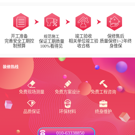
开工准备
竣工验收
保修售后
规范施工
完善安全工期控
相关单位竣工验
质量保修1~2年终
保证工期质量
制预算
收合格
身维保
100%看得见
装修热线
免费现场测量
免费方案设计
免费工程咨询
品质保证
环保材料
终身维护
010-63338850