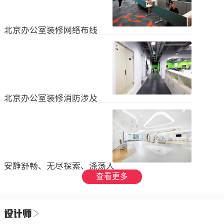
设装饰和环境调节四个方面入手，详
局中引入了开放式空间，打破了传统
2023
-
09
-
26
细介绍了每个方面的要点和实施方
的隔间，增加了员工之间的交流与合
法。1、空间布局中汇广场办公室装修
作。同时，还可...
空间布局是创造舒适工作环境的基
北京办公室装修网络布线
础，必须考虑员工的工作流程和沟通
需求。合理划分办公区域、会议室和
现代公司很少使用电脑，所以在北京
休息区，充分利用空间，提供足够的
办公室装修设计中，应考虑布线、通
工作区域和舒适的交流空间。其次，
信、网络，结合后期使用，根据实用
要注意办公区域的人员密度和布局合
2023
-
07
-
12
性进行布局。1.办公网络布局的可靠
理性，避免拥挤和来往人员的干扰。
性。办公室装修布线系统使用的产品
可以采用开放式...
必须经过国际组织认证。布线系统的
北京办公室装修消防涉及
设计、安装和测试以ANSIEIA为布线
标准，并按照中国的布线标准和测试
随着时间的推移和时代的发展，北京
标准进行。正确性办公室强弱电的布
办公室装修变得越来越现代化。由于
线方向应正确匹配，不相互骚扰。许
随着时代的进步和科技的快速发展，
多用户同时使用计算机电源、电话和
2023
-
07
-
12
办公室装修也必须与时俱进。除了独
网络电缆，这更方便未来的操作和护
特的个性化设计外，还应满足工作和
理。2....
生活的需要。同时，安全始终是我们
安静舒畅、无尽探索、涤荡人
的首要任务，不容忽视或轻视。以下
心
查看更多
小系列总结了办公室装修的一些注意
我们充分理解业主数十年如一日对医
事项。我希望它能帮助你！消防安全
疗产业的不懈追求，出于对康复医疗
由于安全是首要任务，我们应该考虑
事业的致敬，办公楼设计运用纯粹干
办公室装修的消防要求和行为准则。
2023
-
06
-
24
净的白色，配合理性的办公室灯光氛
这是所有预防措施中最重要的事情。
围，打造一个安静舒畅、无尽探索、
1.电路电路与公...