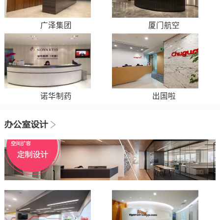
广泽集团
厦门航空
诺华制药
出国啦