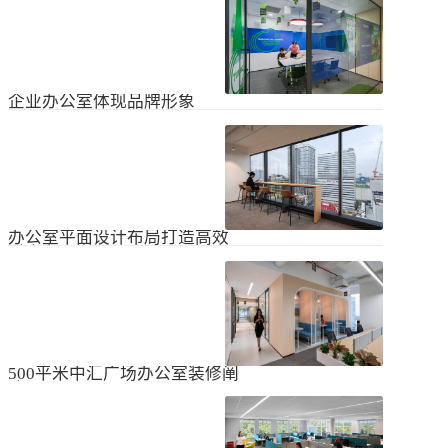
无论是个人居住的房子，还是企业使
经不知道有什么注意事项。如果想知
用的办公室，完成装修工作都需要一
道更具体的情况，可以通过以下方式
些时间。这是大家都知道的，但对企
进行1、风格与企业形象不能有太大的
2024
-
04
-
06
业来说，施工时间过长会产生很多问
不同。如果不知道现在的北京办公室
题，还会影响发展情况。北京办公室
装修设计风格，...
装修大概设计周期是多久？目前北京
企业办公室体现品牌形象
办公室装修公司很多，随便选择一家
公司就能安心合作吗？因为好奇的问
提升企业办公室装修品牌形象是一个
题很多，所以朋友们不仅感到模糊，
重要的战略举措，可以帮助公司吸引
还想尽快找到专业可靠的公司合作。
客户、员工和合作伙伴，传递企业文
会有更多的介绍。1、不同公司的施工
2023
-
09
-
26
化和价值观。以下是一些方法，可以
效率不同如上所述，北京办公室装修
帮助提升企业办公室装修的品牌形
公司越来越多，...
象：明确定义品牌标识和价值观在开
办公室平面设计布局打造高效
始装修前，确保你清楚地定义了企业
时尚办公空间
的品牌标识和价值观。品牌标识包括
北京办公室装修的创新对提高工作效
公司的使命、愿景和核心价值观，这
率、营造时尚氛围和创建舒适办公环
些要素应该在装修中得以体现。独特
境起着重要作用。本文将从四个方面
性办公室装修应该在设计上具有独特
2023
-
09
-
26
详细阐述如何进行办公室平面图设计
性，以突出公司的个性和特点。可以
布局的突破创新，并帮助打造理想的
考虑采用独特的设计...
办公空间。1、创新灵活的空间设计在
500平米中汇广场办公室装修阐
办公室平面图的设计布局中，创新灵
述
活的空间设计是关键。传统的办公室
500平米东城区中汇广场办公室装修阐
以分隔间隔为主，导致员工的沟通与
述：主要从空间布局、照明设计、陈
协作能力受限。现代的办公室设计布