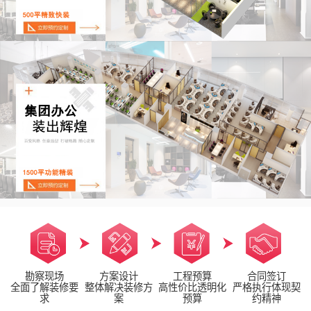
勘察现场
方案设计
工程预算
合同签订
全面了解装修要
整体解决装修方
高性价比透明化
严格执行体现契
求
案
预算
约精神