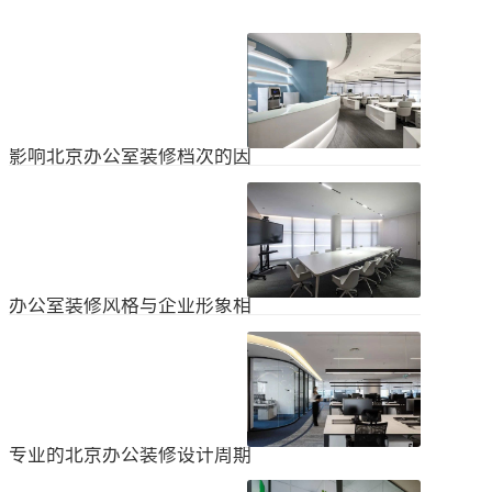
影响北京办公室装修档次的因
素
在北京办公室装修的空间利用上，一
定要紧凑合理。北京办公室装修时合
理地分配一些空间利用，使整个北京
2024
-
04
-
06
办公室装修格局显得紧凑。那么，哪
些因素影响北京办公室装修档次？1.
设计水平设计师专门设计了北京办公
办公室装修风格与企业形象相
室装修，从普通的办公环境变成了超
匹配
乎想象的优质办公空间。找专业设计
为什么北京办公室装修设计的话题容
师当然可以根据北京办公室装修的面
易引起很多朋友的关注？不是因为人
积、发展趋势和客户需求呈现不同的
们多么喜欢室内设计的内容，而是近
视觉效果。2.装饰材料影响北京办公
2024
-
04
-
06
年来越来越多的国内企业知道高级创
室装修等级效果的直接因素是装修材
新的室内装饰风格，因此可以展示企
料。选择北京...
业的实力和风格，但只有少数企业拥
专业的北京办公装修设计周期
有相关经验。大部分企业在几年内重
新开展北京办公室装修设计工作。已