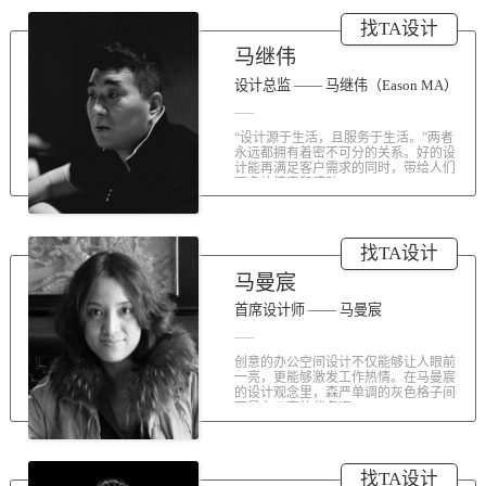
涤荡人心的北京办公室装修空间上的
找TA设计
划分和布局，为好博未来发展提供切
实合理的空间架构，由此正式开启医
马继伟
疗的3.0办公时代。流畅的线条、纯净
的色彩、温和的材质三大元素第一时
设计总监 —— 马继伟（Eason MA）
间为来者解读好博的文化内在。前厅
去繁就简、视野开阔，真正做到与景
“设计源于生活，且服务于生活。”两者
交融。自然的...
永远都拥有着密不可分的关系。好的设
计能再满足客户需求的同时，带给人们
更多的惊喜和感动...
找TA设计
马曼宸
首席设计师 —— 马曼宸
创意的办公空间设计不仅能够让人眼前
一亮，更能够激发工作热情。在马曼宸
的设计观念里，森严单调的灰色格子间
不是办公室的代名词...
找TA设计