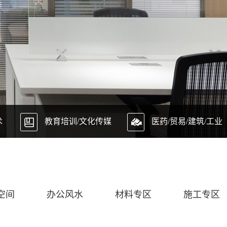
术
教育培训/文化传媒
医药/贸易/建筑/工业
空间
办公风水
材料专区
施工专区