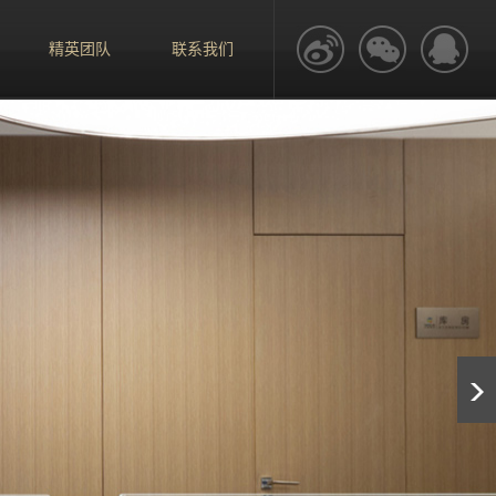
精英团队
联系我们