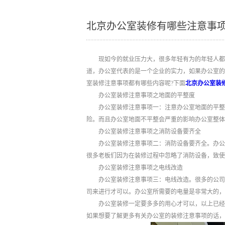
北京办公室装修有哪些注意事项
现如今的就业压力大，很多年轻有为的年轻人都选
道，办公室代表的是一个企业的实力，如果办公室的
室装修注意事项都有哪些内容呢?下面
北京办公室装
办公室装修注意事项之地面的平整度
办公室装修注意事项一：注意办公室地面的平整度
险。而且办公室地面不平整会严重的影响办公室整体
办公室装修注意事项之消防设备要齐全
办公室装修注意事项二：消防设备要齐全。办公室
很多老板们因为在装修过程中忽略了消防设备，致使
办公室装修注意事项之电线改造
办公室装修注意事项三：电线改造。很多的公司为
司来进行才可以。办公室所需要的电量是非常大的，
办公室装修一定要多多的用心才可以，以上已经说
如果想要了解更多有关办公室的装修注意事项的话，