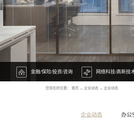
金融/保险/投资/咨询
网络科技/高新技
您现在的位置：
首页
→
企业动态
→
企业动态
企业动态
办公