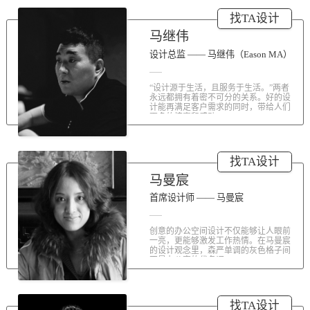
涤荡人心的北京办公室装修空间上的
找TA设计
划分和布局，为好博未来发展提供切
实合理的空间架构，由此正式开启医
马继伟
疗的3.0办公时代。流畅的线条、纯净
的色彩、温和的材质三大元素第一时
设计总监 —— 马继伟（Eason MA）
间为来者解读好博的文化内在。前厅
去繁就简、视野开阔，真正做到与景
“设计源于生活，且服务于生活。”两者
交融。自然的...
永远都拥有着密不可分的关系。好的设
计能再满足客户需求的同时，带给人们
更多的惊喜和感动...
找TA设计
马曼宸
首席设计师 —— 马曼宸
创意的办公空间设计不仅能够让人眼前
一亮，更能够激发工作热情。在马曼宸
的设计观念里，森严单调的灰色格子间
不是办公室的代名词...
找TA设计