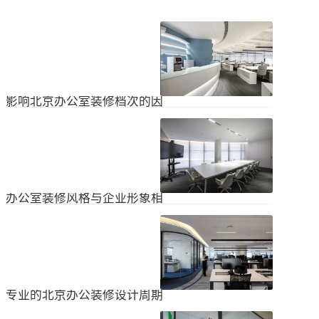
影响北京办公室装修档次的因
素
在北京办公室装修的空间利用上，一
定要紧凑合理。北京办公室装修时合
理地分配一些空间利用，使整个北京
2024
-
04
-
06
办公室装修格局显得紧凑。那么，哪
些因素影响北京办公室装修档次？1.
设计水平设计师专门设计了北京办公
办公室装修风格与企业形象相
室装修，从普通的办公环境变成了超
匹配
乎想象的优质办公空间。找专业设计
为什么北京办公室装修设计的话题容
师当然可以根据北京办公室装修的面
易引起很多朋友的关注？不是因为人
积、发展趋势和客户需求呈现不同的
们多么喜欢室内设计的内容，而是近
视觉效果。2.装饰材料影响北京办公
2024
-
04
-
06
年来越来越多的国内企业知道高级创
室装修等级效果的直接因素是装修材
新的室内装饰风格，因此可以展示企
料。选择北京...
业的实力和风格，但只有少数企业拥
专业的北京办公装修设计周期
有相关经验。大部分企业在几年内重
新开展北京办公室装修设计工作。已