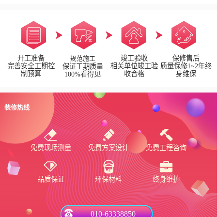
开工准备
竣工验收
保修售后
规范施工
完善安全工期控
相关单位竣工验
质量保修1~2年终
保证工期质量
制预算
收合格
身维保
100%看得见
装修热线
免费现场测量
免费方案设计
免费工程咨询
品质保证
环保材料
终身维护
010-63338850