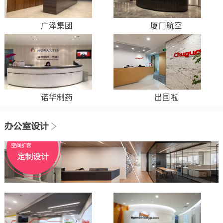
广泽集团
厦门航空
诺华制药
出国啦