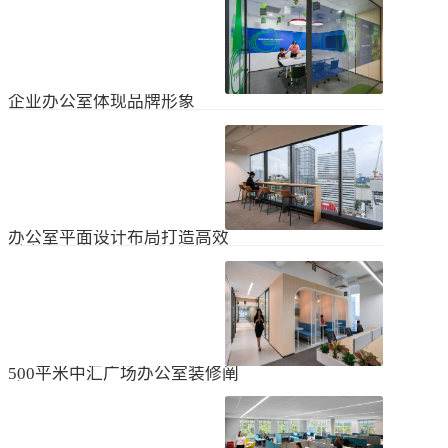
无论是个人居住的房子，还是企业使
经不知道有什么注意事项。如果想知
用的办公室，完成装修工作都需要一
道更具体的情况，可以通过以下方式
些时间。这是大家都知道的，但对企
进行1、风格与企业形象不能有太大的
2024
-
04
-
06
业来说，施工时间过长会产生很多问
不同。如果不知道现在的北京办公室
题，还会影响发展情况。北京办公室
装修设计风格，...
装修大概设计周期是多久？目前北京
企业办公室体现品牌形象
办公室装修公司很多，随便选择一家
公司就能安心合作吗？因为好奇的问
提升企业办公室装修品牌形象是一个
题很多，所以朋友们不仅感到模糊，
重要的战略举措，可以帮助公司吸引
还想尽快找到专业可靠的公司合作。
客户、员工和合作伙伴，传递企业文
会有更多的介绍。1、不同公司的施工
2023
-
09
-
26
化和价值观。以下是一些方法，可以
效率不同如上所述，北京办公室装修
帮助提升企业办公室装修的品牌形
公司越来越多，...
象：明确定义品牌标识和价值观在开
办公室平面设计布局打造高效
始装修前，确保你清楚地定义了企业
时尚办公空间
的品牌标识和价值观。品牌标识包括
北京办公室装修的创新对提高工作效
公司的使命、愿景和核心价值观，这
率、营造时尚氛围和创建舒适办公环
些要素应该在装修中得以体现。独特
境起着重要作用。本文将从四个方面
性办公室装修应该在设计上具有独特
2023
-
09
-
26
详细阐述如何进行办公室平面图设计
性，以突出公司的个性和特点。可以
布局的突破创新，并帮助打造理想的
考虑采用独特的设计...
办公空间。1、创新灵活的空间设计在
500平米中汇广场办公室装修阐
办公室平面图的设计布局中，创新灵
述
活的空间设计是关键。传统的办公室
500平米东城区中汇广场办公室装修阐
以分隔间隔为主，导致员工的沟通与
述：主要从空间布局、照明设计、陈
协作能力受限。现代的办公室设计布