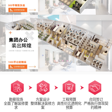
勘察现场
方案设计
工程预算
合同签订
全面了解装修要
整体解决装修方
高性价比透明化
严格执行体现契
求
案
预算
约精神