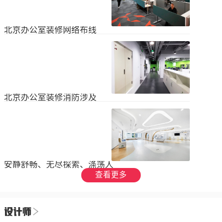
设装饰和环境调节四个方面入手，详
局中引入了开放式空间，打破了传统
2023
-
09
-
26
细介绍了每个方面的要点和实施方
的隔间，增加了员工之间的交流与合
法。1、空间布局中汇广场办公室装修
作。同时，还可...
空间布局是创造舒适工作环境的基
北京办公室装修网络布线
础，必须考虑员工的工作流程和沟通
需求。合理划分办公区域、会议室和
现代公司很少使用电脑，所以在北京
休息区，充分利用空间，提供足够的
办公室装修设计中，应考虑布线、通
工作区域和舒适的交流空间。其次，
信、网络，结合后期使用，根据实用
要注意办公区域的人员密度和布局合
2023
-
07
-
12
性进行布局。1.办公网络布局的可靠
理性，避免拥挤和来往人员的干扰。
性。办公室装修布线系统使用的产品
可以采用开放式...
必须经过国际组织认证。布线系统的
北京办公室装修消防涉及
设计、安装和测试以ANSIEIA为布线
标准，并按照中国的布线标准和测试
随着时间的推移和时代的发展，北京
标准进行。正确性办公室强弱电的布
办公室装修变得越来越现代化。由于
线方向应正确匹配，不相互骚扰。许
随着时代的进步和科技的快速发展，
多用户同时使用计算机电源、电话和
2023
-
07
-
12
办公室装修也必须与时俱进。除了独
网络电缆，这更方便未来的操作和护
特的个性化设计外，还应满足工作和
理。2....
生活的需要。同时，安全始终是我们
安静舒畅、无尽探索、涤荡人
的首要任务，不容忽视或轻视。以下
心
查看更多
小系列总结了办公室装修的一些注意
我们充分理解业主数十年如一日对医
事项。我希望它能帮助你！消防安全
疗产业的不懈追求，出于对康复医疗
由于安全是首要任务，我们应该考虑
事业的致敬，办公楼设计运用纯粹干
办公室装修的消防要求和行为准则。
2023
-
06
-
24
净的白色，配合理性的办公室灯光氛
这是所有预防措施中最重要的事情。
围，打造一个安静舒畅、无尽探索、
1.电路电路与公...