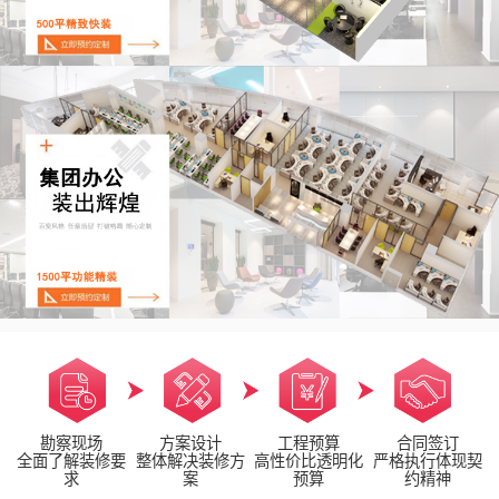
勘察现场
方案设计
工程预算
合同签订
全面了解装修要
整体解决装修方
高性价比透明化
严格执行体现契
求
案
预算
约精神