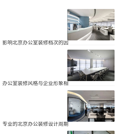
影响北京办公室装修档次的因
素
在北京办公室装修的空间利用上，一
定要紧凑合理。北京办公室装修时合
理地分配一些空间利用，使整个北京
2024
-
04
-
06
办公室装修格局显得紧凑。那么，哪
些因素影响北京办公室装修档次？1.
设计水平设计师专门设计了北京办公
办公室装修风格与企业形象相
室装修，从普通的办公环境变成了超
匹配
乎想象的优质办公空间。找专业设计
为什么北京办公室装修设计的话题容
师当然可以根据北京办公室装修的面
易引起很多朋友的关注？不是因为人
积、发展趋势和客户需求呈现不同的
们多么喜欢室内设计的内容，而是近
视觉效果。2.装饰材料影响北京办公
2024
-
04
-
06
年来越来越多的国内企业知道高级创
室装修等级效果的直接因素是装修材
新的室内装饰风格，因此可以展示企
料。选择北京...
业的实力和风格，但只有少数企业拥
专业的北京办公装修设计周期
有相关经验。大部分企业在几年内重
新开展北京办公室装修设计工作。已