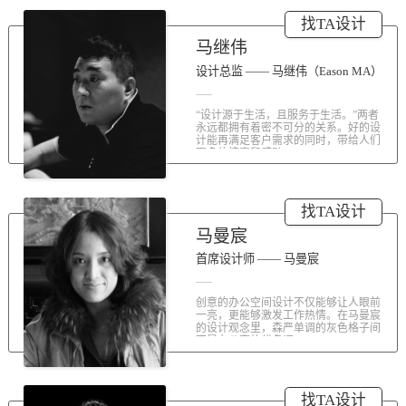
涤荡人心的北京办公室装修空间上的
找TA设计
划分和布局，为好博未来发展提供切
实合理的空间架构，由此正式开启医
马继伟
疗的3.0办公时代。流畅的线条、纯净
的色彩、温和的材质三大元素第一时
设计总监 —— 马继伟（Eason MA）
间为来者解读好博的文化内在。前厅
去繁就简、视野开阔，真正做到与景
“设计源于生活，且服务于生活。”两者
交融。自然的...
永远都拥有着密不可分的关系。好的设
计能再满足客户需求的同时，带给人们
更多的惊喜和感动...
找TA设计
马曼宸
首席设计师 —— 马曼宸
创意的办公空间设计不仅能够让人眼前
一亮，更能够激发工作热情。在马曼宸
的设计观念里，森严单调的灰色格子间
不是办公室的代名词...
找TA设计