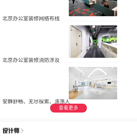
设装饰和环境调节四个方面入手，详
局中引入了开放式空间，打破了传统
2023
-
09
-
26
细介绍了每个方面的要点和实施方
的隔间，增加了员工之间的交流与合
法。1、空间布局中汇广场办公室装修
作。同时，还可...
空间布局是创造舒适工作环境的基
北京办公室装修网络布线
础，必须考虑员工的工作流程和沟通
需求。合理划分办公区域、会议室和
现代公司很少使用电脑，所以在北京
休息区，充分利用空间，提供足够的
办公室装修设计中，应考虑布线、通
工作区域和舒适的交流空间。其次，
信、网络，结合后期使用，根据实用
要注意办公区域的人员密度和布局合
2023
-
07
-
12
性进行布局。1.办公网络布局的可靠
理性，避免拥挤和来往人员的干扰。
性。办公室装修布线系统使用的产品
可以采用开放式...
必须经过国际组织认证。布线系统的
北京办公室装修消防涉及
设计、安装和测试以ANSIEIA为布线
标准，并按照中国的布线标准和测试
随着时间的推移和时代的发展，北京
标准进行。正确性办公室强弱电的布
办公室装修变得越来越现代化。由于
线方向应正确匹配，不相互骚扰。许
随着时代的进步和科技的快速发展，
多用户同时使用计算机电源、电话和
2023
-
07
-
12
办公室装修也必须与时俱进。除了独
网络电缆，这更方便未来的操作和护
特的个性化设计外，还应满足工作和
理。2....
生活的需要。同时，安全始终是我们
安静舒畅、无尽探索、涤荡人
的首要任务，不容忽视或轻视。以下
心
查看更多
小系列总结了办公室装修的一些注意
我们充分理解业主数十年如一日对医
事项。我希望它能帮助你！消防安全
疗产业的不懈追求，出于对康复医疗
由于安全是首要任务，我们应该考虑
事业的致敬，办公楼设计运用纯粹干
办公室装修的消防要求和行为准则。
2023
-
06
-
24
净的白色，配合理性的办公室灯光氛
这是所有预防措施中最重要的事情。
围，打造一个安静舒畅、无尽探索、
1.电路电路与公...