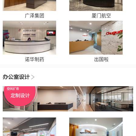
广泽集团
厦门航空
诺华制药
出国啦