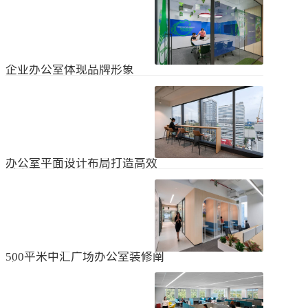
无论是个人居住的房子，还是企业使
经不知道有什么注意事项。如果想知
用的办公室，完成装修工作都需要一
道更具体的情况，可以通过以下方式
些时间。这是大家都知道的，但对企
进行1、风格与企业形象不能有太大的
2024
-
04
-
06
业来说，施工时间过长会产生很多问
不同。如果不知道现在的北京办公室
题，还会影响发展情况。北京办公室
装修设计风格，...
装修大概设计周期是多久？目前北京
企业办公室体现品牌形象
办公室装修公司很多，随便选择一家
公司就能安心合作吗？因为好奇的问
提升企业办公室装修品牌形象是一个
题很多，所以朋友们不仅感到模糊，
重要的战略举措，可以帮助公司吸引
还想尽快找到专业可靠的公司合作。
客户、员工和合作伙伴，传递企业文
会有更多的介绍。1、不同公司的施工
2023
-
09
-
26
化和价值观。以下是一些方法，可以
效率不同如上所述，北京办公室装修
帮助提升企业办公室装修的品牌形
公司越来越多，...
象：明确定义品牌标识和价值观在开
办公室平面设计布局打造高效
始装修前，确保你清楚地定义了企业
时尚办公空间
的品牌标识和价值观。品牌标识包括
北京办公室装修的创新对提高工作效
公司的使命、愿景和核心价值观，这
率、营造时尚氛围和创建舒适办公环
些要素应该在装修中得以体现。独特
境起着重要作用。本文将从四个方面
性办公室装修应该在设计上具有独特
2023
-
09
-
26
详细阐述如何进行办公室平面图设计
性，以突出公司的个性和特点。可以
布局的突破创新，并帮助打造理想的
考虑采用独特的设计...
办公空间。1、创新灵活的空间设计在
500平米中汇广场办公室装修阐
办公室平面图的设计布局中，创新灵
述
活的空间设计是关键。传统的办公室
500平米东城区中汇广场办公室装修阐
以分隔间隔为主，导致员工的沟通与
述：主要从空间布局、照明设计、陈
协作能力受限。现代的办公室设计布