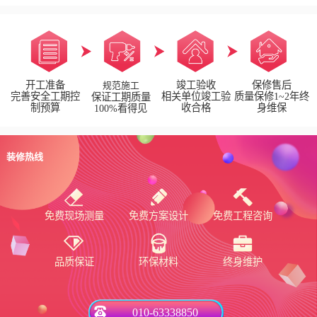
开工准备
竣工验收
保修售后
规范施工
完善安全工期控
相关单位竣工验
质量保修1~2年终
保证工期质量
制预算
收合格
身维保
100%看得见
装修热线
免费现场测量
免费方案设计
免费工程咨询
品质保证
环保材料
终身维护
010-63338850