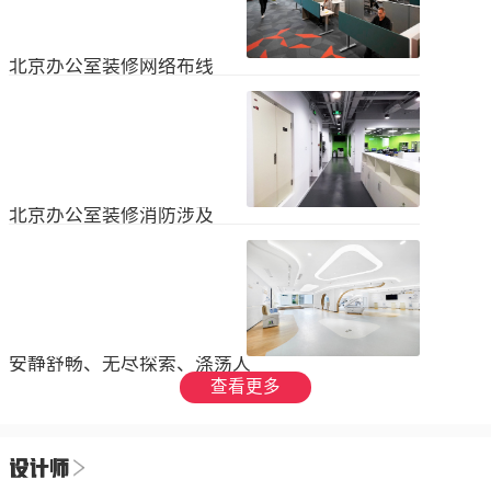
设装饰和环境调节四个方面入手，详
局中引入了开放式空间，打破了传统
2023
-
09
-
26
细介绍了每个方面的要点和实施方
的隔间，增加了员工之间的交流与合
法。1、空间布局中汇广场办公室装修
作。同时，还可...
空间布局是创造舒适工作环境的基
北京办公室装修网络布线
础，必须考虑员工的工作流程和沟通
需求。合理划分办公区域、会议室和
现代公司很少使用电脑，所以在北京
休息区，充分利用空间，提供足够的
办公室装修设计中，应考虑布线、通
工作区域和舒适的交流空间。其次，
信、网络，结合后期使用，根据实用
要注意办公区域的人员密度和布局合
2023
-
07
-
12
性进行布局。1.办公网络布局的可靠
理性，避免拥挤和来往人员的干扰。
性。办公室装修布线系统使用的产品
可以采用开放式...
必须经过国际组织认证。布线系统的
北京办公室装修消防涉及
设计、安装和测试以ANSIEIA为布线
标准，并按照中国的布线标准和测试
随着时间的推移和时代的发展，北京
标准进行。正确性办公室强弱电的布
办公室装修变得越来越现代化。由于
线方向应正确匹配，不相互骚扰。许
随着时代的进步和科技的快速发展，
多用户同时使用计算机电源、电话和
2023
-
07
-
12
办公室装修也必须与时俱进。除了独
网络电缆，这更方便未来的操作和护
特的个性化设计外，还应满足工作和
理。2....
生活的需要。同时，安全始终是我们
安静舒畅、无尽探索、涤荡人
的首要任务，不容忽视或轻视。以下
心
查看更多
小系列总结了办公室装修的一些注意
我们充分理解业主数十年如一日对医
事项。我希望它能帮助你！消防安全
疗产业的不懈追求，出于对康复医疗
由于安全是首要任务，我们应该考虑
事业的致敬，办公楼设计运用纯粹干
办公室装修的消防要求和行为准则。
2023
-
06
-
24
净的白色，配合理性的办公室灯光氛
这是所有预防措施中最重要的事情。
围，打造一个安静舒畅、无尽探索、
1.电路电路与公...