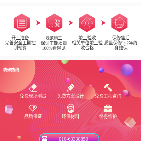
开工准备
竣工验收
保修售后
规范施工
完善安全工期控
相关单位竣工验
质量保修1~2年终
保证工期质量
制预算
收合格
身维保
100%看得见
装修热线
免费现场测量
免费方案设计
免费工程咨询
品质保证
环保材料
终身维护
010-63338850