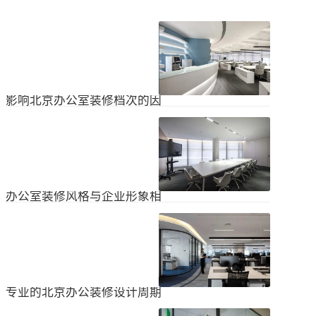
影响北京办公室装修档次的因
素
在北京办公室装修的空间利用上，一
定要紧凑合理。北京办公室装修时合
理地分配一些空间利用，使整个北京
2024
-
04
-
06
办公室装修格局显得紧凑。那么，哪
些因素影响北京办公室装修档次？1.
设计水平设计师专门设计了北京办公
办公室装修风格与企业形象相
室装修，从普通的办公环境变成了超
匹配
乎想象的优质办公空间。找专业设计
为什么北京办公室装修设计的话题容
师当然可以根据北京办公室装修的面
易引起很多朋友的关注？不是因为人
积、发展趋势和客户需求呈现不同的
们多么喜欢室内设计的内容，而是近
视觉效果。2.装饰材料影响北京办公
2024
-
04
-
06
年来越来越多的国内企业知道高级创
室装修等级效果的直接因素是装修材
新的室内装饰风格，因此可以展示企
料。选择北京...
业的实力和风格，但只有少数企业拥
专业的北京办公装修设计周期
有相关经验。大部分企业在几年内重
新开展北京办公室装修设计工作。已