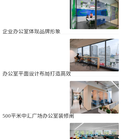
无论是个人居住的房子，还是企业使
经不知道有什么注意事项。如果想知
用的办公室，完成装修工作都需要一
道更具体的情况，可以通过以下方式
些时间。这是大家都知道的，但对企
进行1、风格与企业形象不能有太大的
2024
-
04
-
06
业来说，施工时间过长会产生很多问
不同。如果不知道现在的北京办公室
题，还会影响发展情况。北京办公室
装修设计风格，...
装修大概设计周期是多久？目前北京
企业办公室体现品牌形象
办公室装修公司很多，随便选择一家
公司就能安心合作吗？因为好奇的问
提升企业办公室装修品牌形象是一个
题很多，所以朋友们不仅感到模糊，
重要的战略举措，可以帮助公司吸引
还想尽快找到专业可靠的公司合作。
客户、员工和合作伙伴，传递企业文
会有更多的介绍。1、不同公司的施工
2023
-
09
-
26
化和价值观。以下是一些方法，可以
效率不同如上所述，北京办公室装修
帮助提升企业办公室装修的品牌形
公司越来越多，...
象：明确定义品牌标识和价值观在开
办公室平面设计布局打造高效
始装修前，确保你清楚地定义了企业
时尚办公空间
的品牌标识和价值观。品牌标识包括
北京办公室装修的创新对提高工作效
公司的使命、愿景和核心价值观，这
率、营造时尚氛围和创建舒适办公环
些要素应该在装修中得以体现。独特
境起着重要作用。本文将从四个方面
性办公室装修应该在设计上具有独特
2023
-
09
-
26
详细阐述如何进行办公室平面图设计
性，以突出公司的个性和特点。可以
布局的突破创新，并帮助打造理想的
考虑采用独特的设计...
办公空间。1、创新灵活的空间设计在
500平米中汇广场办公室装修阐
办公室平面图的设计布局中，创新灵
述
活的空间设计是关键。传统的办公室
500平米东城区中汇广场办公室装修阐
以分隔间隔为主，导致员工的沟通与
述：主要从空间布局、照明设计、陈
协作能力受限。现代的办公室设计布