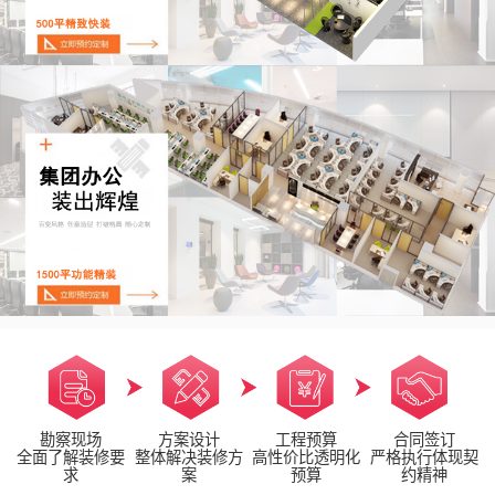
勘察现场
方案设计
工程预算
合同签订
全面了解装修要
整体解决装修方
高性价比透明化
严格执行体现契
求
案
预算
约精神