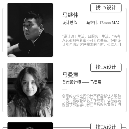
涤荡人心的北京办公室装修空间上的
找TA设计
划分和布局，为好博未来发展提供切
实合理的空间架构，由此正式开启医
马继伟
疗的3.0办公时代。流畅的线条、纯净
的色彩、温和的材质三大元素第一时
设计总监 —— 马继伟（Eason MA）
间为来者解读好博的文化内在。前厅
去繁就简、视野开阔，真正做到与景
“设计源于生活，且服务于生活。”两者
交融。自然的...
永远都拥有着密不可分的关系。好的设
计能再满足客户需求的同时，带给人们
更多的惊喜和感动...
找TA设计
马曼宸
首席设计师 —— 马曼宸
创意的办公空间设计不仅能够让人眼前
一亮，更能够激发工作热情。在马曼宸
的设计观念里，森严单调的灰色格子间
不是办公室的代名词...
找TA设计