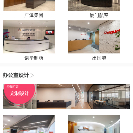
广泽集团
厦门航空
诺华制药
出国啦