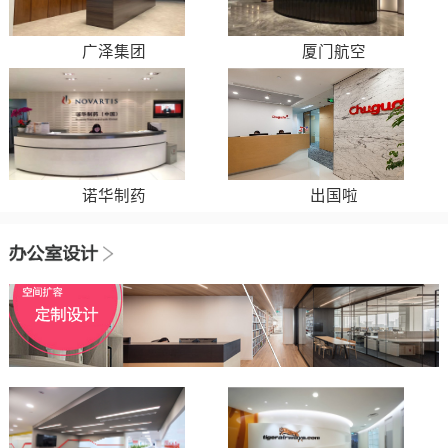
广泽集团
厦门航空
诺华制药
出国啦