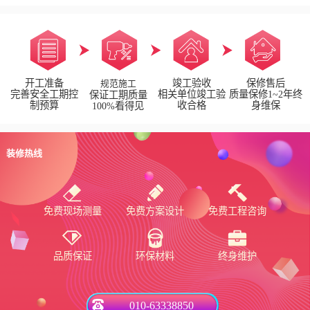
开工准备
竣工验收
保修售后
规范施工
完善安全工期控
相关单位竣工验
质量保修1~2年终
保证工期质量
制预算
收合格
身维保
100%看得见
装修热线
免费现场测量
免费方案设计
免费工程咨询
品质保证
环保材料
终身维护
010-63338850