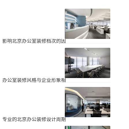
影响北京办公室装修档次的因
素
在北京办公室装修的空间利用上，一
定要紧凑合理。北京办公室装修时合
理地分配一些空间利用，使整个北京
2024
-
04
-
06
办公室装修格局显得紧凑。那么，哪
些因素影响北京办公室装修档次？1.
设计水平设计师专门设计了北京办公
办公室装修风格与企业形象相
室装修，从普通的办公环境变成了超
匹配
乎想象的优质办公空间。找专业设计
为什么北京办公室装修设计的话题容
师当然可以根据北京办公室装修的面
易引起很多朋友的关注？不是因为人
积、发展趋势和客户需求呈现不同的
们多么喜欢室内设计的内容，而是近
视觉效果。2.装饰材料影响北京办公
2024
-
04
-
06
年来越来越多的国内企业知道高级创
室装修等级效果的直接因素是装修材
新的室内装饰风格，因此可以展示企
料。选择北京...
业的实力和风格，但只有少数企业拥
专业的北京办公装修设计周期
有相关经验。大部分企业在几年内重
新开展北京办公室装修设计工作。已