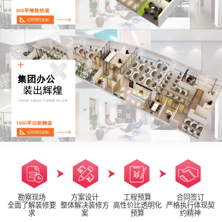
勘察现场
方案设计
工程预算
合同签订
全面了解装修要
整体解决装修方
高性价比透明化
严格执行体现契
求
案
预算
约精神