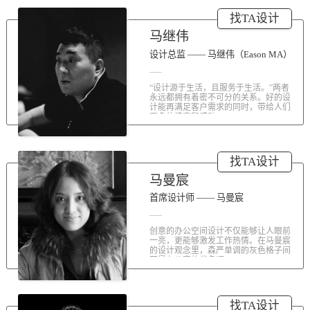
涤荡人心的北京办公室装修空间上的
找TA设计
划分和布局，为好博未来发展提供切
实合理的空间架构，由此正式开启医
马继伟
疗的3.0办公时代。流畅的线条、纯净
的色彩、温和的材质三大元素第一时
设计总监 —— 马继伟（Eason MA）
间为来者解读好博的文化内在。前厅
去繁就简、视野开阔，真正做到与景
“设计源于生活，且服务于生活。”两者
交融。自然的...
永远都拥有着密不可分的关系。好的设
计能再满足客户需求的同时，带给人们
更多的惊喜和感动...
找TA设计
马曼宸
首席设计师 —— 马曼宸
创意的办公空间设计不仅能够让人眼前
一亮，更能够激发工作热情。在马曼宸
的设计观念里，森严单调的灰色格子间
不是办公室的代名词...
找TA设计