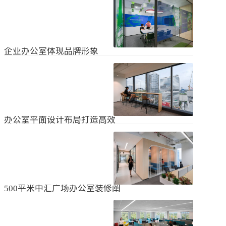
无论是个人居住的房子，还是企业使
经不知道有什么注意事项。如果想知
用的办公室，完成装修工作都需要一
道更具体的情况，可以通过以下方式
些时间。这是大家都知道的，但对企
进行1、风格与企业形象不能有太大的
2024
-
04
-
06
业来说，施工时间过长会产生很多问
不同。如果不知道现在的北京办公室
题，还会影响发展情况。北京办公室
装修设计风格，...
装修大概设计周期是多久？目前北京
企业办公室体现品牌形象
办公室装修公司很多，随便选择一家
公司就能安心合作吗？因为好奇的问
提升企业办公室装修品牌形象是一个
题很多，所以朋友们不仅感到模糊，
重要的战略举措，可以帮助公司吸引
还想尽快找到专业可靠的公司合作。
客户、员工和合作伙伴，传递企业文
会有更多的介绍。1、不同公司的施工
2023
-
09
-
26
化和价值观。以下是一些方法，可以
效率不同如上所述，北京办公室装修
帮助提升企业办公室装修的品牌形
公司越来越多，...
象：明确定义品牌标识和价值观在开
办公室平面设计布局打造高效
始装修前，确保你清楚地定义了企业
时尚办公空间
的品牌标识和价值观。品牌标识包括
北京办公室装修的创新对提高工作效
公司的使命、愿景和核心价值观，这
率、营造时尚氛围和创建舒适办公环
些要素应该在装修中得以体现。独特
境起着重要作用。本文将从四个方面
性办公室装修应该在设计上具有独特
2023
-
09
-
26
详细阐述如何进行办公室平面图设计
性，以突出公司的个性和特点。可以
布局的突破创新，并帮助打造理想的
考虑采用独特的设计...
办公空间。1、创新灵活的空间设计在
500平米中汇广场办公室装修阐
办公室平面图的设计布局中，创新灵
述
活的空间设计是关键。传统的办公室
500平米东城区中汇广场办公室装修阐
以分隔间隔为主，导致员工的沟通与
述：主要从空间布局、照明设计、陈
协作能力受限。现代的办公室设计布