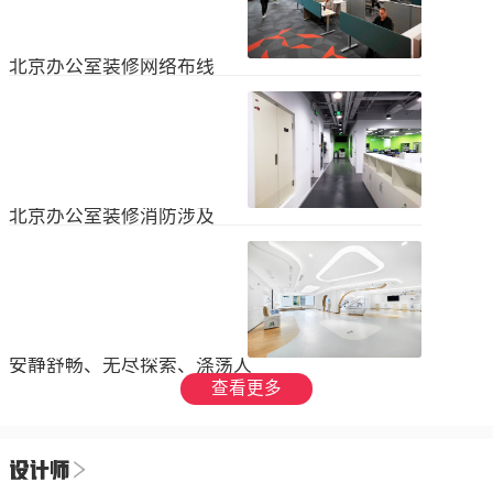
设装饰和环境调节四个方面入手，详
局中引入了开放式空间，打破了传统
2023
-
09
-
26
细介绍了每个方面的要点和实施方
的隔间，增加了员工之间的交流与合
法。1、空间布局中汇广场办公室装修
作。同时，还可...
空间布局是创造舒适工作环境的基
北京办公室装修网络布线
础，必须考虑员工的工作流程和沟通
需求。合理划分办公区域、会议室和
现代公司很少使用电脑，所以在北京
休息区，充分利用空间，提供足够的
办公室装修设计中，应考虑布线、通
工作区域和舒适的交流空间。其次，
信、网络，结合后期使用，根据实用
要注意办公区域的人员密度和布局合
2023
-
07
-
12
性进行布局。1.办公网络布局的可靠
理性，避免拥挤和来往人员的干扰。
性。办公室装修布线系统使用的产品
可以采用开放式...
必须经过国际组织认证。布线系统的
北京办公室装修消防涉及
设计、安装和测试以ANSIEIA为布线
标准，并按照中国的布线标准和测试
随着时间的推移和时代的发展，北京
标准进行。正确性办公室强弱电的布
办公室装修变得越来越现代化。由于
线方向应正确匹配，不相互骚扰。许
随着时代的进步和科技的快速发展，
多用户同时使用计算机电源、电话和
2023
-
07
-
12
办公室装修也必须与时俱进。除了独
网络电缆，这更方便未来的操作和护
特的个性化设计外，还应满足工作和
理。2....
生活的需要。同时，安全始终是我们
安静舒畅、无尽探索、涤荡人
的首要任务，不容忽视或轻视。以下
心
查看更多
小系列总结了办公室装修的一些注意
我们充分理解业主数十年如一日对医
事项。我希望它能帮助你！消防安全
疗产业的不懈追求，出于对康复医疗
由于安全是首要任务，我们应该考虑
事业的致敬，办公楼设计运用纯粹干
办公室装修的消防要求和行为准则。
2023
-
06
-
24
净的白色，配合理性的办公室灯光氛
这是所有预防措施中最重要的事情。
围，打造一个安静舒畅、无尽探索、
1.电路电路与公...