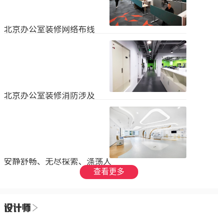
设装饰和环境调节四个方面入手，详
局中引入了开放式空间，打破了传统
2023
-
09
-
26
细介绍了每个方面的要点和实施方
的隔间，增加了员工之间的交流与合
法。1、空间布局中汇广场办公室装修
作。同时，还可...
空间布局是创造舒适工作环境的基
北京办公室装修网络布线
础，必须考虑员工的工作流程和沟通
需求。合理划分办公区域、会议室和
现代公司很少使用电脑，所以在北京
休息区，充分利用空间，提供足够的
办公室装修设计中，应考虑布线、通
工作区域和舒适的交流空间。其次，
信、网络，结合后期使用，根据实用
要注意办公区域的人员密度和布局合
2023
-
07
-
12
性进行布局。1.办公网络布局的可靠
理性，避免拥挤和来往人员的干扰。
性。办公室装修布线系统使用的产品
可以采用开放式...
必须经过国际组织认证。布线系统的
北京办公室装修消防涉及
设计、安装和测试以ANSIEIA为布线
标准，并按照中国的布线标准和测试
随着时间的推移和时代的发展，北京
标准进行。正确性办公室强弱电的布
办公室装修变得越来越现代化。由于
线方向应正确匹配，不相互骚扰。许
随着时代的进步和科技的快速发展，
多用户同时使用计算机电源、电话和
2023
-
07
-
12
办公室装修也必须与时俱进。除了独
网络电缆，这更方便未来的操作和护
特的个性化设计外，还应满足工作和
理。2....
生活的需要。同时，安全始终是我们
安静舒畅、无尽探索、涤荡人
的首要任务，不容忽视或轻视。以下
心
查看更多
小系列总结了办公室装修的一些注意
我们充分理解业主数十年如一日对医
事项。我希望它能帮助你！消防安全
疗产业的不懈追求，出于对康复医疗
由于安全是首要任务，我们应该考虑
事业的致敬，办公楼设计运用纯粹干
办公室装修的消防要求和行为准则。
2023
-
06
-
24
净的白色，配合理性的办公室灯光氛
这是所有预防措施中最重要的事情。
围，打造一个安静舒畅、无尽探索、
1.电路电路与公...