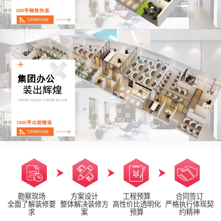
勘察现场
方案设计
工程预算
合同签订
全面了解装修要
整体解决装修方
高性价比透明化
严格执行体现契
求
案
预算
约精神