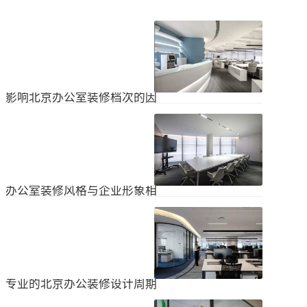
影响北京办公室装修档次的因
素
在北京办公室装修的空间利用上，一
定要紧凑合理。北京办公室装修时合
理地分配一些空间利用，使整个北京
2024
-
04
-
06
办公室装修格局显得紧凑。那么，哪
些因素影响北京办公室装修档次？1.
设计水平设计师专门设计了北京办公
办公室装修风格与企业形象相
室装修，从普通的办公环境变成了超
匹配
乎想象的优质办公空间。找专业设计
为什么北京办公室装修设计的话题容
师当然可以根据北京办公室装修的面
易引起很多朋友的关注？不是因为人
积、发展趋势和客户需求呈现不同的
们多么喜欢室内设计的内容，而是近
视觉效果。2.装饰材料影响北京办公
2024
-
04
-
06
年来越来越多的国内企业知道高级创
室装修等级效果的直接因素是装修材
新的室内装饰风格，因此可以展示企
料。选择北京...
业的实力和风格，但只有少数企业拥
专业的北京办公装修设计周期
有相关经验。大部分企业在几年内重
新开展北京办公室装修设计工作。已