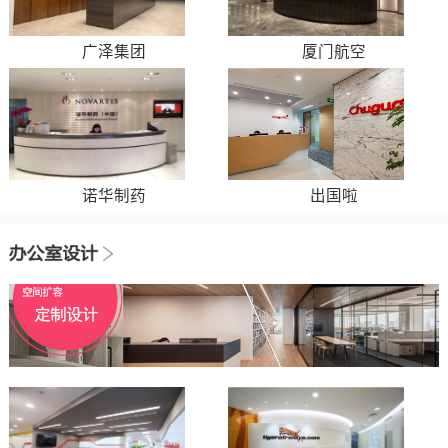
广泽集团
厦门航空
诺华制药
出国啦