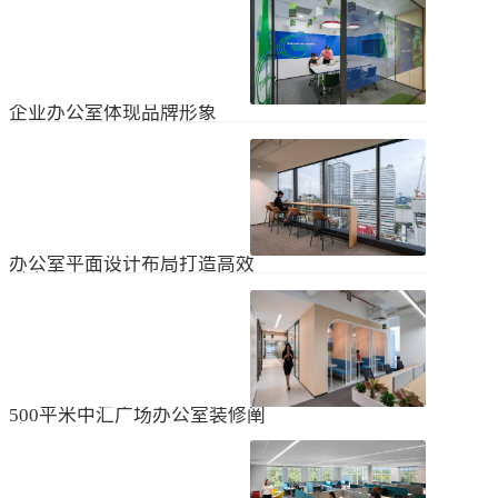
无论是个人居住的房子，还是企业使
经不知道有什么注意事项。如果想知
用的办公室，完成装修工作都需要一
道更具体的情况，可以通过以下方式
些时间。这是大家都知道的，但对企
进行1、风格与企业形象不能有太大的
2024
-
04
-
06
业来说，施工时间过长会产生很多问
不同。如果不知道现在的北京办公室
题，还会影响发展情况。北京办公室
装修设计风格，...
装修大概设计周期是多久？目前北京
企业办公室体现品牌形象
办公室装修公司很多，随便选择一家
公司就能安心合作吗？因为好奇的问
提升企业办公室装修品牌形象是一个
题很多，所以朋友们不仅感到模糊，
重要的战略举措，可以帮助公司吸引
还想尽快找到专业可靠的公司合作。
客户、员工和合作伙伴，传递企业文
会有更多的介绍。1、不同公司的施工
2023
-
09
-
26
化和价值观。以下是一些方法，可以
效率不同如上所述，北京办公室装修
帮助提升企业办公室装修的品牌形
公司越来越多，...
象：明确定义品牌标识和价值观在开
办公室平面设计布局打造高效
始装修前，确保你清楚地定义了企业
时尚办公空间
的品牌标识和价值观。品牌标识包括
北京办公室装修的创新对提高工作效
公司的使命、愿景和核心价值观，这
率、营造时尚氛围和创建舒适办公环
些要素应该在装修中得以体现。独特
境起着重要作用。本文将从四个方面
性办公室装修应该在设计上具有独特
2023
-
09
-
26
详细阐述如何进行办公室平面图设计
性，以突出公司的个性和特点。可以
布局的突破创新，并帮助打造理想的
考虑采用独特的设计...
办公空间。1、创新灵活的空间设计在
500平米中汇广场办公室装修阐
办公室平面图的设计布局中，创新灵
述
活的空间设计是关键。传统的办公室
500平米东城区中汇广场办公室装修阐
以分隔间隔为主，导致员工的沟通与
述：主要从空间布局、照明设计、陈
协作能力受限。现代的办公室设计布