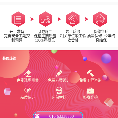
开工准备
竣工验收
保修售后
规范施工
完善安全工期控
相关单位竣工验
质量保修1~2年终
保证工期质量
制预算
收合格
身维保
100%看得见
装修热线
免费现场测量
免费方案设计
免费工程咨询
品质保证
环保材料
终身维护
010-63338850