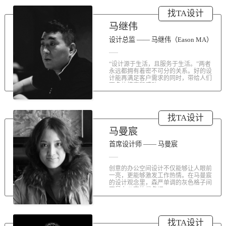
涤荡人心的北京办公室装修空间上的
找TA设计
划分和布局，为好博未来发展提供切
实合理的空间架构，由此正式开启医
马继伟
疗的3.0办公时代。流畅的线条、纯净
的色彩、温和的材质三大元素第一时
设计总监 —— 马继伟（Eason MA）
间为来者解读好博的文化内在。前厅
去繁就简、视野开阔，真正做到与景
“设计源于生活，且服务于生活。”两者
交融。自然的...
永远都拥有着密不可分的关系。好的设
计能再满足客户需求的同时，带给人们
更多的惊喜和感动...
找TA设计
马曼宸
首席设计师 —— 马曼宸
创意的办公空间设计不仅能够让人眼前
一亮，更能够激发工作热情。在马曼宸
的设计观念里，森严单调的灰色格子间
不是办公室的代名词...
找TA设计