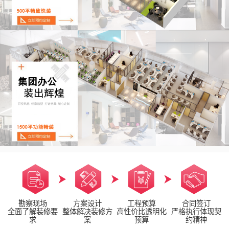
勘察现场
方案设计
工程预算
合同签订
全面了解装修要
整体解决装修方
高性价比透明化
严格执行体现契
求
案
预算
约精神