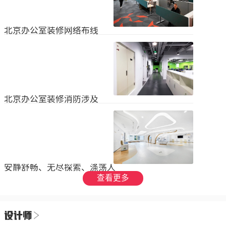
设装饰和环境调节四个方面入手，详
局中引入了开放式空间，打破了传统
2023
-
09
-
26
细介绍了每个方面的要点和实施方
的隔间，增加了员工之间的交流与合
法。1、空间布局中汇广场办公室装修
作。同时，还可...
空间布局是创造舒适工作环境的基
北京办公室装修网络布线
础，必须考虑员工的工作流程和沟通
需求。合理划分办公区域、会议室和
现代公司很少使用电脑，所以在北京
休息区，充分利用空间，提供足够的
办公室装修设计中，应考虑布线、通
工作区域和舒适的交流空间。其次，
信、网络，结合后期使用，根据实用
要注意办公区域的人员密度和布局合
2023
-
07
-
12
性进行布局。1.办公网络布局的可靠
理性，避免拥挤和来往人员的干扰。
性。办公室装修布线系统使用的产品
可以采用开放式...
必须经过国际组织认证。布线系统的
北京办公室装修消防涉及
设计、安装和测试以ANSIEIA为布线
标准，并按照中国的布线标准和测试
随着时间的推移和时代的发展，北京
标准进行。正确性办公室强弱电的布
办公室装修变得越来越现代化。由于
线方向应正确匹配，不相互骚扰。许
随着时代的进步和科技的快速发展，
多用户同时使用计算机电源、电话和
2023
-
07
-
12
办公室装修也必须与时俱进。除了独
网络电缆，这更方便未来的操作和护
特的个性化设计外，还应满足工作和
理。2....
生活的需要。同时，安全始终是我们
安静舒畅、无尽探索、涤荡人
的首要任务，不容忽视或轻视。以下
心
查看更多
小系列总结了办公室装修的一些注意
我们充分理解业主数十年如一日对医
事项。我希望它能帮助你！消防安全
疗产业的不懈追求，出于对康复医疗
由于安全是首要任务，我们应该考虑
事业的致敬，办公楼设计运用纯粹干
办公室装修的消防要求和行为准则。
2023
-
06
-
24
净的白色，配合理性的办公室灯光氛
这是所有预防措施中最重要的事情。
围，打造一个安静舒畅、无尽探索、
1.电路电路与公...