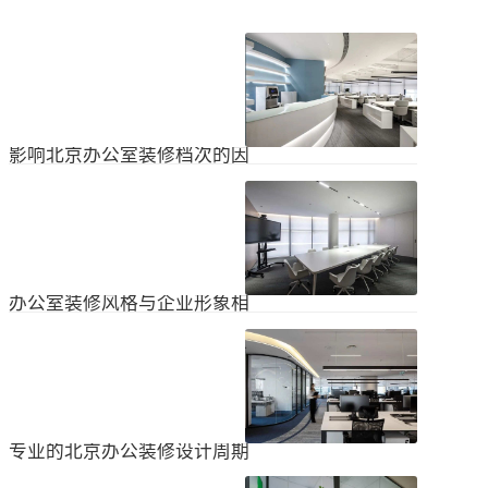
影响北京办公室装修档次的因
素
在北京办公室装修的空间利用上，一
定要紧凑合理。北京办公室装修时合
理地分配一些空间利用，使整个北京
2024
-
04
-
06
办公室装修格局显得紧凑。那么，哪
些因素影响北京办公室装修档次？1.
设计水平设计师专门设计了北京办公
办公室装修风格与企业形象相
室装修，从普通的办公环境变成了超
匹配
乎想象的优质办公空间。找专业设计
为什么北京办公室装修设计的话题容
师当然可以根据北京办公室装修的面
易引起很多朋友的关注？不是因为人
积、发展趋势和客户需求呈现不同的
们多么喜欢室内设计的内容，而是近
视觉效果。2.装饰材料影响北京办公
2024
-
04
-
06
年来越来越多的国内企业知道高级创
室装修等级效果的直接因素是装修材
新的室内装饰风格，因此可以展示企
料。选择北京...
业的实力和风格，但只有少数企业拥
专业的北京办公装修设计周期
有相关经验。大部分企业在几年内重
新开展北京办公室装修设计工作。已