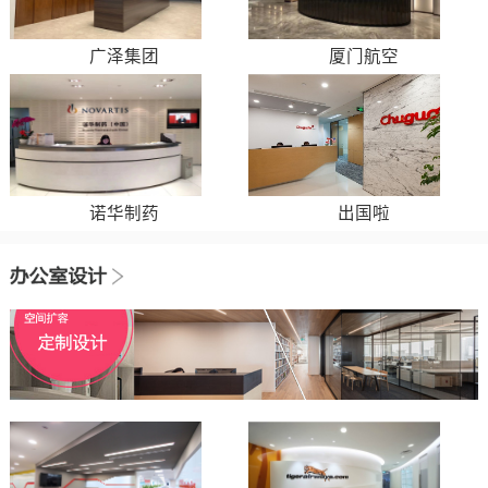
广泽集团
厦门航空
诺华制药
出国啦