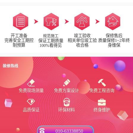
开工准备
竣工验收
保修售后
规范施工
完善安全工期控
相关单位竣工验
质量保修1~2年终
保证工期质量
制预算
收合格
身维保
100%看得见
装修热线
免费现场测量
免费方案设计
免费工程咨询
品质保证
环保材料
终身维护
010-63338850