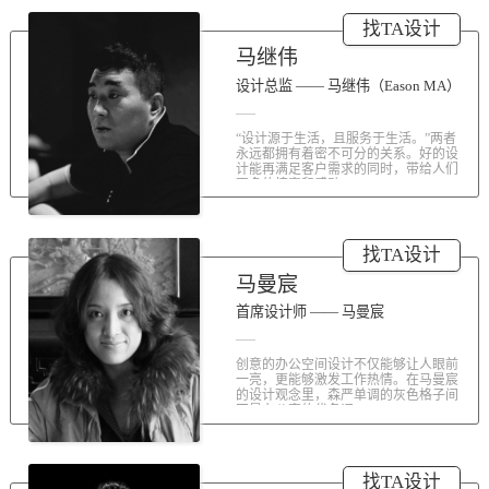
涤荡人心的北京办公室装修空间上的
找TA设计
划分和布局，为好博未来发展提供切
实合理的空间架构，由此正式开启医
马继伟
疗的3.0办公时代。流畅的线条、纯净
的色彩、温和的材质三大元素第一时
设计总监 —— 马继伟（Eason MA）
间为来者解读好博的文化内在。前厅
去繁就简、视野开阔，真正做到与景
“设计源于生活，且服务于生活。”两者
交融。自然的...
永远都拥有着密不可分的关系。好的设
计能再满足客户需求的同时，带给人们
更多的惊喜和感动...
找TA设计
马曼宸
首席设计师 —— 马曼宸
创意的办公空间设计不仅能够让人眼前
一亮，更能够激发工作热情。在马曼宸
的设计观念里，森严单调的灰色格子间
不是办公室的代名词...
找TA设计