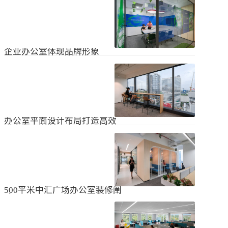
无论是个人居住的房子，还是企业使
经不知道有什么注意事项。如果想知
用的办公室，完成装修工作都需要一
道更具体的情况，可以通过以下方式
些时间。这是大家都知道的，但对企
进行1、风格与企业形象不能有太大的
2024
-
04
-
06
业来说，施工时间过长会产生很多问
不同。如果不知道现在的北京办公室
题，还会影响发展情况。北京办公室
装修设计风格，...
装修大概设计周期是多久？目前北京
企业办公室体现品牌形象
办公室装修公司很多，随便选择一家
公司就能安心合作吗？因为好奇的问
提升企业办公室装修品牌形象是一个
题很多，所以朋友们不仅感到模糊，
重要的战略举措，可以帮助公司吸引
还想尽快找到专业可靠的公司合作。
客户、员工和合作伙伴，传递企业文
会有更多的介绍。1、不同公司的施工
2023
-
09
-
26
化和价值观。以下是一些方法，可以
效率不同如上所述，北京办公室装修
帮助提升企业办公室装修的品牌形
公司越来越多，...
象：明确定义品牌标识和价值观在开
办公室平面设计布局打造高效
始装修前，确保你清楚地定义了企业
时尚办公空间
的品牌标识和价值观。品牌标识包括
北京办公室装修的创新对提高工作效
公司的使命、愿景和核心价值观，这
率、营造时尚氛围和创建舒适办公环
些要素应该在装修中得以体现。独特
境起着重要作用。本文将从四个方面
性办公室装修应该在设计上具有独特
2023
-
09
-
26
详细阐述如何进行办公室平面图设计
性，以突出公司的个性和特点。可以
布局的突破创新，并帮助打造理想的
考虑采用独特的设计...
办公空间。1、创新灵活的空间设计在
500平米中汇广场办公室装修阐
办公室平面图的设计布局中，创新灵
述
活的空间设计是关键。传统的办公室
500平米东城区中汇广场办公室装修阐
以分隔间隔为主，导致员工的沟通与
述：主要从空间布局、照明设计、陈
协作能力受限。现代的办公室设计布