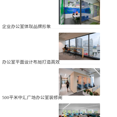
无论是个人居住的房子，还是企业使
经不知道有什么注意事项。如果想知
用的办公室，完成装修工作都需要一
道更具体的情况，可以通过以下方式
些时间。这是大家都知道的，但对企
进行1、风格与企业形象不能有太大的
2024
-
04
-
06
业来说，施工时间过长会产生很多问
不同。如果不知道现在的北京办公室
题，还会影响发展情况。北京办公室
装修设计风格，...
装修大概设计周期是多久？目前北京
企业办公室体现品牌形象
办公室装修公司很多，随便选择一家
公司就能安心合作吗？因为好奇的问
提升企业办公室装修品牌形象是一个
题很多，所以朋友们不仅感到模糊，
重要的战略举措，可以帮助公司吸引
还想尽快找到专业可靠的公司合作。
客户、员工和合作伙伴，传递企业文
会有更多的介绍。1、不同公司的施工
2023
-
09
-
26
化和价值观。以下是一些方法，可以
效率不同如上所述，北京办公室装修
帮助提升企业办公室装修的品牌形
公司越来越多，...
象：明确定义品牌标识和价值观在开
办公室平面设计布局打造高效
始装修前，确保你清楚地定义了企业
时尚办公空间
的品牌标识和价值观。品牌标识包括
北京办公室装修的创新对提高工作效
公司的使命、愿景和核心价值观，这
率、营造时尚氛围和创建舒适办公环
些要素应该在装修中得以体现。独特
境起着重要作用。本文将从四个方面
性办公室装修应该在设计上具有独特
2023
-
09
-
26
详细阐述如何进行办公室平面图设计
性，以突出公司的个性和特点。可以
布局的突破创新，并帮助打造理想的
考虑采用独特的设计...
办公空间。1、创新灵活的空间设计在
500平米中汇广场办公室装修阐
办公室平面图的设计布局中，创新灵
述
活的空间设计是关键。传统的办公室
500平米东城区中汇广场办公室装修阐
以分隔间隔为主，导致员工的沟通与
述：主要从空间布局、照明设计、陈
协作能力受限。现代的办公室设计布