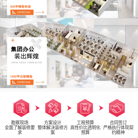
勘察现场
方案设计
工程预算
合同签订
全面了解装修要
整体解决装修方
高性价比透明化
严格执行体现契
求
案
预算
约精神