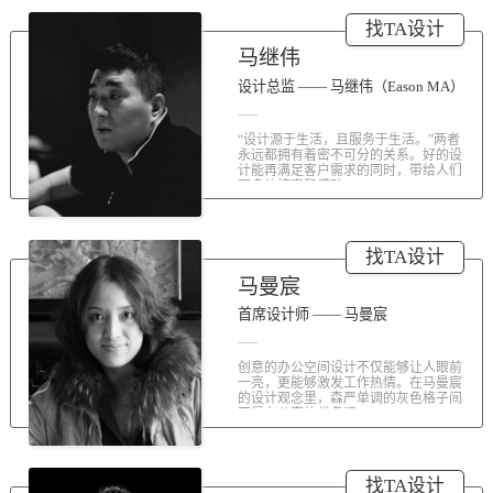
涤荡人心的北京办公室装修空间上的
找TA设计
划分和布局，为好博未来发展提供切
实合理的空间架构，由此正式开启医
马继伟
疗的3.0办公时代。流畅的线条、纯净
的色彩、温和的材质三大元素第一时
设计总监 —— 马继伟（Eason MA）
间为来者解读好博的文化内在。前厅
去繁就简、视野开阔，真正做到与景
“设计源于生活，且服务于生活。”两者
交融。自然的...
永远都拥有着密不可分的关系。好的设
计能再满足客户需求的同时，带给人们
更多的惊喜和感动...
找TA设计
马曼宸
首席设计师 —— 马曼宸
创意的办公空间设计不仅能够让人眼前
一亮，更能够激发工作热情。在马曼宸
的设计观念里，森严单调的灰色格子间
不是办公室的代名词...
找TA设计