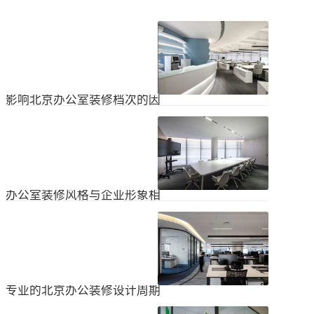
影响北京办公室装修档次的因
素
在北京办公室装修的空间利用上，一
定要紧凑合理。北京办公室装修时合
理地分配一些空间利用，使整个北京
2024
-
04
-
06
办公室装修格局显得紧凑。那么，哪
些因素影响北京办公室装修档次？1.
设计水平设计师专门设计了北京办公
办公室装修风格与企业形象相
室装修，从普通的办公环境变成了超
匹配
乎想象的优质办公空间。找专业设计
为什么北京办公室装修设计的话题容
师当然可以根据北京办公室装修的面
易引起很多朋友的关注？不是因为人
积、发展趋势和客户需求呈现不同的
们多么喜欢室内设计的内容，而是近
视觉效果。2.装饰材料影响北京办公
2024
-
04
-
06
年来越来越多的国内企业知道高级创
室装修等级效果的直接因素是装修材
新的室内装饰风格，因此可以展示企
料。选择北京...
业的实力和风格，但只有少数企业拥
专业的北京办公装修设计周期
有相关经验。大部分企业在几年内重
新开展北京办公室装修设计工作。已