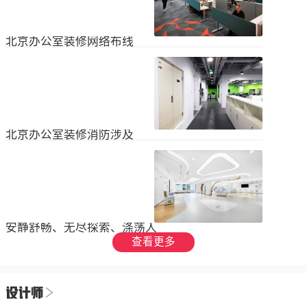
设装饰和环境调节四个方面入手，详
局中引入了开放式空间，打破了传统
2023
-
09
-
26
细介绍了每个方面的要点和实施方
的隔间，增加了员工之间的交流与合
法。1、空间布局中汇广场办公室装修
作。同时，还可...
空间布局是创造舒适工作环境的基
北京办公室装修网络布线
础，必须考虑员工的工作流程和沟通
需求。合理划分办公区域、会议室和
现代公司很少使用电脑，所以在北京
休息区，充分利用空间，提供足够的
办公室装修设计中，应考虑布线、通
工作区域和舒适的交流空间。其次，
信、网络，结合后期使用，根据实用
要注意办公区域的人员密度和布局合
2023
-
07
-
12
性进行布局。1.办公网络布局的可靠
理性，避免拥挤和来往人员的干扰。
性。办公室装修布线系统使用的产品
可以采用开放式...
必须经过国际组织认证。布线系统的
北京办公室装修消防涉及
设计、安装和测试以ANSIEIA为布线
标准，并按照中国的布线标准和测试
随着时间的推移和时代的发展，北京
标准进行。正确性办公室强弱电的布
办公室装修变得越来越现代化。由于
线方向应正确匹配，不相互骚扰。许
随着时代的进步和科技的快速发展，
多用户同时使用计算机电源、电话和
2023
-
07
-
12
办公室装修也必须与时俱进。除了独
网络电缆，这更方便未来的操作和护
特的个性化设计外，还应满足工作和
理。2....
生活的需要。同时，安全始终是我们
安静舒畅、无尽探索、涤荡人
的首要任务，不容忽视或轻视。以下
心
查看更多
小系列总结了办公室装修的一些注意
我们充分理解业主数十年如一日对医
事项。我希望它能帮助你！消防安全
疗产业的不懈追求，出于对康复医疗
由于安全是首要任务，我们应该考虑
事业的致敬，办公楼设计运用纯粹干
办公室装修的消防要求和行为准则。
2023
-
06
-
24
净的白色，配合理性的办公室灯光氛
这是所有预防措施中最重要的事情。
围，打造一个安静舒畅、无尽探索、
1.电路电路与公...