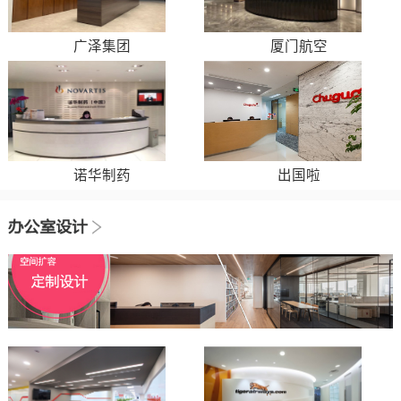
广泽集团
厦门航空
诺华制药
出国啦