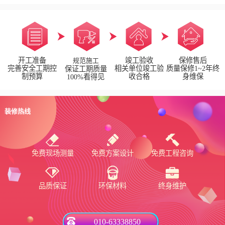
开工准备
竣工验收
保修售后
规范施工
完善安全工期控
相关单位竣工验
质量保修1~2年终
保证工期质量
制预算
收合格
身维保
100%看得见
装修热线
免费现场测量
免费方案设计
免费工程咨询
品质保证
环保材料
终身维护
010-63338850