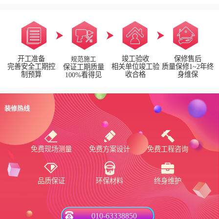
开工准备
竣工验收
保修售后
规范施工
完善安全工期控
相关单位竣工验
质量保修1~2年终
保证工期质量
制预算
收合格
身维保
100%看得见
装修热线
免费现场测量
免费方案设计
免费工程咨询
品质保证
环保材料
终身维护
010-63338850