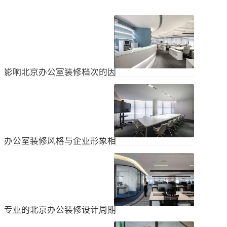
影响北京办公室装修档次的因
素
在北京办公室装修的空间利用上，一
定要紧凑合理。北京办公室装修时合
理地分配一些空间利用，使整个北京
2024
-
04
-
06
办公室装修格局显得紧凑。那么，哪
些因素影响北京办公室装修档次？1.
设计水平设计师专门设计了北京办公
办公室装修风格与企业形象相
室装修，从普通的办公环境变成了超
匹配
乎想象的优质办公空间。找专业设计
为什么北京办公室装修设计的话题容
师当然可以根据北京办公室装修的面
易引起很多朋友的关注？不是因为人
积、发展趋势和客户需求呈现不同的
们多么喜欢室内设计的内容，而是近
视觉效果。2.装饰材料影响北京办公
2024
-
04
-
06
年来越来越多的国内企业知道高级创
室装修等级效果的直接因素是装修材
新的室内装饰风格，因此可以展示企
料。选择北京...
业的实力和风格，但只有少数企业拥
专业的北京办公装修设计周期
有相关经验。大部分企业在几年内重
新开展北京办公室装修设计工作。已