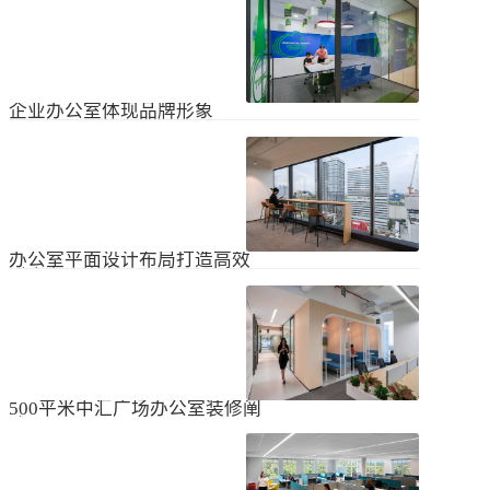
无论是个人居住的房子，还是企业使
经不知道有什么注意事项。如果想知
用的办公室，完成装修工作都需要一
道更具体的情况，可以通过以下方式
些时间。这是大家都知道的，但对企
进行1、风格与企业形象不能有太大的
2024
-
04
-
06
业来说，施工时间过长会产生很多问
不同。如果不知道现在的北京办公室
题，还会影响发展情况。北京办公室
装修设计风格，...
装修大概设计周期是多久？目前北京
企业办公室体现品牌形象
办公室装修公司很多，随便选择一家
公司就能安心合作吗？因为好奇的问
提升企业办公室装修品牌形象是一个
题很多，所以朋友们不仅感到模糊，
重要的战略举措，可以帮助公司吸引
还想尽快找到专业可靠的公司合作。
客户、员工和合作伙伴，传递企业文
会有更多的介绍。1、不同公司的施工
2023
-
09
-
26
化和价值观。以下是一些方法，可以
效率不同如上所述，北京办公室装修
帮助提升企业办公室装修的品牌形
公司越来越多，...
象：明确定义品牌标识和价值观在开
办公室平面设计布局打造高效
始装修前，确保你清楚地定义了企业
时尚办公空间
的品牌标识和价值观。品牌标识包括
北京办公室装修的创新对提高工作效
公司的使命、愿景和核心价值观，这
率、营造时尚氛围和创建舒适办公环
些要素应该在装修中得以体现。独特
境起着重要作用。本文将从四个方面
性办公室装修应该在设计上具有独特
2023
-
09
-
26
详细阐述如何进行办公室平面图设计
性，以突出公司的个性和特点。可以
布局的突破创新，并帮助打造理想的
考虑采用独特的设计...
办公空间。1、创新灵活的空间设计在
500平米中汇广场办公室装修阐
办公室平面图的设计布局中，创新灵
述
活的空间设计是关键。传统的办公室
500平米东城区中汇广场办公室装修阐
以分隔间隔为主，导致员工的沟通与
述：主要从空间布局、照明设计、陈
协作能力受限。现代的办公室设计布