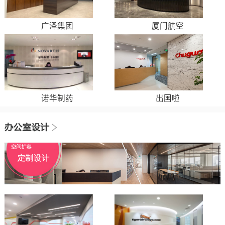
广泽集团
厦门航空
诺华制药
出国啦