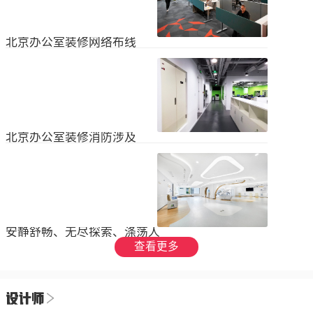
设装饰和环境调节四个方面入手，详
局中引入了开放式空间，打破了传统
2023
-
09
-
26
细介绍了每个方面的要点和实施方
的隔间，增加了员工之间的交流与合
法。1、空间布局中汇广场办公室装修
作。同时，还可...
空间布局是创造舒适工作环境的基
北京办公室装修网络布线
础，必须考虑员工的工作流程和沟通
需求。合理划分办公区域、会议室和
现代公司很少使用电脑，所以在北京
休息区，充分利用空间，提供足够的
办公室装修设计中，应考虑布线、通
工作区域和舒适的交流空间。其次，
信、网络，结合后期使用，根据实用
要注意办公区域的人员密度和布局合
2023
-
07
-
12
性进行布局。1.办公网络布局的可靠
理性，避免拥挤和来往人员的干扰。
性。办公室装修布线系统使用的产品
可以采用开放式...
必须经过国际组织认证。布线系统的
北京办公室装修消防涉及
设计、安装和测试以ANSIEIA为布线
标准，并按照中国的布线标准和测试
随着时间的推移和时代的发展，北京
标准进行。正确性办公室强弱电的布
办公室装修变得越来越现代化。由于
线方向应正确匹配，不相互骚扰。许
随着时代的进步和科技的快速发展，
多用户同时使用计算机电源、电话和
2023
-
07
-
12
办公室装修也必须与时俱进。除了独
网络电缆，这更方便未来的操作和护
特的个性化设计外，还应满足工作和
理。2....
生活的需要。同时，安全始终是我们
安静舒畅、无尽探索、涤荡人
的首要任务，不容忽视或轻视。以下
心
查看更多
小系列总结了办公室装修的一些注意
我们充分理解业主数十年如一日对医
事项。我希望它能帮助你！消防安全
疗产业的不懈追求，出于对康复医疗
由于安全是首要任务，我们应该考虑
事业的致敬，办公楼设计运用纯粹干
办公室装修的消防要求和行为准则。
2023
-
06
-
24
净的白色，配合理性的办公室灯光氛
这是所有预防措施中最重要的事情。
围，打造一个安静舒畅、无尽探索、
1.电路电路与公...