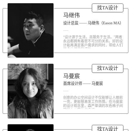
涤荡人心的北京办公室装修空间上的
找TA设计
划分和布局，为好博未来发展提供切
实合理的空间架构，由此正式开启医
马继伟
疗的3.0办公时代。流畅的线条、纯净
的色彩、温和的材质三大元素第一时
设计总监 —— 马继伟（Eason MA）
间为来者解读好博的文化内在。前厅
去繁就简、视野开阔，真正做到与景
“设计源于生活，且服务于生活。”两者
交融。自然的...
永远都拥有着密不可分的关系。好的设
计能再满足客户需求的同时，带给人们
更多的惊喜和感动...
找TA设计
马曼宸
首席设计师 —— 马曼宸
创意的办公空间设计不仅能够让人眼前
一亮，更能够激发工作热情。在马曼宸
的设计观念里，森严单调的灰色格子间
不是办公室的代名词...
找TA设计