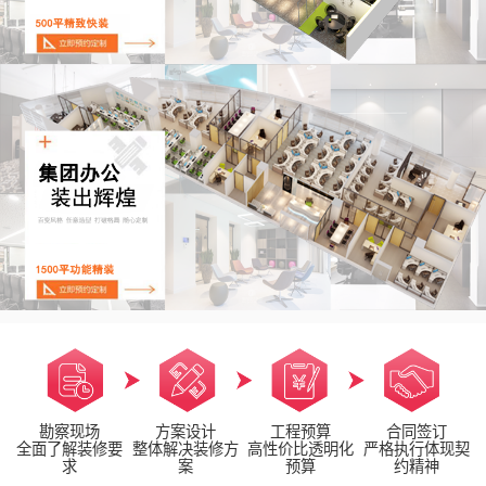
勘察现场
方案设计
工程预算
合同签订
全面了解装修要
整体解决装修方
高性价比透明化
严格执行体现契
求
案
预算
约精神