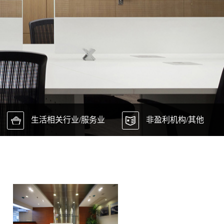
生活相关行业/服务业
非盈利机构/其他