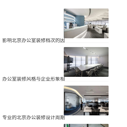
影响北京办公室装修档次的因
素
在北京办公室装修的空间利用上，一
定要紧凑合理。北京办公室装修时合
理地分配一些空间利用，使整个北京
2024
-
04
-
06
办公室装修格局显得紧凑。那么，哪
些因素影响北京办公室装修档次？1.
设计水平设计师专门设计了北京办公
办公室装修风格与企业形象相
室装修，从普通的办公环境变成了超
匹配
乎想象的优质办公空间。找专业设计
为什么北京办公室装修设计的话题容
师当然可以根据北京办公室装修的面
易引起很多朋友的关注？不是因为人
积、发展趋势和客户需求呈现不同的
们多么喜欢室内设计的内容，而是近
视觉效果。2.装饰材料影响北京办公
2024
-
04
-
06
年来越来越多的国内企业知道高级创
室装修等级效果的直接因素是装修材
新的室内装饰风格，因此可以展示企
料。选择北京...
业的实力和风格，但只有少数企业拥
专业的北京办公装修设计周期
有相关经验。大部分企业在几年内重
新开展北京办公室装修设计工作。已