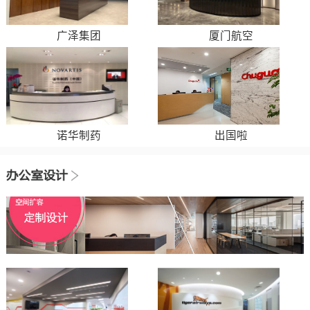
广泽集团
厦门航空
诺华制药
出国啦