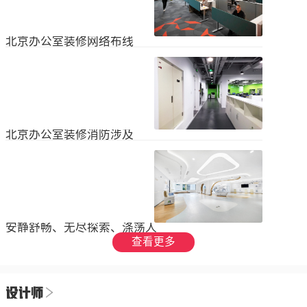
设装饰和环境调节四个方面入手，详
局中引入了开放式空间，打破了传统
2023
-
09
-
26
细介绍了每个方面的要点和实施方
的隔间，增加了员工之间的交流与合
法。1、空间布局中汇广场办公室装修
作。同时，还可...
空间布局是创造舒适工作环境的基
北京办公室装修网络布线
础，必须考虑员工的工作流程和沟通
需求。合理划分办公区域、会议室和
现代公司很少使用电脑，所以在北京
休息区，充分利用空间，提供足够的
办公室装修设计中，应考虑布线、通
工作区域和舒适的交流空间。其次，
信、网络，结合后期使用，根据实用
要注意办公区域的人员密度和布局合
2023
-
07
-
12
性进行布局。1.办公网络布局的可靠
理性，避免拥挤和来往人员的干扰。
性。办公室装修布线系统使用的产品
可以采用开放式...
必须经过国际组织认证。布线系统的
北京办公室装修消防涉及
设计、安装和测试以ANSIEIA为布线
标准，并按照中国的布线标准和测试
随着时间的推移和时代的发展，北京
标准进行。正确性办公室强弱电的布
办公室装修变得越来越现代化。由于
线方向应正确匹配，不相互骚扰。许
随着时代的进步和科技的快速发展，
多用户同时使用计算机电源、电话和
2023
-
07
-
12
办公室装修也必须与时俱进。除了独
网络电缆，这更方便未来的操作和护
特的个性化设计外，还应满足工作和
理。2....
生活的需要。同时，安全始终是我们
安静舒畅、无尽探索、涤荡人
的首要任务，不容忽视或轻视。以下
心
查看更多
小系列总结了办公室装修的一些注意
我们充分理解业主数十年如一日对医
事项。我希望它能帮助你！消防安全
疗产业的不懈追求，出于对康复医疗
由于安全是首要任务，我们应该考虑
事业的致敬，办公楼设计运用纯粹干
办公室装修的消防要求和行为准则。
2023
-
06
-
24
净的白色，配合理性的办公室灯光氛
这是所有预防措施中最重要的事情。
围，打造一个安静舒畅、无尽探索、
1.电路电路与公...