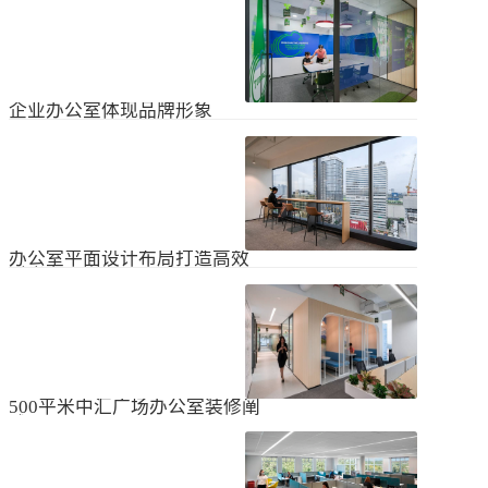
无论是个人居住的房子，还是企业使
经不知道有什么注意事项。如果想知
用的办公室，完成装修工作都需要一
道更具体的情况，可以通过以下方式
些时间。这是大家都知道的，但对企
进行1、风格与企业形象不能有太大的
2024
-
04
-
06
业来说，施工时间过长会产生很多问
不同。如果不知道现在的北京办公室
题，还会影响发展情况。北京办公室
装修设计风格，...
装修大概设计周期是多久？目前北京
企业办公室体现品牌形象
办公室装修公司很多，随便选择一家
公司就能安心合作吗？因为好奇的问
提升企业办公室装修品牌形象是一个
题很多，所以朋友们不仅感到模糊，
重要的战略举措，可以帮助公司吸引
还想尽快找到专业可靠的公司合作。
客户、员工和合作伙伴，传递企业文
会有更多的介绍。1、不同公司的施工
2023
-
09
-
26
化和价值观。以下是一些方法，可以
效率不同如上所述，北京办公室装修
帮助提升企业办公室装修的品牌形
公司越来越多，...
象：明确定义品牌标识和价值观在开
办公室平面设计布局打造高效
始装修前，确保你清楚地定义了企业
时尚办公空间
的品牌标识和价值观。品牌标识包括
北京办公室装修的创新对提高工作效
公司的使命、愿景和核心价值观，这
率、营造时尚氛围和创建舒适办公环
些要素应该在装修中得以体现。独特
境起着重要作用。本文将从四个方面
性办公室装修应该在设计上具有独特
2023
-
09
-
26
详细阐述如何进行办公室平面图设计
性，以突出公司的个性和特点。可以
布局的突破创新，并帮助打造理想的
考虑采用独特的设计...
办公空间。1、创新灵活的空间设计在
500平米中汇广场办公室装修阐
办公室平面图的设计布局中，创新灵
述
活的空间设计是关键。传统的办公室
500平米东城区中汇广场办公室装修阐
以分隔间隔为主，导致员工的沟通与
述：主要从空间布局、照明设计、陈
协作能力受限。现代的办公室设计布