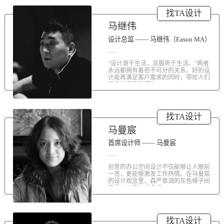
涤荡人心的北京办公室装修空间上的
找TA设计
划分和布局，为好博未来发展提供切
实合理的空间架构，由此正式开启医
马继伟
疗的3.0办公时代。流畅的线条、纯净
的色彩、温和的材质三大元素第一时
设计总监 —— 马继伟（Eason MA）
间为来者解读好博的文化内在。前厅
去繁就简、视野开阔，真正做到与景
“设计源于生活，且服务于生活。”两者
交融。自然的...
永远都拥有着密不可分的关系。好的设
计能再满足客户需求的同时，带给人们
更多的惊喜和感动...
找TA设计
马曼宸
首席设计师 —— 马曼宸
创意的办公空间设计不仅能够让人眼前
一亮，更能够激发工作热情。在马曼宸
的设计观念里，森严单调的灰色格子间
不是办公室的代名词...
找TA设计