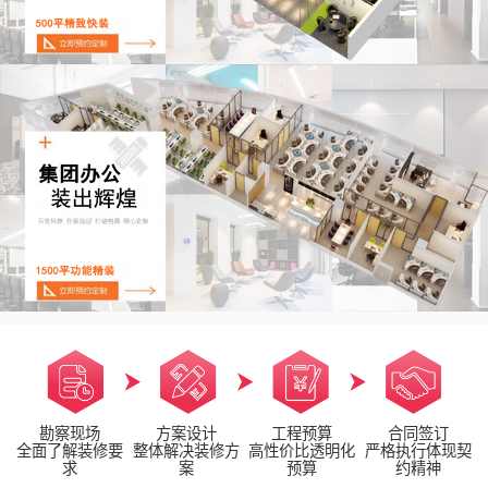
勘察现场
方案设计
工程预算
合同签订
全面了解装修要
整体解决装修方
高性价比透明化
严格执行体现契
求
案
预算
约精神