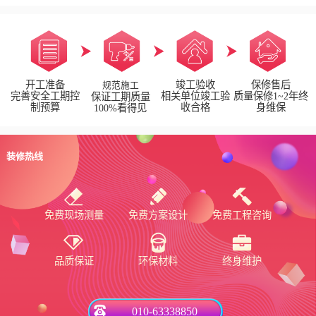
开工准备
竣工验收
保修售后
规范施工
完善安全工期控
相关单位竣工验
质量保修1~2年终
保证工期质量
制预算
收合格
身维保
100%看得见
装修热线
免费现场测量
免费方案设计
免费工程咨询
品质保证
环保材料
终身维护
010-63338850