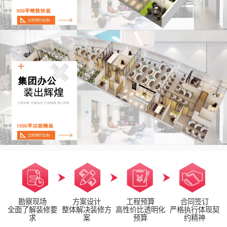
勘察现场
方案设计
工程预算
合同签订
全面了解装修要
整体解决装修方
高性价比透明化
严格执行体现契
求
案
预算
约精神