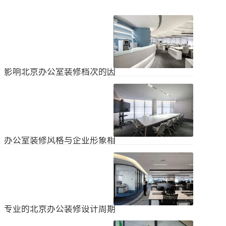
影响北京办公室装修档次的因
素
在北京办公室装修的空间利用上，一
定要紧凑合理。北京办公室装修时合
理地分配一些空间利用，使整个北京
2024
-
04
-
06
办公室装修格局显得紧凑。那么，哪
些因素影响北京办公室装修档次？1.
设计水平设计师专门设计了北京办公
办公室装修风格与企业形象相
室装修，从普通的办公环境变成了超
匹配
乎想象的优质办公空间。找专业设计
为什么北京办公室装修设计的话题容
师当然可以根据北京办公室装修的面
易引起很多朋友的关注？不是因为人
积、发展趋势和客户需求呈现不同的
们多么喜欢室内设计的内容，而是近
视觉效果。2.装饰材料影响北京办公
2024
-
04
-
06
年来越来越多的国内企业知道高级创
室装修等级效果的直接因素是装修材
新的室内装饰风格，因此可以展示企
料。选择北京...
业的实力和风格，但只有少数企业拥
专业的北京办公装修设计周期
有相关经验。大部分企业在几年内重
新开展北京办公室装修设计工作。已