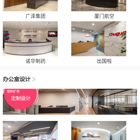
广泽集团
厦门航空
诺华制药
出国啦