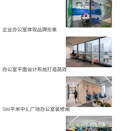
无论是个人居住的房子，还是企业使
经不知道有什么注意事项。如果想知
用的办公室，完成装修工作都需要一
道更具体的情况，可以通过以下方式
些时间。这是大家都知道的，但对企
进行1、风格与企业形象不能有太大的
2024
-
04
-
06
业来说，施工时间过长会产生很多问
不同。如果不知道现在的北京办公室
题，还会影响发展情况。北京办公室
装修设计风格，...
装修大概设计周期是多久？目前北京
企业办公室体现品牌形象
办公室装修公司很多，随便选择一家
公司就能安心合作吗？因为好奇的问
提升企业办公室装修品牌形象是一个
题很多，所以朋友们不仅感到模糊，
重要的战略举措，可以帮助公司吸引
还想尽快找到专业可靠的公司合作。
客户、员工和合作伙伴，传递企业文
会有更多的介绍。1、不同公司的施工
2023
-
09
-
26
化和价值观。以下是一些方法，可以
效率不同如上所述，北京办公室装修
帮助提升企业办公室装修的品牌形
公司越来越多，...
象：明确定义品牌标识和价值观在开
办公室平面设计布局打造高效
始装修前，确保你清楚地定义了企业
时尚办公空间
的品牌标识和价值观。品牌标识包括
北京办公室装修的创新对提高工作效
公司的使命、愿景和核心价值观，这
率、营造时尚氛围和创建舒适办公环
些要素应该在装修中得以体现。独特
境起着重要作用。本文将从四个方面
性办公室装修应该在设计上具有独特
2023
-
09
-
26
详细阐述如何进行办公室平面图设计
性，以突出公司的个性和特点。可以
布局的突破创新，并帮助打造理想的
考虑采用独特的设计...
办公空间。1、创新灵活的空间设计在
500平米中汇广场办公室装修阐
办公室平面图的设计布局中，创新灵
述
活的空间设计是关键。传统的办公室
500平米东城区中汇广场办公室装修阐
以分隔间隔为主，导致员工的沟通与
述：主要从空间布局、照明设计、陈
协作能力受限。现代的办公室设计布