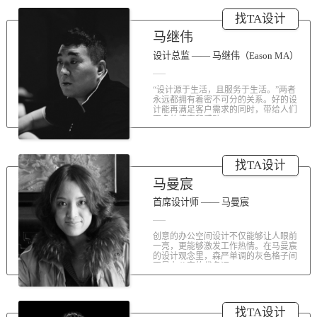
涤荡人心的北京办公室装修空间上的
找TA设计
划分和布局，为好博未来发展提供切
实合理的空间架构，由此正式开启医
马继伟
疗的3.0办公时代。流畅的线条、纯净
的色彩、温和的材质三大元素第一时
设计总监 —— 马继伟（Eason MA）
间为来者解读好博的文化内在。前厅
去繁就简、视野开阔，真正做到与景
“设计源于生活，且服务于生活。”两者
交融。自然的...
永远都拥有着密不可分的关系。好的设
计能再满足客户需求的同时，带给人们
更多的惊喜和感动...
找TA设计
马曼宸
首席设计师 —— 马曼宸
创意的办公空间设计不仅能够让人眼前
一亮，更能够激发工作热情。在马曼宸
的设计观念里，森严单调的灰色格子间
不是办公室的代名词...
找TA设计