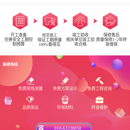
开工准备
竣工验收
保修售后
规范施工
完善安全工期控
相关单位竣工验
质量保修1~2年终
保证工期质量
制预算
收合格
身维保
100%看得见
装修热线
免费现场测量
免费方案设计
免费工程咨询
品质保证
环保材料
终身维护
010-63338850