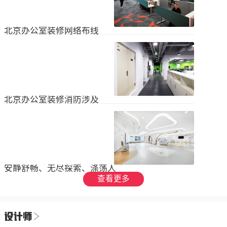
设装饰和环境调节四个方面入手，详
局中引入了开放式空间，打破了传统
2023
-
09
-
26
细介绍了每个方面的要点和实施方
的隔间，增加了员工之间的交流与合
法。1、空间布局中汇广场办公室装修
作。同时，还可...
空间布局是创造舒适工作环境的基
北京办公室装修网络布线
础，必须考虑员工的工作流程和沟通
需求。合理划分办公区域、会议室和
现代公司很少使用电脑，所以在北京
休息区，充分利用空间，提供足够的
办公室装修设计中，应考虑布线、通
工作区域和舒适的交流空间。其次，
信、网络，结合后期使用，根据实用
要注意办公区域的人员密度和布局合
2023
-
07
-
12
性进行布局。1.办公网络布局的可靠
理性，避免拥挤和来往人员的干扰。
性。办公室装修布线系统使用的产品
可以采用开放式...
必须经过国际组织认证。布线系统的
北京办公室装修消防涉及
设计、安装和测试以ANSIEIA为布线
标准，并按照中国的布线标准和测试
随着时间的推移和时代的发展，北京
标准进行。正确性办公室强弱电的布
办公室装修变得越来越现代化。由于
线方向应正确匹配，不相互骚扰。许
随着时代的进步和科技的快速发展，
多用户同时使用计算机电源、电话和
2023
-
07
-
12
办公室装修也必须与时俱进。除了独
网络电缆，这更方便未来的操作和护
特的个性化设计外，还应满足工作和
理。2....
生活的需要。同时，安全始终是我们
安静舒畅、无尽探索、涤荡人
的首要任务，不容忽视或轻视。以下
心
查看更多
小系列总结了办公室装修的一些注意
我们充分理解业主数十年如一日对医
事项。我希望它能帮助你！消防安全
疗产业的不懈追求，出于对康复医疗
由于安全是首要任务，我们应该考虑
事业的致敬，办公楼设计运用纯粹干
办公室装修的消防要求和行为准则。
2023
-
06
-
24
净的白色，配合理性的办公室灯光氛
这是所有预防措施中最重要的事情。
围，打造一个安静舒畅、无尽探索、
1.电路电路与公...