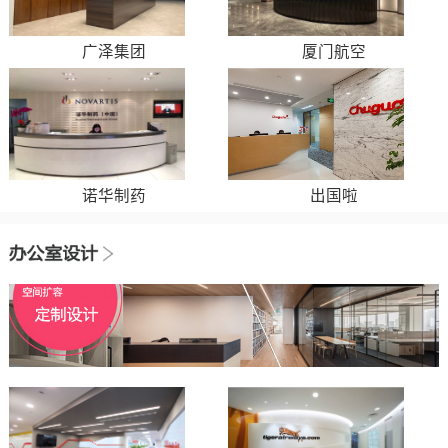
广泽集团
厦门航空
诺华制药
出国啦