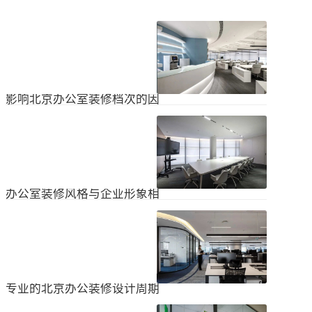
影响北京办公室装修档次的因
素
在北京办公室装修的空间利用上，一
定要紧凑合理。北京办公室装修时合
理地分配一些空间利用，使整个北京
2024
-
04
-
06
办公室装修格局显得紧凑。那么，哪
些因素影响北京办公室装修档次？1.
设计水平设计师专门设计了北京办公
办公室装修风格与企业形象相
室装修，从普通的办公环境变成了超
匹配
乎想象的优质办公空间。找专业设计
为什么北京办公室装修设计的话题容
师当然可以根据北京办公室装修的面
易引起很多朋友的关注？不是因为人
积、发展趋势和客户需求呈现不同的
们多么喜欢室内设计的内容，而是近
视觉效果。2.装饰材料影响北京办公
2024
-
04
-
06
年来越来越多的国内企业知道高级创
室装修等级效果的直接因素是装修材
新的室内装饰风格，因此可以展示企
料。选择北京...
业的实力和风格，但只有少数企业拥
专业的北京办公装修设计周期
有相关经验。大部分企业在几年内重
新开展北京办公室装修设计工作。已