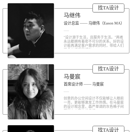
涤荡人心的北京办公室装修空间上的
找TA设计
划分和布局，为好博未来发展提供切
实合理的空间架构，由此正式开启医
马继伟
疗的3.0办公时代。流畅的线条、纯净
的色彩、温和的材质三大元素第一时
设计总监 —— 马继伟（Eason MA）
间为来者解读好博的文化内在。前厅
去繁就简、视野开阔，真正做到与景
“设计源于生活，且服务于生活。”两者
交融。自然的...
永远都拥有着密不可分的关系。好的设
计能再满足客户需求的同时，带给人们
更多的惊喜和感动...
找TA设计
马曼宸
首席设计师 —— 马曼宸
创意的办公空间设计不仅能够让人眼前
一亮，更能够激发工作热情。在马曼宸
的设计观念里，森严单调的灰色格子间
不是办公室的代名词...
找TA设计