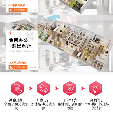
勘察现场
方案设计
工程预算
合同签订
全面了解装修要
整体解决装修方
高性价比透明化
严格执行体现契
求
案
预算
约精神