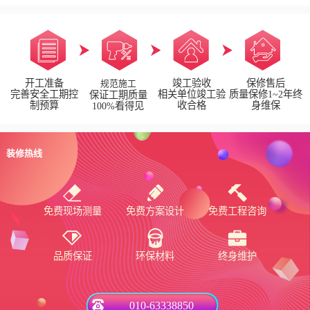
开工准备
竣工验收
保修售后
规范施工
完善安全工期控
相关单位竣工验
质量保修1~2年终
保证工期质量
制预算
收合格
身维保
100%看得见
装修热线
免费现场测量
免费方案设计
免费工程咨询
品质保证
环保材料
终身维护
010-63338850