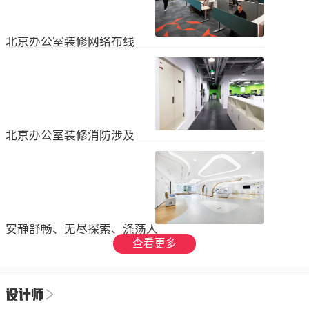
设装饰和环境调节四个方面入手，详
局中引入了开放式空间，打破了传统
2023
-
09
-
26
细介绍了每个方面的要点和实施方
的隔间，增加了员工之间的交流与合
法。1、空间布局中汇广场办公室装修
作。同时，还可...
空间布局是创造舒适工作环境的基
北京办公室装修网络布线
础，必须考虑员工的工作流程和沟通
需求。合理划分办公区域、会议室和
现代公司很少使用电脑，所以在北京
休息区，充分利用空间，提供足够的
办公室装修设计中，应考虑布线、通
工作区域和舒适的交流空间。其次，
信、网络，结合后期使用，根据实用
要注意办公区域的人员密度和布局合
2023
-
07
-
12
性进行布局。1.办公网络布局的可靠
理性，避免拥挤和来往人员的干扰。
性。办公室装修布线系统使用的产品
可以采用开放式...
必须经过国际组织认证。布线系统的
北京办公室装修消防涉及
设计、安装和测试以ANSIEIA为布线
标准，并按照中国的布线标准和测试
随着时间的推移和时代的发展，北京
标准进行。正确性办公室强弱电的布
办公室装修变得越来越现代化。由于
线方向应正确匹配，不相互骚扰。许
随着时代的进步和科技的快速发展，
多用户同时使用计算机电源、电话和
2023
-
07
-
12
办公室装修也必须与时俱进。除了独
网络电缆，这更方便未来的操作和护
特的个性化设计外，还应满足工作和
理。2....
生活的需要。同时，安全始终是我们
安静舒畅、无尽探索、涤荡人
的首要任务，不容忽视或轻视。以下
心
查看更多
小系列总结了办公室装修的一些注意
我们充分理解业主数十年如一日对医
事项。我希望它能帮助你！消防安全
疗产业的不懈追求，出于对康复医疗
由于安全是首要任务，我们应该考虑
事业的致敬，办公楼设计运用纯粹干
办公室装修的消防要求和行为准则。
2023
-
06
-
24
净的白色，配合理性的办公室灯光氛
这是所有预防措施中最重要的事情。
围，打造一个安静舒畅、无尽探索、
1.电路电路与公...