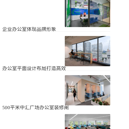
无论是个人居住的房子，还是企业使
经不知道有什么注意事项。如果想知
用的办公室，完成装修工作都需要一
道更具体的情况，可以通过以下方式
些时间。这是大家都知道的，但对企
进行1、风格与企业形象不能有太大的
2024
-
04
-
06
业来说，施工时间过长会产生很多问
不同。如果不知道现在的北京办公室
题，还会影响发展情况。北京办公室
装修设计风格，...
装修大概设计周期是多久？目前北京
企业办公室体现品牌形象
办公室装修公司很多，随便选择一家
公司就能安心合作吗？因为好奇的问
提升企业办公室装修品牌形象是一个
题很多，所以朋友们不仅感到模糊，
重要的战略举措，可以帮助公司吸引
还想尽快找到专业可靠的公司合作。
客户、员工和合作伙伴，传递企业文
会有更多的介绍。1、不同公司的施工
2023
-
09
-
26
化和价值观。以下是一些方法，可以
效率不同如上所述，北京办公室装修
帮助提升企业办公室装修的品牌形
公司越来越多，...
象：明确定义品牌标识和价值观在开
办公室平面设计布局打造高效
始装修前，确保你清楚地定义了企业
时尚办公空间
的品牌标识和价值观。品牌标识包括
北京办公室装修的创新对提高工作效
公司的使命、愿景和核心价值观，这
率、营造时尚氛围和创建舒适办公环
些要素应该在装修中得以体现。独特
境起着重要作用。本文将从四个方面
性办公室装修应该在设计上具有独特
2023
-
09
-
26
详细阐述如何进行办公室平面图设计
性，以突出公司的个性和特点。可以
布局的突破创新，并帮助打造理想的
考虑采用独特的设计...
办公空间。1、创新灵活的空间设计在
500平米中汇广场办公室装修阐
办公室平面图的设计布局中，创新灵
述
活的空间设计是关键。传统的办公室
500平米东城区中汇广场办公室装修阐
以分隔间隔为主，导致员工的沟通与
述：主要从空间布局、照明设计、陈
协作能力受限。现代的办公室设计布