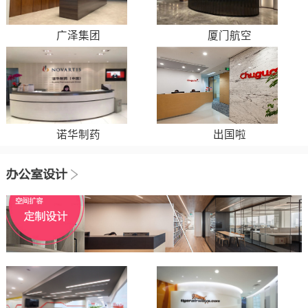
广泽集团
厦门航空
诺华制药
出国啦