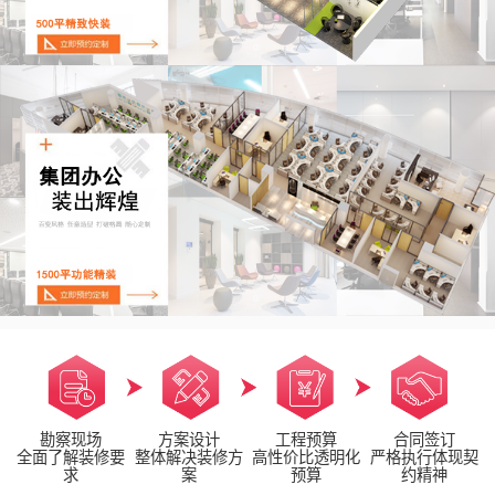
勘察现场
方案设计
工程预算
合同签订
全面了解装修要
整体解决装修方
高性价比透明化
严格执行体现契
求
案
预算
约精神