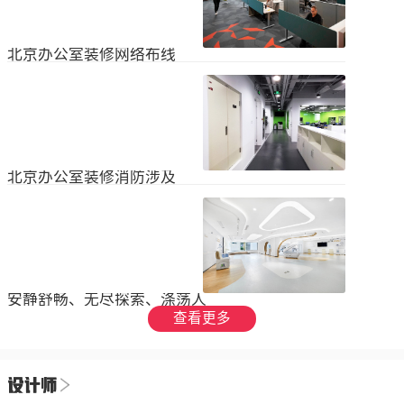
设装饰和环境调节四个方面入手，详
局中引入了开放式空间，打破了传统
2023
-
09
-
26
细介绍了每个方面的要点和实施方
的隔间，增加了员工之间的交流与合
法。1、空间布局中汇广场办公室装修
作。同时，还可...
空间布局是创造舒适工作环境的基
北京办公室装修网络布线
础，必须考虑员工的工作流程和沟通
需求。合理划分办公区域、会议室和
现代公司很少使用电脑，所以在北京
休息区，充分利用空间，提供足够的
办公室装修设计中，应考虑布线、通
工作区域和舒适的交流空间。其次，
信、网络，结合后期使用，根据实用
要注意办公区域的人员密度和布局合
2023
-
07
-
12
性进行布局。1.办公网络布局的可靠
理性，避免拥挤和来往人员的干扰。
性。办公室装修布线系统使用的产品
可以采用开放式...
必须经过国际组织认证。布线系统的
北京办公室装修消防涉及
设计、安装和测试以ANSIEIA为布线
标准，并按照中国的布线标准和测试
随着时间的推移和时代的发展，北京
标准进行。正确性办公室强弱电的布
办公室装修变得越来越现代化。由于
线方向应正确匹配，不相互骚扰。许
随着时代的进步和科技的快速发展，
多用户同时使用计算机电源、电话和
2023
-
07
-
12
办公室装修也必须与时俱进。除了独
网络电缆，这更方便未来的操作和护
特的个性化设计外，还应满足工作和
理。2....
生活的需要。同时，安全始终是我们
安静舒畅、无尽探索、涤荡人
的首要任务，不容忽视或轻视。以下
心
查看更多
小系列总结了办公室装修的一些注意
我们充分理解业主数十年如一日对医
事项。我希望它能帮助你！消防安全
疗产业的不懈追求，出于对康复医疗
由于安全是首要任务，我们应该考虑
事业的致敬，办公楼设计运用纯粹干
办公室装修的消防要求和行为准则。
2023
-
06
-
24
净的白色，配合理性的办公室灯光氛
这是所有预防措施中最重要的事情。
围，打造一个安静舒畅、无尽探索、
1.电路电路与公...