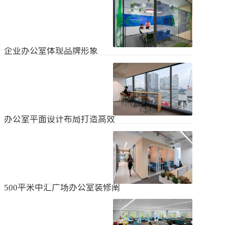
无论是个人居住的房子，还是企业使
经不知道有什么注意事项。如果想知
用的办公室，完成装修工作都需要一
道更具体的情况，可以通过以下方式
些时间。这是大家都知道的，但对企
进行1、风格与企业形象不能有太大的
2024
-
04
-
06
业来说，施工时间过长会产生很多问
不同。如果不知道现在的北京办公室
题，还会影响发展情况。北京办公室
装修设计风格，...
装修大概设计周期是多久？目前北京
企业办公室体现品牌形象
办公室装修公司很多，随便选择一家
公司就能安心合作吗？因为好奇的问
提升企业办公室装修品牌形象是一个
题很多，所以朋友们不仅感到模糊，
重要的战略举措，可以帮助公司吸引
还想尽快找到专业可靠的公司合作。
客户、员工和合作伙伴，传递企业文
会有更多的介绍。1、不同公司的施工
2023
-
09
-
26
化和价值观。以下是一些方法，可以
效率不同如上所述，北京办公室装修
帮助提升企业办公室装修的品牌形
公司越来越多，...
象：明确定义品牌标识和价值观在开
办公室平面设计布局打造高效
始装修前，确保你清楚地定义了企业
时尚办公空间
的品牌标识和价值观。品牌标识包括
北京办公室装修的创新对提高工作效
公司的使命、愿景和核心价值观，这
率、营造时尚氛围和创建舒适办公环
些要素应该在装修中得以体现。独特
境起着重要作用。本文将从四个方面
性办公室装修应该在设计上具有独特
2023
-
09
-
26
详细阐述如何进行办公室平面图设计
性，以突出公司的个性和特点。可以
布局的突破创新，并帮助打造理想的
考虑采用独特的设计...
办公空间。1、创新灵活的空间设计在
500平米中汇广场办公室装修阐
办公室平面图的设计布局中，创新灵
述
活的空间设计是关键。传统的办公室
500平米东城区中汇广场办公室装修阐
以分隔间隔为主，导致员工的沟通与
述：主要从空间布局、照明设计、陈
协作能力受限。现代的办公室设计布