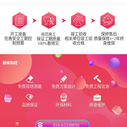
开工准备
竣工验收
保修售后
规范施工
完善安全工期控
相关单位竣工验
质量保修1~2年终
保证工期质量
制预算
收合格
身维保
100%看得见
装修热线
免费现场测量
免费方案设计
免费工程咨询
品质保证
环保材料
终身维护
010-63338850