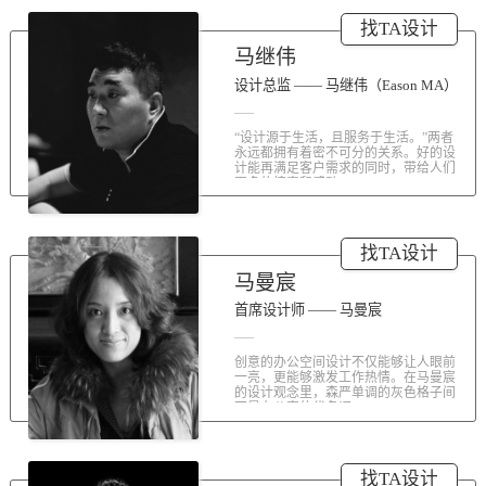
涤荡人心的北京办公室装修空间上的
找TA设计
划分和布局，为好博未来发展提供切
实合理的空间架构，由此正式开启医
马继伟
疗的3.0办公时代。流畅的线条、纯净
的色彩、温和的材质三大元素第一时
设计总监 —— 马继伟（Eason MA）
间为来者解读好博的文化内在。前厅
去繁就简、视野开阔，真正做到与景
“设计源于生活，且服务于生活。”两者
交融。自然的...
永远都拥有着密不可分的关系。好的设
计能再满足客户需求的同时，带给人们
更多的惊喜和感动...
找TA设计
马曼宸
首席设计师 —— 马曼宸
创意的办公空间设计不仅能够让人眼前
一亮，更能够激发工作热情。在马曼宸
的设计观念里，森严单调的灰色格子间
不是办公室的代名词...
找TA设计