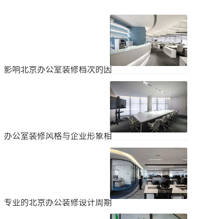
影响北京办公室装修档次的因
素
在北京办公室装修的空间利用上，一
定要紧凑合理。北京办公室装修时合
理地分配一些空间利用，使整个北京
2024
-
04
-
06
办公室装修格局显得紧凑。那么，哪
些因素影响北京办公室装修档次？1.
设计水平设计师专门设计了北京办公
办公室装修风格与企业形象相
室装修，从普通的办公环境变成了超
匹配
乎想象的优质办公空间。找专业设计
为什么北京办公室装修设计的话题容
师当然可以根据北京办公室装修的面
易引起很多朋友的关注？不是因为人
积、发展趋势和客户需求呈现不同的
们多么喜欢室内设计的内容，而是近
视觉效果。2.装饰材料影响北京办公
2024
-
04
-
06
年来越来越多的国内企业知道高级创
室装修等级效果的直接因素是装修材
新的室内装饰风格，因此可以展示企
料。选择北京...
业的实力和风格，但只有少数企业拥
专业的北京办公装修设计周期
有相关经验。大部分企业在几年内重
新开展北京办公室装修设计工作。已