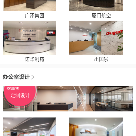
广泽集团
厦门航空
诺华制药
出国啦