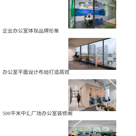
无论是个人居住的房子，还是企业使
经不知道有什么注意事项。如果想知
用的办公室，完成装修工作都需要一
道更具体的情况，可以通过以下方式
些时间。这是大家都知道的，但对企
进行1、风格与企业形象不能有太大的
2024
-
04
-
06
业来说，施工时间过长会产生很多问
不同。如果不知道现在的北京办公室
题，还会影响发展情况。北京办公室
装修设计风格，...
装修大概设计周期是多久？目前北京
企业办公室体现品牌形象
办公室装修公司很多，随便选择一家
公司就能安心合作吗？因为好奇的问
提升企业办公室装修品牌形象是一个
题很多，所以朋友们不仅感到模糊，
重要的战略举措，可以帮助公司吸引
还想尽快找到专业可靠的公司合作。
客户、员工和合作伙伴，传递企业文
会有更多的介绍。1、不同公司的施工
2023
-
09
-
26
化和价值观。以下是一些方法，可以
效率不同如上所述，北京办公室装修
帮助提升企业办公室装修的品牌形
公司越来越多，...
象：明确定义品牌标识和价值观在开
办公室平面设计布局打造高效
始装修前，确保你清楚地定义了企业
时尚办公空间
的品牌标识和价值观。品牌标识包括
北京办公室装修的创新对提高工作效
公司的使命、愿景和核心价值观，这
率、营造时尚氛围和创建舒适办公环
些要素应该在装修中得以体现。独特
境起着重要作用。本文将从四个方面
性办公室装修应该在设计上具有独特
2023
-
09
-
26
详细阐述如何进行办公室平面图设计
性，以突出公司的个性和特点。可以
布局的突破创新，并帮助打造理想的
考虑采用独特的设计...
办公空间。1、创新灵活的空间设计在
500平米中汇广场办公室装修阐
办公室平面图的设计布局中，创新灵
述
活的空间设计是关键。传统的办公室
500平米东城区中汇广场办公室装修阐
以分隔间隔为主，导致员工的沟通与
述：主要从空间布局、照明设计、陈
协作能力受限。现代的办公室设计布