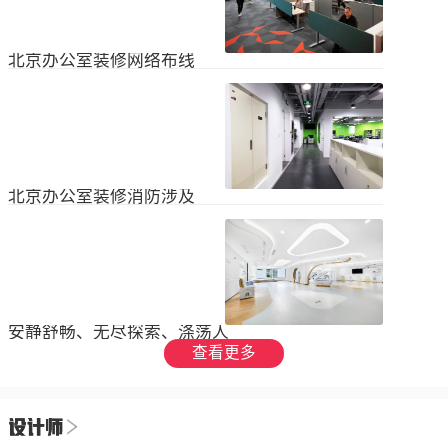
设装饰和环境调节四个方面入手，详
局中引入了开放式空间，打破了传统
2023
-
09
-
26
细介绍了每个方面的要点和实施方
的隔间，增加了员工之间的交流与合
法。1、空间布局中汇广场办公室装修
作。同时，还可...
空间布局是创造舒适工作环境的基
北京办公室装修网络布线
础，必须考虑员工的工作流程和沟通
需求。合理划分办公区域、会议室和
现代公司很少使用电脑，所以在北京
休息区，充分利用空间，提供足够的
办公室装修设计中，应考虑布线、通
工作区域和舒适的交流空间。其次，
信、网络，结合后期使用，根据实用
要注意办公区域的人员密度和布局合
2023
-
07
-
12
性进行布局。1.办公网络布局的可靠
理性，避免拥挤和来往人员的干扰。
性。办公室装修布线系统使用的产品
可以采用开放式...
必须经过国际组织认证。布线系统的
北京办公室装修消防涉及
设计、安装和测试以ANSIEIA为布线
标准，并按照中国的布线标准和测试
随着时间的推移和时代的发展，北京
标准进行。正确性办公室强弱电的布
办公室装修变得越来越现代化。由于
线方向应正确匹配，不相互骚扰。许
随着时代的进步和科技的快速发展，
多用户同时使用计算机电源、电话和
2023
-
07
-
12
办公室装修也必须与时俱进。除了独
网络电缆，这更方便未来的操作和护
特的个性化设计外，还应满足工作和
理。2....
生活的需要。同时，安全始终是我们
安静舒畅、无尽探索、涤荡人
的首要任务，不容忽视或轻视。以下
心
查看更多
小系列总结了办公室装修的一些注意
我们充分理解业主数十年如一日对医
事项。我希望它能帮助你！消防安全
疗产业的不懈追求，出于对康复医疗
由于安全是首要任务，我们应该考虑
事业的致敬，办公楼设计运用纯粹干
办公室装修的消防要求和行为准则。
2023
-
06
-
24
净的白色，配合理性的办公室灯光氛
这是所有预防措施中最重要的事情。
围，打造一个安静舒畅、无尽探索、
1.电路电路与公...