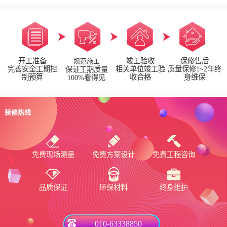
开工准备
竣工验收
保修售后
规范施工
完善安全工期控
相关单位竣工验
质量保修1~2年终
保证工期质量
制预算
收合格
身维保
100%看得见
装修热线
免费现场测量
免费方案设计
免费工程咨询
品质保证
环保材料
终身维护
010-63338850