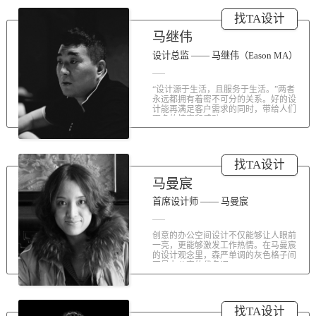
涤荡人心的北京办公室装修空间上的
找TA设计
划分和布局，为好博未来发展提供切
实合理的空间架构，由此正式开启医
马继伟
疗的3.0办公时代。流畅的线条、纯净
的色彩、温和的材质三大元素第一时
设计总监 —— 马继伟（Eason MA）
间为来者解读好博的文化内在。前厅
去繁就简、视野开阔，真正做到与景
“设计源于生活，且服务于生活。”两者
交融。自然的...
永远都拥有着密不可分的关系。好的设
计能再满足客户需求的同时，带给人们
更多的惊喜和感动...
找TA设计
马曼宸
首席设计师 —— 马曼宸
创意的办公空间设计不仅能够让人眼前
一亮，更能够激发工作热情。在马曼宸
的设计观念里，森严单调的灰色格子间
不是办公室的代名词...
找TA设计