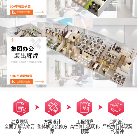
勘察现场
方案设计
工程预算
合同签订
全面了解装修要
整体解决装修方
高性价比透明化
严格执行体现契
求
案
预算
约精神