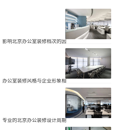
影响北京办公室装修档次的因
素
在北京办公室装修的空间利用上，一
定要紧凑合理。北京办公室装修时合
理地分配一些空间利用，使整个北京
2024
-
04
-
06
办公室装修格局显得紧凑。那么，哪
些因素影响北京办公室装修档次？1.
设计水平设计师专门设计了北京办公
办公室装修风格与企业形象相
室装修，从普通的办公环境变成了超
匹配
乎想象的优质办公空间。找专业设计
为什么北京办公室装修设计的话题容
师当然可以根据北京办公室装修的面
易引起很多朋友的关注？不是因为人
积、发展趋势和客户需求呈现不同的
们多么喜欢室内设计的内容，而是近
视觉效果。2.装饰材料影响北京办公
2024
-
04
-
06
年来越来越多的国内企业知道高级创
室装修等级效果的直接因素是装修材
新的室内装饰风格，因此可以展示企
料。选择北京...
业的实力和风格，但只有少数企业拥
专业的北京办公装修设计周期
有相关经验。大部分企业在几年内重
新开展北京办公室装修设计工作。已