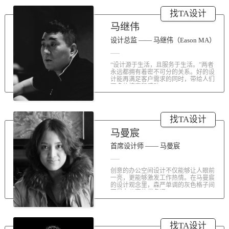
涤荡人心的北京办公室装修空间上的
找TA设计
划分和布局，为好博未来发展提供切
实合理的空间架构，由此正式开启医
马继伟
疗的3.0办公时代。流畅的线条、纯净
的色彩、温和的材质三大元素第一时
设计总监 —— 马继伟（Eason MA）
间为来者解读好博的文化内在。前厅
去繁就简、视野开阔，真正做到与景
“设计源于生活，且服务于生活。”两者
交融。自然的...
永远都拥有着密不可分的关系。好的设
计能再满足客户需求的同时，带给人们
更多的惊喜和感动...
找TA设计
马曼宸
首席设计师 —— 马曼宸
创意的办公空间设计不仅能够让人眼前
一亮，更能够激发工作热情。在马曼宸
的设计观念里，森严单调的灰色格子间
不是办公室的代名词...
找TA设计