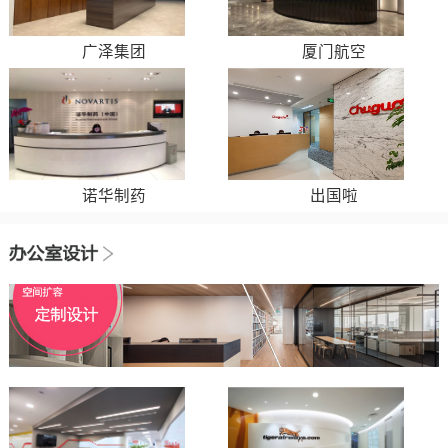
广泽集团
厦门航空
诺华制药
出国啦