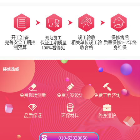
开工准备
竣工验收
保修售后
规范施工
完善安全工期控
相关单位竣工验
质量保修1~2年终
保证工期质量
制预算
收合格
身维保
100%看得见
装修热线
免费现场测量
免费方案设计
免费工程咨询
品质保证
环保材料
终身维护
010-63338850