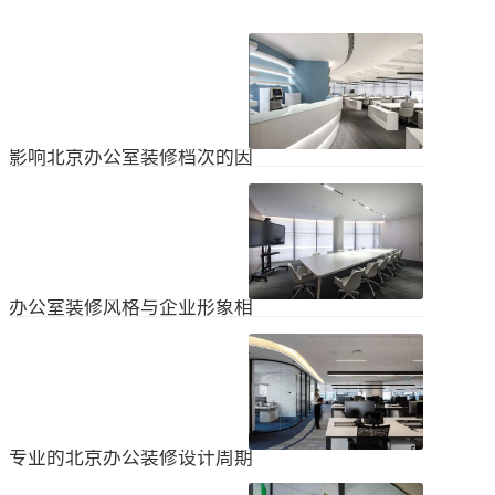
影响北京办公室装修档次的因
素
在北京办公室装修的空间利用上，一
定要紧凑合理。北京办公室装修时合
理地分配一些空间利用，使整个北京
2024
-
04
-
06
办公室装修格局显得紧凑。那么，哪
些因素影响北京办公室装修档次？1.
设计水平设计师专门设计了北京办公
办公室装修风格与企业形象相
室装修，从普通的办公环境变成了超
匹配
乎想象的优质办公空间。找专业设计
为什么北京办公室装修设计的话题容
师当然可以根据北京办公室装修的面
易引起很多朋友的关注？不是因为人
积、发展趋势和客户需求呈现不同的
们多么喜欢室内设计的内容，而是近
视觉效果。2.装饰材料影响北京办公
2024
-
04
-
06
年来越来越多的国内企业知道高级创
室装修等级效果的直接因素是装修材
新的室内装饰风格，因此可以展示企
料。选择北京...
业的实力和风格，但只有少数企业拥
专业的北京办公装修设计周期
有相关经验。大部分企业在几年内重
新开展北京办公室装修设计工作。已