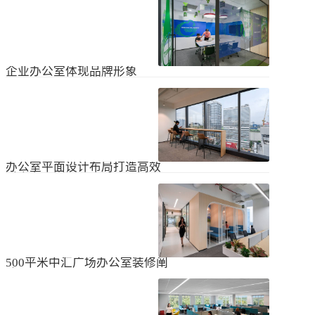
无论是个人居住的房子，还是企业使
经不知道有什么注意事项。如果想知
用的办公室，完成装修工作都需要一
道更具体的情况，可以通过以下方式
些时间。这是大家都知道的，但对企
进行1、风格与企业形象不能有太大的
2024
-
04
-
06
业来说，施工时间过长会产生很多问
不同。如果不知道现在的北京办公室
题，还会影响发展情况。北京办公室
装修设计风格，...
装修大概设计周期是多久？目前北京
企业办公室体现品牌形象
办公室装修公司很多，随便选择一家
公司就能安心合作吗？因为好奇的问
提升企业办公室装修品牌形象是一个
题很多，所以朋友们不仅感到模糊，
重要的战略举措，可以帮助公司吸引
还想尽快找到专业可靠的公司合作。
客户、员工和合作伙伴，传递企业文
会有更多的介绍。1、不同公司的施工
2023
-
09
-
26
化和价值观。以下是一些方法，可以
效率不同如上所述，北京办公室装修
帮助提升企业办公室装修的品牌形
公司越来越多，...
象：明确定义品牌标识和价值观在开
办公室平面设计布局打造高效
始装修前，确保你清楚地定义了企业
时尚办公空间
的品牌标识和价值观。品牌标识包括
北京办公室装修的创新对提高工作效
公司的使命、愿景和核心价值观，这
率、营造时尚氛围和创建舒适办公环
些要素应该在装修中得以体现。独特
境起着重要作用。本文将从四个方面
性办公室装修应该在设计上具有独特
2023
-
09
-
26
详细阐述如何进行办公室平面图设计
性，以突出公司的个性和特点。可以
布局的突破创新，并帮助打造理想的
考虑采用独特的设计...
办公空间。1、创新灵活的空间设计在
500平米中汇广场办公室装修阐
办公室平面图的设计布局中，创新灵
述
活的空间设计是关键。传统的办公室
500平米东城区中汇广场办公室装修阐
以分隔间隔为主，导致员工的沟通与
述：主要从空间布局、照明设计、陈
协作能力受限。现代的办公室设计布