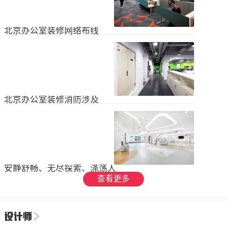
设装饰和环境调节四个方面入手，详
局中引入了开放式空间，打破了传统
2023
-
09
-
26
细介绍了每个方面的要点和实施方
的隔间，增加了员工之间的交流与合
法。1、空间布局中汇广场办公室装修
作。同时，还可...
空间布局是创造舒适工作环境的基
北京办公室装修网络布线
础，必须考虑员工的工作流程和沟通
需求。合理划分办公区域、会议室和
现代公司很少使用电脑，所以在北京
休息区，充分利用空间，提供足够的
办公室装修设计中，应考虑布线、通
工作区域和舒适的交流空间。其次，
信、网络，结合后期使用，根据实用
要注意办公区域的人员密度和布局合
2023
-
07
-
12
性进行布局。1.办公网络布局的可靠
理性，避免拥挤和来往人员的干扰。
性。办公室装修布线系统使用的产品
可以采用开放式...
必须经过国际组织认证。布线系统的
北京办公室装修消防涉及
设计、安装和测试以ANSIEIA为布线
标准，并按照中国的布线标准和测试
随着时间的推移和时代的发展，北京
标准进行。正确性办公室强弱电的布
办公室装修变得越来越现代化。由于
线方向应正确匹配，不相互骚扰。许
随着时代的进步和科技的快速发展，
多用户同时使用计算机电源、电话和
2023
-
07
-
12
办公室装修也必须与时俱进。除了独
网络电缆，这更方便未来的操作和护
特的个性化设计外，还应满足工作和
理。2....
生活的需要。同时，安全始终是我们
安静舒畅、无尽探索、涤荡人
的首要任务，不容忽视或轻视。以下
心
查看更多
小系列总结了办公室装修的一些注意
我们充分理解业主数十年如一日对医
事项。我希望它能帮助你！消防安全
疗产业的不懈追求，出于对康复医疗
由于安全是首要任务，我们应该考虑
事业的致敬，办公楼设计运用纯粹干
办公室装修的消防要求和行为准则。
2023
-
06
-
24
净的白色，配合理性的办公室灯光氛
这是所有预防措施中最重要的事情。
围，打造一个安静舒畅、无尽探索、
1.电路电路与公...