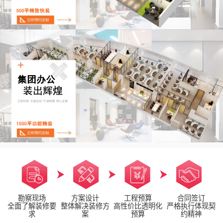
勘察现场
方案设计
工程预算
合同签订
全面了解装修要
整体解决装修方
高性价比透明化
严格执行体现契
求
案
预算
约精神