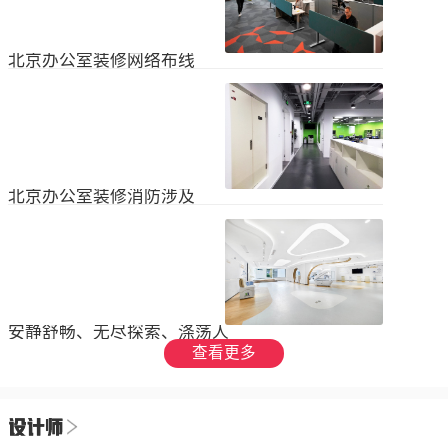
设装饰和环境调节四个方面入手，详
局中引入了开放式空间，打破了传统
2023
-
09
-
26
细介绍了每个方面的要点和实施方
的隔间，增加了员工之间的交流与合
法。1、空间布局中汇广场办公室装修
作。同时，还可...
空间布局是创造舒适工作环境的基
北京办公室装修网络布线
础，必须考虑员工的工作流程和沟通
需求。合理划分办公区域、会议室和
现代公司很少使用电脑，所以在北京
休息区，充分利用空间，提供足够的
办公室装修设计中，应考虑布线、通
工作区域和舒适的交流空间。其次，
信、网络，结合后期使用，根据实用
要注意办公区域的人员密度和布局合
2023
-
07
-
12
性进行布局。1.办公网络布局的可靠
理性，避免拥挤和来往人员的干扰。
性。办公室装修布线系统使用的产品
可以采用开放式...
必须经过国际组织认证。布线系统的
北京办公室装修消防涉及
设计、安装和测试以ANSIEIA为布线
标准，并按照中国的布线标准和测试
随着时间的推移和时代的发展，北京
标准进行。正确性办公室强弱电的布
办公室装修变得越来越现代化。由于
线方向应正确匹配，不相互骚扰。许
随着时代的进步和科技的快速发展，
多用户同时使用计算机电源、电话和
2023
-
07
-
12
办公室装修也必须与时俱进。除了独
网络电缆，这更方便未来的操作和护
特的个性化设计外，还应满足工作和
理。2....
生活的需要。同时，安全始终是我们
安静舒畅、无尽探索、涤荡人
的首要任务，不容忽视或轻视。以下
心
查看更多
小系列总结了办公室装修的一些注意
我们充分理解业主数十年如一日对医
事项。我希望它能帮助你！消防安全
疗产业的不懈追求，出于对康复医疗
由于安全是首要任务，我们应该考虑
事业的致敬，办公楼设计运用纯粹干
办公室装修的消防要求和行为准则。
2023
-
06
-
24
净的白色，配合理性的办公室灯光氛
这是所有预防措施中最重要的事情。
围，打造一个安静舒畅、无尽探索、
1.电路电路与公...