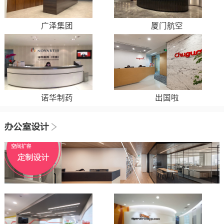
广泽集团
厦门航空
诺华制药
出国啦