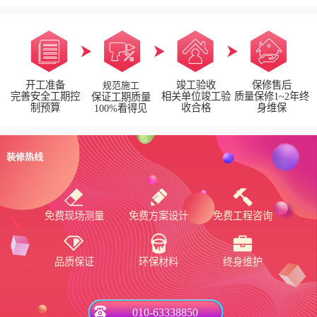
开工准备
竣工验收
保修售后
规范施工
完善安全工期控
相关单位竣工验
质量保修1~2年终
保证工期质量
制预算
收合格
身维保
100%看得见
装修热线
免费现场测量
免费方案设计
免费工程咨询
品质保证
环保材料
终身维护
010-63338850