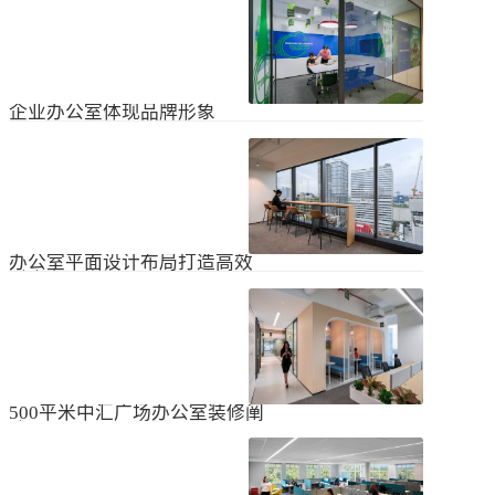
无论是个人居住的房子，还是企业使
经不知道有什么注意事项。如果想知
用的办公室，完成装修工作都需要一
道更具体的情况，可以通过以下方式
些时间。这是大家都知道的，但对企
进行1、风格与企业形象不能有太大的
2024
-
04
-
06
业来说，施工时间过长会产生很多问
不同。如果不知道现在的北京办公室
题，还会影响发展情况。北京办公室
装修设计风格，...
装修大概设计周期是多久？目前北京
企业办公室体现品牌形象
办公室装修公司很多，随便选择一家
公司就能安心合作吗？因为好奇的问
提升企业办公室装修品牌形象是一个
题很多，所以朋友们不仅感到模糊，
重要的战略举措，可以帮助公司吸引
还想尽快找到专业可靠的公司合作。
客户、员工和合作伙伴，传递企业文
会有更多的介绍。1、不同公司的施工
2023
-
09
-
26
化和价值观。以下是一些方法，可以
效率不同如上所述，北京办公室装修
帮助提升企业办公室装修的品牌形
公司越来越多，...
象：明确定义品牌标识和价值观在开
办公室平面设计布局打造高效
始装修前，确保你清楚地定义了企业
时尚办公空间
的品牌标识和价值观。品牌标识包括
北京办公室装修的创新对提高工作效
公司的使命、愿景和核心价值观，这
率、营造时尚氛围和创建舒适办公环
些要素应该在装修中得以体现。独特
境起着重要作用。本文将从四个方面
性办公室装修应该在设计上具有独特
2023
-
09
-
26
详细阐述如何进行办公室平面图设计
性，以突出公司的个性和特点。可以
布局的突破创新，并帮助打造理想的
考虑采用独特的设计...
办公空间。1、创新灵活的空间设计在
500平米中汇广场办公室装修阐
办公室平面图的设计布局中，创新灵
述
活的空间设计是关键。传统的办公室
500平米东城区中汇广场办公室装修阐
以分隔间隔为主，导致员工的沟通与
述：主要从空间布局、照明设计、陈
协作能力受限。现代的办公室设计布