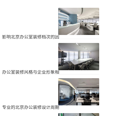
影响北京办公室装修档次的因
素
在北京办公室装修的空间利用上，一
定要紧凑合理。北京办公室装修时合
理地分配一些空间利用，使整个北京
2024
-
04
-
06
办公室装修格局显得紧凑。那么，哪
些因素影响北京办公室装修档次？1.
设计水平设计师专门设计了北京办公
办公室装修风格与企业形象相
室装修，从普通的办公环境变成了超
匹配
乎想象的优质办公空间。找专业设计
为什么北京办公室装修设计的话题容
师当然可以根据北京办公室装修的面
易引起很多朋友的关注？不是因为人
积、发展趋势和客户需求呈现不同的
们多么喜欢室内设计的内容，而是近
视觉效果。2.装饰材料影响北京办公
2024
-
04
-
06
年来越来越多的国内企业知道高级创
室装修等级效果的直接因素是装修材
新的室内装饰风格，因此可以展示企
料。选择北京...
业的实力和风格，但只有少数企业拥
专业的北京办公装修设计周期
有相关经验。大部分企业在几年内重
新开展北京办公室装修设计工作。已