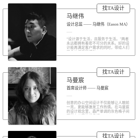
涤荡人心的北京办公室装修空间上的
找TA设计
划分和布局，为好博未来发展提供切
实合理的空间架构，由此正式开启医
马继伟
疗的3.0办公时代。流畅的线条、纯净
的色彩、温和的材质三大元素第一时
设计总监 —— 马继伟（Eason MA）
间为来者解读好博的文化内在。前厅
去繁就简、视野开阔，真正做到与景
“设计源于生活，且服务于生活。”两者
交融。自然的...
永远都拥有着密不可分的关系。好的设
计能再满足客户需求的同时，带给人们
更多的惊喜和感动...
找TA设计
马曼宸
首席设计师 —— 马曼宸
创意的办公空间设计不仅能够让人眼前
一亮，更能够激发工作热情。在马曼宸
的设计观念里，森严单调的灰色格子间
不是办公室的代名词...
找TA设计