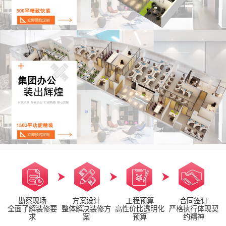
勘察现场
方案设计
工程预算
合同签订
全面了解装修要
整体解决装修方
高性价比透明化
严格执行体现契
求
案
预算
约精神