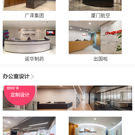
广泽集团
厦门航空
诺华制药
出国啦