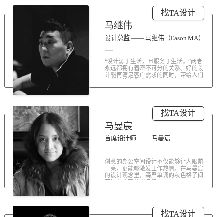
涤荡人心的北京办公室装修空间上的
找TA设计
划分和布局，为好博未来发展提供切
实合理的空间架构，由此正式开启医
马继伟
疗的3.0办公时代。流畅的线条、纯净
的色彩、温和的材质三大元素第一时
设计总监 —— 马继伟（Eason MA）
间为来者解读好博的文化内在。前厅
去繁就简、视野开阔，真正做到与景
“设计源于生活，且服务于生活。”两者
交融。自然的...
永远都拥有着密不可分的关系。好的设
计能再满足客户需求的同时，带给人们
更多的惊喜和感动...
找TA设计
马曼宸
首席设计师 —— 马曼宸
创意的办公空间设计不仅能够让人眼前
一亮，更能够激发工作热情。在马曼宸
的设计观念里，森严单调的灰色格子间
不是办公室的代名词...
找TA设计