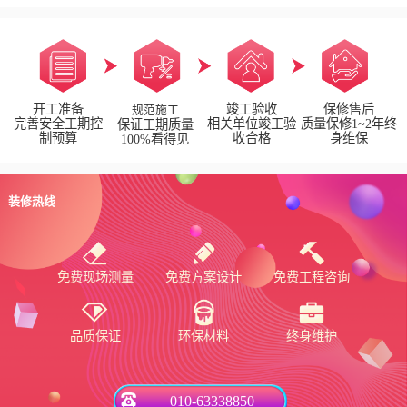
开工准备
竣工验收
保修售后
规范施工
完善安全工期控
相关单位竣工验
质量保修1~2年终
保证工期质量
制预算
收合格
身维保
100%看得见
装修热线
免费现场测量
免费方案设计
免费工程咨询
品质保证
环保材料
终身维护
010-63338850