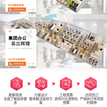
勘察现场
方案设计
工程预算
合同签订
全面了解装修要
整体解决装修方
高性价比透明化
严格执行体现契
求
案
预算
约精神