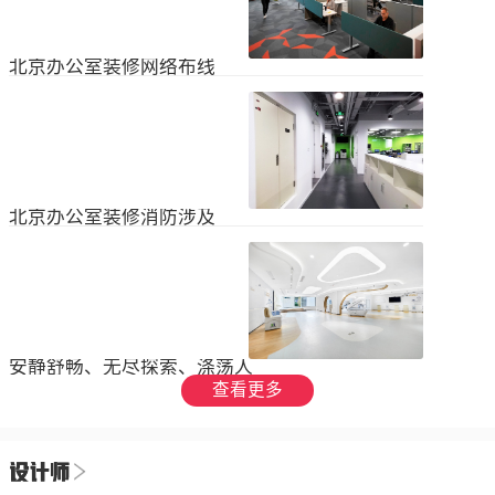
设装饰和环境调节四个方面入手，详
局中引入了开放式空间，打破了传统
2023
-
09
-
26
细介绍了每个方面的要点和实施方
的隔间，增加了员工之间的交流与合
法。1、空间布局中汇广场办公室装修
作。同时，还可...
空间布局是创造舒适工作环境的基
北京办公室装修网络布线
础，必须考虑员工的工作流程和沟通
需求。合理划分办公区域、会议室和
现代公司很少使用电脑，所以在北京
休息区，充分利用空间，提供足够的
办公室装修设计中，应考虑布线、通
工作区域和舒适的交流空间。其次，
信、网络，结合后期使用，根据实用
要注意办公区域的人员密度和布局合
2023
-
07
-
12
性进行布局。1.办公网络布局的可靠
理性，避免拥挤和来往人员的干扰。
性。办公室装修布线系统使用的产品
可以采用开放式...
必须经过国际组织认证。布线系统的
北京办公室装修消防涉及
设计、安装和测试以ANSIEIA为布线
标准，并按照中国的布线标准和测试
随着时间的推移和时代的发展，北京
标准进行。正确性办公室强弱电的布
办公室装修变得越来越现代化。由于
线方向应正确匹配，不相互骚扰。许
随着时代的进步和科技的快速发展，
多用户同时使用计算机电源、电话和
2023
-
07
-
12
办公室装修也必须与时俱进。除了独
网络电缆，这更方便未来的操作和护
特的个性化设计外，还应满足工作和
理。2....
生活的需要。同时，安全始终是我们
安静舒畅、无尽探索、涤荡人
的首要任务，不容忽视或轻视。以下
心
查看更多
小系列总结了办公室装修的一些注意
我们充分理解业主数十年如一日对医
事项。我希望它能帮助你！消防安全
疗产业的不懈追求，出于对康复医疗
由于安全是首要任务，我们应该考虑
事业的致敬，办公楼设计运用纯粹干
办公室装修的消防要求和行为准则。
2023
-
06
-
24
净的白色，配合理性的办公室灯光氛
这是所有预防措施中最重要的事情。
围，打造一个安静舒畅、无尽探索、
1.电路电路与公...