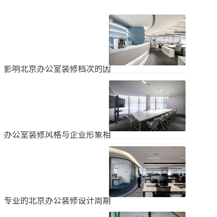
影响北京办公室装修档次的因
素
在北京办公室装修的空间利用上，一
定要紧凑合理。北京办公室装修时合
理地分配一些空间利用，使整个北京
2024
-
04
-
06
办公室装修格局显得紧凑。那么，哪
些因素影响北京办公室装修档次？1.
设计水平设计师专门设计了北京办公
办公室装修风格与企业形象相
室装修，从普通的办公环境变成了超
匹配
乎想象的优质办公空间。找专业设计
为什么北京办公室装修设计的话题容
师当然可以根据北京办公室装修的面
易引起很多朋友的关注？不是因为人
积、发展趋势和客户需求呈现不同的
们多么喜欢室内设计的内容，而是近
视觉效果。2.装饰材料影响北京办公
2024
-
04
-
06
年来越来越多的国内企业知道高级创
室装修等级效果的直接因素是装修材
新的室内装饰风格，因此可以展示企
料。选择北京...
业的实力和风格，但只有少数企业拥
专业的北京办公装修设计周期
有相关经验。大部分企业在几年内重
新开展北京办公室装修设计工作。已