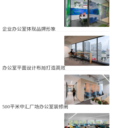
无论是个人居住的房子，还是企业使
经不知道有什么注意事项。如果想知
用的办公室，完成装修工作都需要一
道更具体的情况，可以通过以下方式
些时间。这是大家都知道的，但对企
进行1、风格与企业形象不能有太大的
2024
-
04
-
06
业来说，施工时间过长会产生很多问
不同。如果不知道现在的北京办公室
题，还会影响发展情况。北京办公室
装修设计风格，...
装修大概设计周期是多久？目前北京
企业办公室体现品牌形象
办公室装修公司很多，随便选择一家
公司就能安心合作吗？因为好奇的问
提升企业办公室装修品牌形象是一个
题很多，所以朋友们不仅感到模糊，
重要的战略举措，可以帮助公司吸引
还想尽快找到专业可靠的公司合作。
客户、员工和合作伙伴，传递企业文
会有更多的介绍。1、不同公司的施工
2023
-
09
-
26
化和价值观。以下是一些方法，可以
效率不同如上所述，北京办公室装修
帮助提升企业办公室装修的品牌形
公司越来越多，...
象：明确定义品牌标识和价值观在开
办公室平面设计布局打造高效
始装修前，确保你清楚地定义了企业
时尚办公空间
的品牌标识和价值观。品牌标识包括
北京办公室装修的创新对提高工作效
公司的使命、愿景和核心价值观，这
率、营造时尚氛围和创建舒适办公环
些要素应该在装修中得以体现。独特
境起着重要作用。本文将从四个方面
性办公室装修应该在设计上具有独特
2023
-
09
-
26
详细阐述如何进行办公室平面图设计
性，以突出公司的个性和特点。可以
布局的突破创新，并帮助打造理想的
考虑采用独特的设计...
办公空间。1、创新灵活的空间设计在
500平米中汇广场办公室装修阐
办公室平面图的设计布局中，创新灵
述
活的空间设计是关键。传统的办公室
500平米东城区中汇广场办公室装修阐
以分隔间隔为主，导致员工的沟通与
述：主要从空间布局、照明设计、陈
协作能力受限。现代的办公室设计布