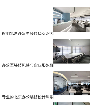
影响北京办公室装修档次的因
素
在北京办公室装修的空间利用上，一
定要紧凑合理。北京办公室装修时合
理地分配一些空间利用，使整个北京
2024
-
04
-
06
办公室装修格局显得紧凑。那么，哪
些因素影响北京办公室装修档次？1.
设计水平设计师专门设计了北京办公
办公室装修风格与企业形象相
室装修，从普通的办公环境变成了超
匹配
乎想象的优质办公空间。找专业设计
为什么北京办公室装修设计的话题容
师当然可以根据北京办公室装修的面
易引起很多朋友的关注？不是因为人
积、发展趋势和客户需求呈现不同的
们多么喜欢室内设计的内容，而是近
视觉效果。2.装饰材料影响北京办公
2024
-
04
-
06
年来越来越多的国内企业知道高级创
室装修等级效果的直接因素是装修材
新的室内装饰风格，因此可以展示企
料。选择北京...
业的实力和风格，但只有少数企业拥
专业的北京办公装修设计周期
有相关经验。大部分企业在几年内重
新开展北京办公室装修设计工作。已