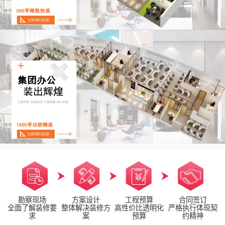
勘察现场
方案设计
工程预算
合同签订
全面了解装修要
整体解决装修方
高性价比透明化
严格执行体现契
求
案
预算
约精神