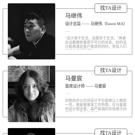
涤荡人心的北京办公室装修空间上的
找TA设计
划分和布局，为好博未来发展提供切
实合理的空间架构，由此正式开启医
马继伟
疗的3.0办公时代。流畅的线条、纯净
的色彩、温和的材质三大元素第一时
设计总监 —— 马继伟（Eason MA）
间为来者解读好博的文化内在。前厅
去繁就简、视野开阔，真正做到与景
“设计源于生活，且服务于生活。”两者
交融。自然的...
永远都拥有着密不可分的关系。好的设
计能再满足客户需求的同时，带给人们
更多的惊喜和感动...
找TA设计
马曼宸
首席设计师 —— 马曼宸
创意的办公空间设计不仅能够让人眼前
一亮，更能够激发工作热情。在马曼宸
的设计观念里，森严单调的灰色格子间
不是办公室的代名词...
找TA设计