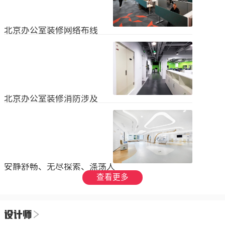
设装饰和环境调节四个方面入手，详
局中引入了开放式空间，打破了传统
2023
-
09
-
26
细介绍了每个方面的要点和实施方
的隔间，增加了员工之间的交流与合
法。1、空间布局中汇广场办公室装修
作。同时，还可...
空间布局是创造舒适工作环境的基
北京办公室装修网络布线
础，必须考虑员工的工作流程和沟通
需求。合理划分办公区域、会议室和
现代公司很少使用电脑，所以在北京
休息区，充分利用空间，提供足够的
办公室装修设计中，应考虑布线、通
工作区域和舒适的交流空间。其次，
信、网络，结合后期使用，根据实用
要注意办公区域的人员密度和布局合
2023
-
07
-
12
性进行布局。1.办公网络布局的可靠
理性，避免拥挤和来往人员的干扰。
性。办公室装修布线系统使用的产品
可以采用开放式...
必须经过国际组织认证。布线系统的
北京办公室装修消防涉及
设计、安装和测试以ANSIEIA为布线
标准，并按照中国的布线标准和测试
随着时间的推移和时代的发展，北京
标准进行。正确性办公室强弱电的布
办公室装修变得越来越现代化。由于
线方向应正确匹配，不相互骚扰。许
随着时代的进步和科技的快速发展，
多用户同时使用计算机电源、电话和
2023
-
07
-
12
办公室装修也必须与时俱进。除了独
网络电缆，这更方便未来的操作和护
特的个性化设计外，还应满足工作和
理。2....
生活的需要。同时，安全始终是我们
安静舒畅、无尽探索、涤荡人
的首要任务，不容忽视或轻视。以下
心
查看更多
小系列总结了办公室装修的一些注意
我们充分理解业主数十年如一日对医
事项。我希望它能帮助你！消防安全
疗产业的不懈追求，出于对康复医疗
由于安全是首要任务，我们应该考虑
事业的致敬，办公楼设计运用纯粹干
办公室装修的消防要求和行为准则。
2023
-
06
-
24
净的白色，配合理性的办公室灯光氛
这是所有预防措施中最重要的事情。
围，打造一个安静舒畅、无尽探索、
1.电路电路与公...