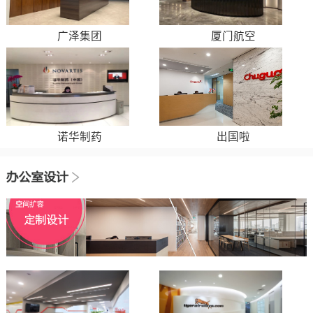
广泽集团
厦门航空
诺华制药
出国啦