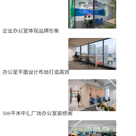
无论是个人居住的房子，还是企业使
经不知道有什么注意事项。如果想知
用的办公室，完成装修工作都需要一
道更具体的情况，可以通过以下方式
些时间。这是大家都知道的，但对企
进行1、风格与企业形象不能有太大的
2024
-
04
-
06
业来说，施工时间过长会产生很多问
不同。如果不知道现在的北京办公室
题，还会影响发展情况。北京办公室
装修设计风格，...
装修大概设计周期是多久？目前北京
企业办公室体现品牌形象
办公室装修公司很多，随便选择一家
公司就能安心合作吗？因为好奇的问
提升企业办公室装修品牌形象是一个
题很多，所以朋友们不仅感到模糊，
重要的战略举措，可以帮助公司吸引
还想尽快找到专业可靠的公司合作。
客户、员工和合作伙伴，传递企业文
会有更多的介绍。1、不同公司的施工
2023
-
09
-
26
化和价值观。以下是一些方法，可以
效率不同如上所述，北京办公室装修
帮助提升企业办公室装修的品牌形
公司越来越多，...
象：明确定义品牌标识和价值观在开
办公室平面设计布局打造高效
始装修前，确保你清楚地定义了企业
时尚办公空间
的品牌标识和价值观。品牌标识包括
北京办公室装修的创新对提高工作效
公司的使命、愿景和核心价值观，这
率、营造时尚氛围和创建舒适办公环
些要素应该在装修中得以体现。独特
境起着重要作用。本文将从四个方面
性办公室装修应该在设计上具有独特
2023
-
09
-
26
详细阐述如何进行办公室平面图设计
性，以突出公司的个性和特点。可以
布局的突破创新，并帮助打造理想的
考虑采用独特的设计...
办公空间。1、创新灵活的空间设计在
500平米中汇广场办公室装修阐
办公室平面图的设计布局中，创新灵
述
活的空间设计是关键。传统的办公室
500平米东城区中汇广场办公室装修阐
以分隔间隔为主，导致员工的沟通与
述：主要从空间布局、照明设计、陈
协作能力受限。现代的办公室设计布