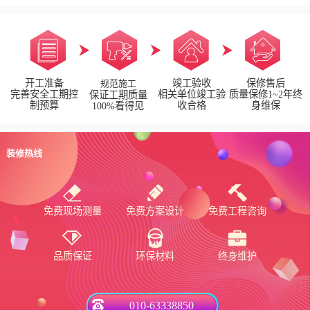
开工准备
竣工验收
保修售后
规范施工
完善安全工期控
相关单位竣工验
质量保修1~2年终
保证工期质量
制预算
收合格
身维保
100%看得见
装修热线
免费现场测量
免费方案设计
免费工程咨询
品质保证
环保材料
终身维护
010-63338850