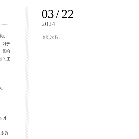
03
/
22
2024
慢淡
浏览次数:
，对于
，影响
所关注
案。
的时
很多的