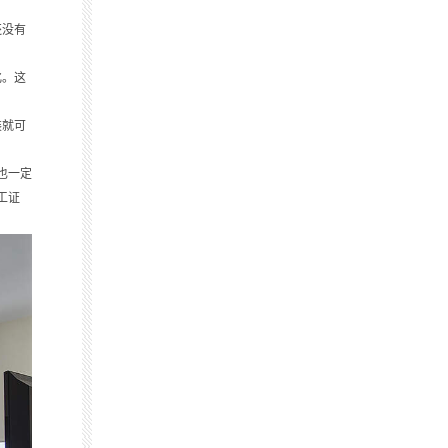
还没有
化。这
装就可
也一定
工证