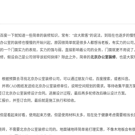
百度一下就知道一些简单的装修知识，常有：“店大欺客”的说法，到现在也逐步的慢
办公室的装修也慢慢的开始兴起，原因很简单就是很多人都想当老板，有实力的公司
的一个门面实力的表现，实力的强与弱，直接影响着公司的业务，门面就更不用说了
修，假设自己是公司领导该如何抉择？除此之外，简单的
北京办公室装修
，也是大家
，根据预算去寻找北京办公室装修公司，可以通过朋友介绍，百度搜索，或者抖音。
，并将CAD图纸发送给北京办公室装修单位，说明空间规划的需求。等待收集平面方
签订北京办公室装修设计合同。进展设计过程，最后再多轮修改后确认设计方案。
工报价，并签订合同，最后就是施工执行和验收。
但是看起来好看，使用起来方便。但是使用材料太多，现在处于健康考虑需要相当长
瓷砖，不需要北京办公室装修公司的。地面铺地砖简单易打理实惠，不像木地板会有