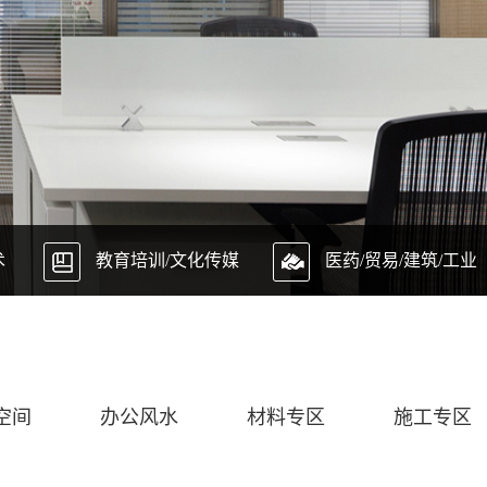
术
教育培训/文化传媒
医药/贸易/建筑/工业
空间
办公风水
材料专区
施工专区