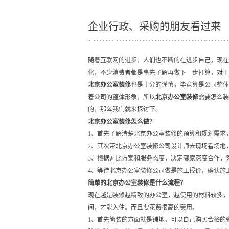
企业行政、采购的朋友看过来
随着互联网的进步，人们也不断的在进步自己，现在
化，不少消费者都是事先了解再做下一步打算，对于
北京办公室装修
也是十分的谨慎，毕竟算是公司整体
着公司的整体形象，所以
北京办公室装修
需要怎么装
的，那么我们就来探讨下。
北京办公室装修
怎么做？
1
、首先了解清楚北京办公室装修的预算和规划需求
2
、其次带北京办公室装修公司设计师去现场看场地
3
、根据对比方案和服务态度，决定哪家深度合作，
4
、等待北京办公室装修公司做是施工报价，确认施
简单的
北京办公室装修
是什么流程？
现在越是装修越精致的办公室，越使用的材料较多，
间，才能入住。而且要花费很高的费用。
1
、首先简装的方面就是铺地，可以自己购买合格的