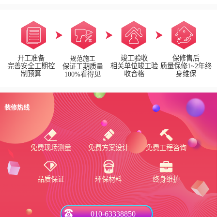
开工准备
竣工验收
保修售后
规范施工
完善安全工期控
相关单位竣工验
质量保修1~2年终
保证工期质量
制预算
收合格
身维保
100%看得见
装修热线
免费现场测量
免费方案设计
免费工程咨询
品质保证
环保材料
终身维护
010-63338850