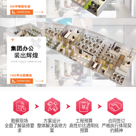
勘察现场
方案设计
工程预算
合同签订
全面了解装修要
整体解决装修方
高性价比透明化
严格执行体现契
求
案
预算
约精神