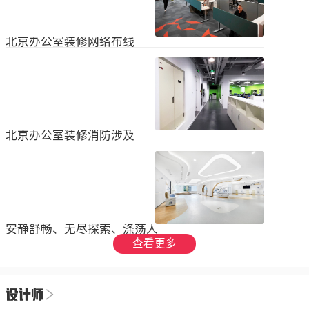
设装饰和环境调节四个方面入手，详
局中引入了开放式空间，打破了传统
2023
-
09
-
26
细介绍了每个方面的要点和实施方
的隔间，增加了员工之间的交流与合
法。1、空间布局中汇广场办公室装修
作。同时，还可...
空间布局是创造舒适工作环境的基
北京办公室装修网络布线
础，必须考虑员工的工作流程和沟通
需求。合理划分办公区域、会议室和
现代公司很少使用电脑，所以在北京
休息区，充分利用空间，提供足够的
办公室装修设计中，应考虑布线、通
工作区域和舒适的交流空间。其次，
信、网络，结合后期使用，根据实用
要注意办公区域的人员密度和布局合
2023
-
07
-
12
性进行布局。1.办公网络布局的可靠
理性，避免拥挤和来往人员的干扰。
性。办公室装修布线系统使用的产品
可以采用开放式...
必须经过国际组织认证。布线系统的
北京办公室装修消防涉及
设计、安装和测试以ANSIEIA为布线
标准，并按照中国的布线标准和测试
随着时间的推移和时代的发展，北京
标准进行。正确性办公室强弱电的布
办公室装修变得越来越现代化。由于
线方向应正确匹配，不相互骚扰。许
随着时代的进步和科技的快速发展，
多用户同时使用计算机电源、电话和
2023
-
07
-
12
办公室装修也必须与时俱进。除了独
网络电缆，这更方便未来的操作和护
特的个性化设计外，还应满足工作和
理。2....
生活的需要。同时，安全始终是我们
安静舒畅、无尽探索、涤荡人
的首要任务，不容忽视或轻视。以下
心
查看更多
小系列总结了办公室装修的一些注意
我们充分理解业主数十年如一日对医
事项。我希望它能帮助你！消防安全
疗产业的不懈追求，出于对康复医疗
由于安全是首要任务，我们应该考虑
事业的致敬，办公楼设计运用纯粹干
办公室装修的消防要求和行为准则。
2023
-
06
-
24
净的白色，配合理性的办公室灯光氛
这是所有预防措施中最重要的事情。
围，打造一个安静舒畅、无尽探索、
1.电路电路与公...