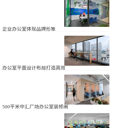
无论是个人居住的房子，还是企业使
经不知道有什么注意事项。如果想知
用的办公室，完成装修工作都需要一
道更具体的情况，可以通过以下方式
些时间。这是大家都知道的，但对企
进行1、风格与企业形象不能有太大的
2024
-
04
-
06
业来说，施工时间过长会产生很多问
不同。如果不知道现在的北京办公室
题，还会影响发展情况。北京办公室
装修设计风格，...
装修大概设计周期是多久？目前北京
企业办公室体现品牌形象
办公室装修公司很多，随便选择一家
公司就能安心合作吗？因为好奇的问
提升企业办公室装修品牌形象是一个
题很多，所以朋友们不仅感到模糊，
重要的战略举措，可以帮助公司吸引
还想尽快找到专业可靠的公司合作。
客户、员工和合作伙伴，传递企业文
会有更多的介绍。1、不同公司的施工
2023
-
09
-
26
化和价值观。以下是一些方法，可以
效率不同如上所述，北京办公室装修
帮助提升企业办公室装修的品牌形
公司越来越多，...
象：明确定义品牌标识和价值观在开
办公室平面设计布局打造高效
始装修前，确保你清楚地定义了企业
时尚办公空间
的品牌标识和价值观。品牌标识包括
北京办公室装修的创新对提高工作效
公司的使命、愿景和核心价值观，这
率、营造时尚氛围和创建舒适办公环
些要素应该在装修中得以体现。独特
境起着重要作用。本文将从四个方面
性办公室装修应该在设计上具有独特
2023
-
09
-
26
详细阐述如何进行办公室平面图设计
性，以突出公司的个性和特点。可以
布局的突破创新，并帮助打造理想的
考虑采用独特的设计...
办公空间。1、创新灵活的空间设计在
500平米中汇广场办公室装修阐
办公室平面图的设计布局中，创新灵
述
活的空间设计是关键。传统的办公室
500平米东城区中汇广场办公室装修阐
以分隔间隔为主，导致员工的沟通与
述：主要从空间布局、照明设计、陈
协作能力受限。现代的办公室设计布