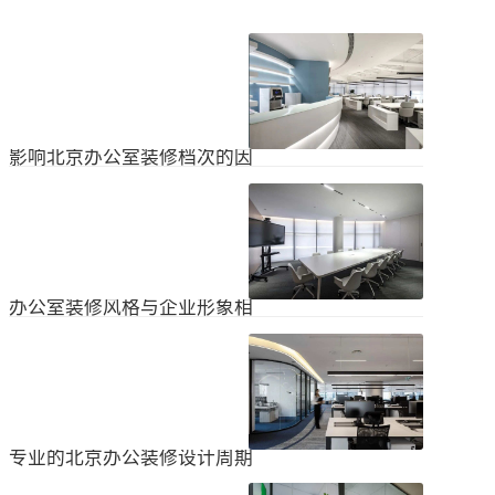
影响北京办公室装修档次的因
素
在北京办公室装修的空间利用上，一
定要紧凑合理。北京办公室装修时合
理地分配一些空间利用，使整个北京
2024
-
04
-
06
办公室装修格局显得紧凑。那么，哪
些因素影响北京办公室装修档次？1.
设计水平设计师专门设计了北京办公
办公室装修风格与企业形象相
室装修，从普通的办公环境变成了超
匹配
乎想象的优质办公空间。找专业设计
为什么北京办公室装修设计的话题容
师当然可以根据北京办公室装修的面
易引起很多朋友的关注？不是因为人
积、发展趋势和客户需求呈现不同的
们多么喜欢室内设计的内容，而是近
视觉效果。2.装饰材料影响北京办公
2024
-
04
-
06
年来越来越多的国内企业知道高级创
室装修等级效果的直接因素是装修材
新的室内装饰风格，因此可以展示企
料。选择北京...
业的实力和风格，但只有少数企业拥
专业的北京办公装修设计周期
有相关经验。大部分企业在几年内重
新开展北京办公室装修设计工作。已