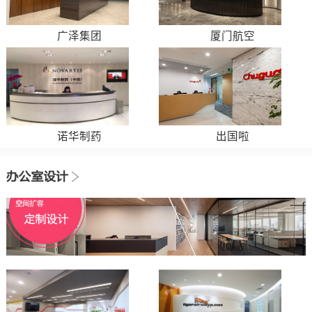
广泽集团
厦门航空
诺华制药
出国啦