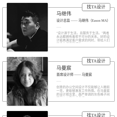
涤荡人心的北京办公室装修空间上的
找TA设计
划分和布局，为好博未来发展提供切
实合理的空间架构，由此正式开启医
马继伟
疗的3.0办公时代。流畅的线条、纯净
的色彩、温和的材质三大元素第一时
设计总监 —— 马继伟（Eason MA）
间为来者解读好博的文化内在。前厅
去繁就简、视野开阔，真正做到与景
“设计源于生活，且服务于生活。”两者
交融。自然的...
永远都拥有着密不可分的关系。好的设
计能再满足客户需求的同时，带给人们
更多的惊喜和感动...
找TA设计
马曼宸
首席设计师 —— 马曼宸
创意的办公空间设计不仅能够让人眼前
一亮，更能够激发工作热情。在马曼宸
的设计观念里，森严单调的灰色格子间
不是办公室的代名词...
找TA设计