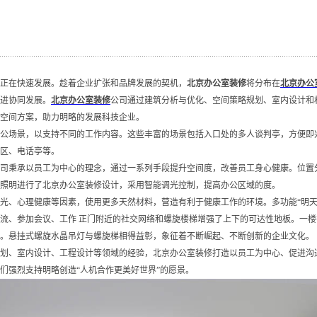
正在快速发展。趁着企业扩张和品牌发展的契机，
北京办公室装修
将分布在
北京办公
进协同发展。
北京办公室装修
公司通过建筑分析与优化、空间策略规划、室内设计和
空间方案，助力明略的发展科技企业。
公场景，以支持不同的工作内容。这些丰富的场景包括入口处的多人谈判亭，方便即
区、电话亭等。
司秉承以员工为中心的理念，通过一系列手段提升空间度，改善员工身心健康。位置
照明进行了北京办公室装修设计，采用智能调光控制，提高办公区域的度。
光、心理健康等因素，使用更多天然材料，营造有利于健康工作的环境。多功能“明天
流、参加会议、工作 正门附近的社交网络和螺旋楼梯增强了上下的可达性地板。一楼
。悬挂式螺旋水晶吊灯与螺旋梯相得益彰，象征着不断崛起、不断创新的企业文化。
划、室内设计、工程设计等领域的经验，北京办公室装修打造以员工为中心、促进沟
们强烈支持明略创造“人机合作更美好世界”的愿景。