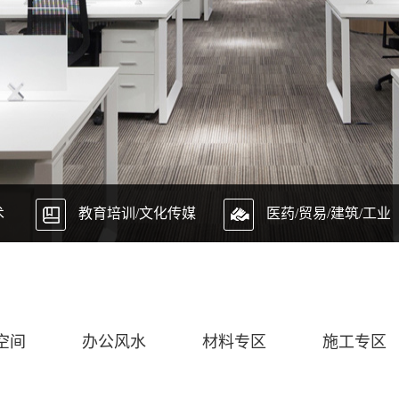
术
教育培训/文化传媒
医药/贸易/建筑/工业
空间
办公风水
材料专区
施工专区