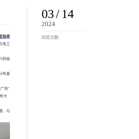
03
/
14
2024
室装修
浏览次数:
机电工
兴和临
分布基
广场”
有大
通、与