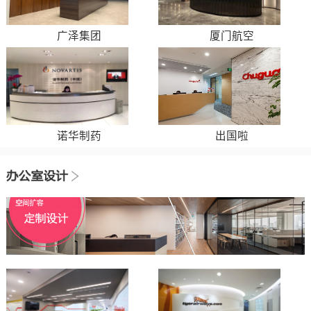
广泽集团
厦门航空
诺华制药
出国啦