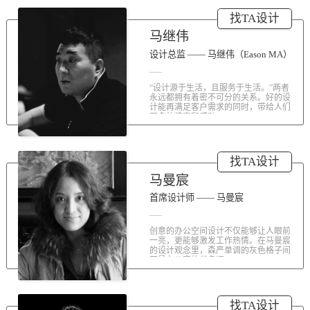
涤荡人心的北京办公室装修空间上的
找TA设计
划分和布局，为好博未来发展提供切
实合理的空间架构，由此正式开启医
马继伟
疗的3.0办公时代。流畅的线条、纯净
的色彩、温和的材质三大元素第一时
设计总监 —— 马继伟（Eason MA）
间为来者解读好博的文化内在。前厅
去繁就简、视野开阔，真正做到与景
“设计源于生活，且服务于生活。”两者
交融。自然的...
永远都拥有着密不可分的关系。好的设
计能再满足客户需求的同时，带给人们
更多的惊喜和感动...
找TA设计
马曼宸
首席设计师 —— 马曼宸
创意的办公空间设计不仅能够让人眼前
一亮，更能够激发工作热情。在马曼宸
的设计观念里，森严单调的灰色格子间
不是办公室的代名词...
找TA设计