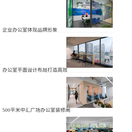
无论是个人居住的房子，还是企业使
经不知道有什么注意事项。如果想知
用的办公室，完成装修工作都需要一
道更具体的情况，可以通过以下方式
些时间。这是大家都知道的，但对企
进行1、风格与企业形象不能有太大的
2024
-
04
-
06
业来说，施工时间过长会产生很多问
不同。如果不知道现在的北京办公室
题，还会影响发展情况。北京办公室
装修设计风格，...
装修大概设计周期是多久？目前北京
企业办公室体现品牌形象
办公室装修公司很多，随便选择一家
公司就能安心合作吗？因为好奇的问
提升企业办公室装修品牌形象是一个
题很多，所以朋友们不仅感到模糊，
重要的战略举措，可以帮助公司吸引
还想尽快找到专业可靠的公司合作。
客户、员工和合作伙伴，传递企业文
会有更多的介绍。1、不同公司的施工
2023
-
09
-
26
化和价值观。以下是一些方法，可以
效率不同如上所述，北京办公室装修
帮助提升企业办公室装修的品牌形
公司越来越多，...
象：明确定义品牌标识和价值观在开
办公室平面设计布局打造高效
始装修前，确保你清楚地定义了企业
时尚办公空间
的品牌标识和价值观。品牌标识包括
北京办公室装修的创新对提高工作效
公司的使命、愿景和核心价值观，这
率、营造时尚氛围和创建舒适办公环
些要素应该在装修中得以体现。独特
境起着重要作用。本文将从四个方面
性办公室装修应该在设计上具有独特
2023
-
09
-
26
详细阐述如何进行办公室平面图设计
性，以突出公司的个性和特点。可以
布局的突破创新，并帮助打造理想的
考虑采用独特的设计...
办公空间。1、创新灵活的空间设计在
500平米中汇广场办公室装修阐
办公室平面图的设计布局中，创新灵
述
活的空间设计是关键。传统的办公室
500平米东城区中汇广场办公室装修阐
以分隔间隔为主，导致员工的沟通与
述：主要从空间布局、照明设计、陈
协作能力受限。现代的办公室设计布