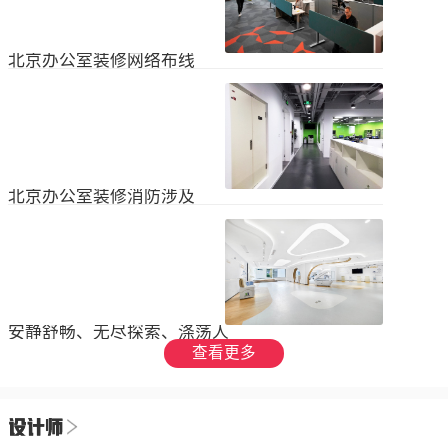
设装饰和环境调节四个方面入手，详
局中引入了开放式空间，打破了传统
2023
-
09
-
26
细介绍了每个方面的要点和实施方
的隔间，增加了员工之间的交流与合
法。1、空间布局中汇广场办公室装修
作。同时，还可...
空间布局是创造舒适工作环境的基
北京办公室装修网络布线
础，必须考虑员工的工作流程和沟通
需求。合理划分办公区域、会议室和
现代公司很少使用电脑，所以在北京
休息区，充分利用空间，提供足够的
办公室装修设计中，应考虑布线、通
工作区域和舒适的交流空间。其次，
信、网络，结合后期使用，根据实用
要注意办公区域的人员密度和布局合
2023
-
07
-
12
性进行布局。1.办公网络布局的可靠
理性，避免拥挤和来往人员的干扰。
性。办公室装修布线系统使用的产品
可以采用开放式...
必须经过国际组织认证。布线系统的
北京办公室装修消防涉及
设计、安装和测试以ANSIEIA为布线
标准，并按照中国的布线标准和测试
随着时间的推移和时代的发展，北京
标准进行。正确性办公室强弱电的布
办公室装修变得越来越现代化。由于
线方向应正确匹配，不相互骚扰。许
随着时代的进步和科技的快速发展，
多用户同时使用计算机电源、电话和
2023
-
07
-
12
办公室装修也必须与时俱进。除了独
网络电缆，这更方便未来的操作和护
特的个性化设计外，还应满足工作和
理。2....
生活的需要。同时，安全始终是我们
安静舒畅、无尽探索、涤荡人
的首要任务，不容忽视或轻视。以下
心
查看更多
小系列总结了办公室装修的一些注意
我们充分理解业主数十年如一日对医
事项。我希望它能帮助你！消防安全
疗产业的不懈追求，出于对康复医疗
由于安全是首要任务，我们应该考虑
事业的致敬，办公楼设计运用纯粹干
办公室装修的消防要求和行为准则。
2023
-
06
-
24
净的白色，配合理性的办公室灯光氛
这是所有预防措施中最重要的事情。
围，打造一个安静舒畅、无尽探索、
1.电路电路与公...