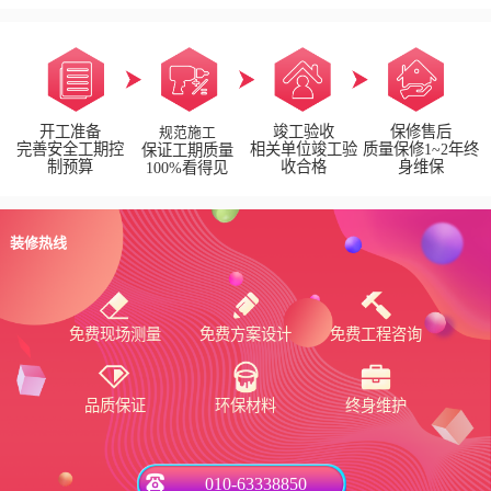
开工准备
竣工验收
保修售后
规范施工
完善安全工期控
相关单位竣工验
质量保修1~2年终
保证工期质量
制预算
收合格
身维保
100%看得见
装修热线
免费现场测量
免费方案设计
免费工程咨询
品质保证
环保材料
终身维护
010-63338850