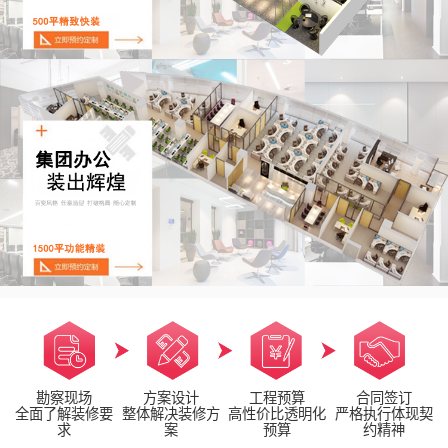
勘察现场
方案设计
工程预算
合同签订
全面了解装修要
整体解决装修方
高性价比透明化
严格执行体现契
求
案
预算
约精神