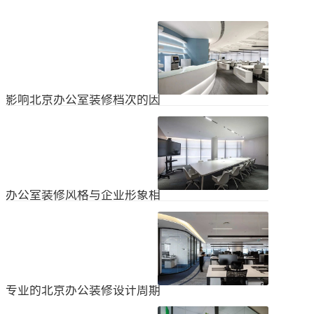
影响北京办公室装修档次的因
素
在北京办公室装修的空间利用上，一
定要紧凑合理。北京办公室装修时合
理地分配一些空间利用，使整个北京
2024
-
04
-
06
办公室装修格局显得紧凑。那么，哪
些因素影响北京办公室装修档次？1.
设计水平设计师专门设计了北京办公
办公室装修风格与企业形象相
室装修，从普通的办公环境变成了超
匹配
乎想象的优质办公空间。找专业设计
为什么北京办公室装修设计的话题容
师当然可以根据北京办公室装修的面
易引起很多朋友的关注？不是因为人
积、发展趋势和客户需求呈现不同的
们多么喜欢室内设计的内容，而是近
视觉效果。2.装饰材料影响北京办公
2024
-
04
-
06
年来越来越多的国内企业知道高级创
室装修等级效果的直接因素是装修材
新的室内装饰风格，因此可以展示企
料。选择北京...
业的实力和风格，但只有少数企业拥
专业的北京办公装修设计周期
有相关经验。大部分企业在几年内重
新开展北京办公室装修设计工作。已