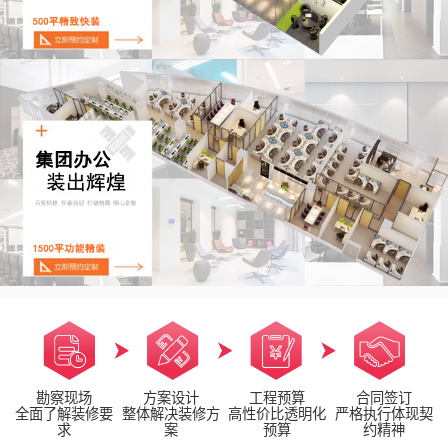
勘察现场
方案设计
工程预算
合同签订
全面了解装修要
整体解决装修方
高性价比透明化
严格执行体现契
求
案
预算
约精神