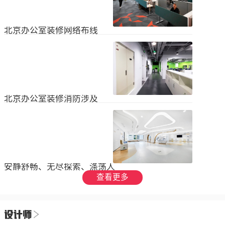
设装饰和环境调节四个方面入手，详
局中引入了开放式空间，打破了传统
2023
-
09
-
26
细介绍了每个方面的要点和实施方
的隔间，增加了员工之间的交流与合
法。1、空间布局中汇广场办公室装修
作。同时，还可...
空间布局是创造舒适工作环境的基
北京办公室装修网络布线
础，必须考虑员工的工作流程和沟通
需求。合理划分办公区域、会议室和
现代公司很少使用电脑，所以在北京
休息区，充分利用空间，提供足够的
办公室装修设计中，应考虑布线、通
工作区域和舒适的交流空间。其次，
信、网络，结合后期使用，根据实用
要注意办公区域的人员密度和布局合
2023
-
07
-
12
性进行布局。1.办公网络布局的可靠
理性，避免拥挤和来往人员的干扰。
性。办公室装修布线系统使用的产品
可以采用开放式...
必须经过国际组织认证。布线系统的
北京办公室装修消防涉及
设计、安装和测试以ANSIEIA为布线
标准，并按照中国的布线标准和测试
随着时间的推移和时代的发展，北京
标准进行。正确性办公室强弱电的布
办公室装修变得越来越现代化。由于
线方向应正确匹配，不相互骚扰。许
随着时代的进步和科技的快速发展，
多用户同时使用计算机电源、电话和
2023
-
07
-
12
办公室装修也必须与时俱进。除了独
网络电缆，这更方便未来的操作和护
特的个性化设计外，还应满足工作和
理。2....
生活的需要。同时，安全始终是我们
安静舒畅、无尽探索、涤荡人
的首要任务，不容忽视或轻视。以下
心
查看更多
小系列总结了办公室装修的一些注意
我们充分理解业主数十年如一日对医
事项。我希望它能帮助你！消防安全
疗产业的不懈追求，出于对康复医疗
由于安全是首要任务，我们应该考虑
事业的致敬，办公楼设计运用纯粹干
办公室装修的消防要求和行为准则。
2023
-
06
-
24
净的白色，配合理性的办公室灯光氛
这是所有预防措施中最重要的事情。
围，打造一个安静舒畅、无尽探索、
1.电路电路与公...