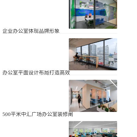
无论是个人居住的房子，还是企业使
经不知道有什么注意事项。如果想知
用的办公室，完成装修工作都需要一
道更具体的情况，可以通过以下方式
些时间。这是大家都知道的，但对企
进行1、风格与企业形象不能有太大的
2024
-
04
-
06
业来说，施工时间过长会产生很多问
不同。如果不知道现在的北京办公室
题，还会影响发展情况。北京办公室
装修设计风格，...
装修大概设计周期是多久？目前北京
企业办公室体现品牌形象
办公室装修公司很多，随便选择一家
公司就能安心合作吗？因为好奇的问
提升企业办公室装修品牌形象是一个
题很多，所以朋友们不仅感到模糊，
重要的战略举措，可以帮助公司吸引
还想尽快找到专业可靠的公司合作。
客户、员工和合作伙伴，传递企业文
会有更多的介绍。1、不同公司的施工
2023
-
09
-
26
化和价值观。以下是一些方法，可以
效率不同如上所述，北京办公室装修
帮助提升企业办公室装修的品牌形
公司越来越多，...
象：明确定义品牌标识和价值观在开
办公室平面设计布局打造高效
始装修前，确保你清楚地定义了企业
时尚办公空间
的品牌标识和价值观。品牌标识包括
北京办公室装修的创新对提高工作效
公司的使命、愿景和核心价值观，这
率、营造时尚氛围和创建舒适办公环
些要素应该在装修中得以体现。独特
境起着重要作用。本文将从四个方面
性办公室装修应该在设计上具有独特
2023
-
09
-
26
详细阐述如何进行办公室平面图设计
性，以突出公司的个性和特点。可以
布局的突破创新，并帮助打造理想的
考虑采用独特的设计...
办公空间。1、创新灵活的空间设计在
500平米中汇广场办公室装修阐
办公室平面图的设计布局中，创新灵
述
活的空间设计是关键。传统的办公室
500平米东城区中汇广场办公室装修阐
以分隔间隔为主，导致员工的沟通与
述：主要从空间布局、照明设计、陈
协作能力受限。现代的办公室设计布