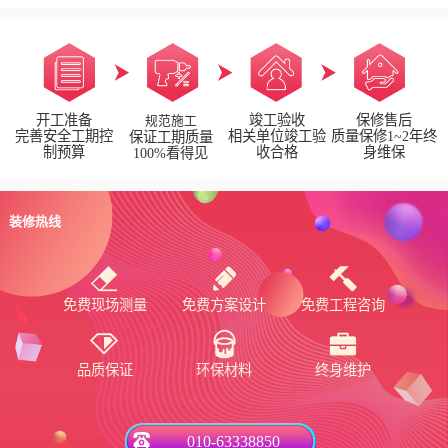
开工准备
竣工验收
保修售后
规范施工
完善安全工期控
相关单位竣工验
质量保修1~2年终
保证工期质量
制预算
收合格
身维保
100%看得见
装修热线
免费现场测量
免费方案设计
免费工程咨询
品质保证
环保材料
终身维护
010-63338850