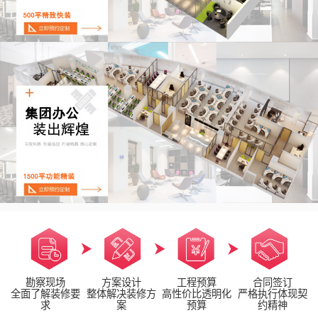
勘察现场
方案设计
工程预算
合同签订
全面了解装修要
整体解决装修方
高性价比透明化
严格执行体现契
求
案
预算
约精神