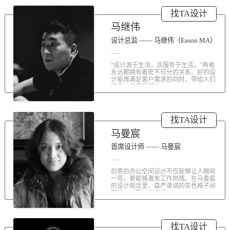
涤荡人心的北京办公室装修空间上的
找TA设计
划分和布局，为好博未来发展提供切
实合理的空间架构，由此正式开启医
马继伟
疗的3.0办公时代。流畅的线条、纯净
的色彩、温和的材质三大元素第一时
设计总监 —— 马继伟（Eason MA）
间为来者解读好博的文化内在。前厅
去繁就简、视野开阔，真正做到与景
“设计源于生活，且服务于生活。”两者
交融。自然的...
永远都拥有着密不可分的关系。好的设
计能再满足客户需求的同时，带给人们
更多的惊喜和感动...
找TA设计
马曼宸
首席设计师 —— 马曼宸
创意的办公空间设计不仅能够让人眼前
一亮，更能够激发工作热情。在马曼宸
的设计观念里，森严单调的灰色格子间
不是办公室的代名词...
找TA设计