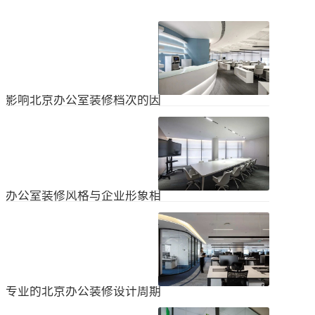
影响北京办公室装修档次的因
素
在北京办公室装修的空间利用上，一
定要紧凑合理。北京办公室装修时合
理地分配一些空间利用，使整个北京
2024
-
04
-
06
办公室装修格局显得紧凑。那么，哪
些因素影响北京办公室装修档次？1.
设计水平设计师专门设计了北京办公
办公室装修风格与企业形象相
室装修，从普通的办公环境变成了超
匹配
乎想象的优质办公空间。找专业设计
为什么北京办公室装修设计的话题容
师当然可以根据北京办公室装修的面
易引起很多朋友的关注？不是因为人
积、发展趋势和客户需求呈现不同的
们多么喜欢室内设计的内容，而是近
视觉效果。2.装饰材料影响北京办公
2024
-
04
-
06
年来越来越多的国内企业知道高级创
室装修等级效果的直接因素是装修材
新的室内装饰风格，因此可以展示企
料。选择北京...
业的实力和风格，但只有少数企业拥
专业的北京办公装修设计周期
有相关经验。大部分企业在几年内重
新开展北京办公室装修设计工作。已