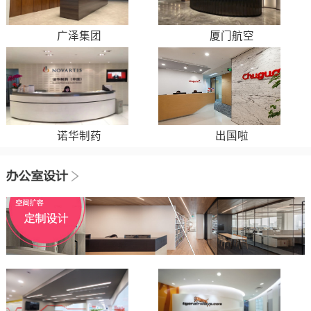
广泽集团
厦门航空
诺华制药
出国啦