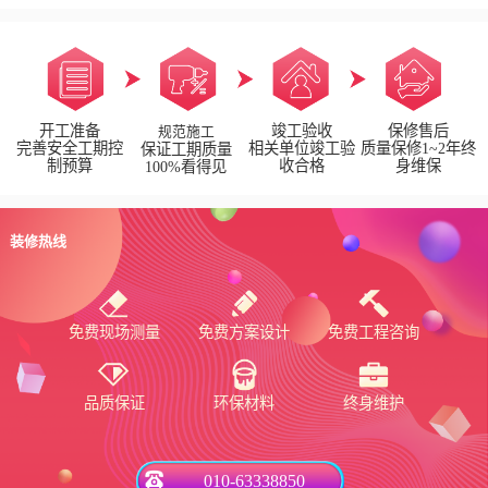
开工准备
竣工验收
保修售后
规范施工
完善安全工期控
相关单位竣工验
质量保修1~2年终
保证工期质量
制预算
收合格
身维保
100%看得见
装修热线
免费现场测量
免费方案设计
免费工程咨询
品质保证
环保材料
终身维护
010-63338850