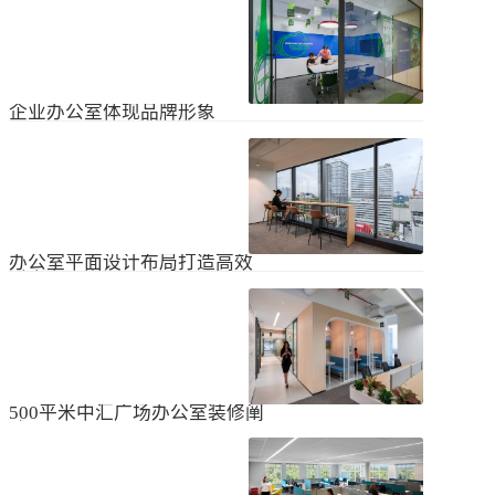
无论是个人居住的房子，还是企业使
经不知道有什么注意事项。如果想知
用的办公室，完成装修工作都需要一
道更具体的情况，可以通过以下方式
些时间。这是大家都知道的，但对企
进行1、风格与企业形象不能有太大的
2024
-
04
-
06
业来说，施工时间过长会产生很多问
不同。如果不知道现在的北京办公室
题，还会影响发展情况。北京办公室
装修设计风格，...
装修大概设计周期是多久？目前北京
企业办公室体现品牌形象
办公室装修公司很多，随便选择一家
公司就能安心合作吗？因为好奇的问
提升企业办公室装修品牌形象是一个
题很多，所以朋友们不仅感到模糊，
重要的战略举措，可以帮助公司吸引
还想尽快找到专业可靠的公司合作。
客户、员工和合作伙伴，传递企业文
会有更多的介绍。1、不同公司的施工
2023
-
09
-
26
化和价值观。以下是一些方法，可以
效率不同如上所述，北京办公室装修
帮助提升企业办公室装修的品牌形
公司越来越多，...
象：明确定义品牌标识和价值观在开
办公室平面设计布局打造高效
始装修前，确保你清楚地定义了企业
时尚办公空间
的品牌标识和价值观。品牌标识包括
北京办公室装修的创新对提高工作效
公司的使命、愿景和核心价值观，这
率、营造时尚氛围和创建舒适办公环
些要素应该在装修中得以体现。独特
境起着重要作用。本文将从四个方面
性办公室装修应该在设计上具有独特
2023
-
09
-
26
详细阐述如何进行办公室平面图设计
性，以突出公司的个性和特点。可以
布局的突破创新，并帮助打造理想的
考虑采用独特的设计...
办公空间。1、创新灵活的空间设计在
500平米中汇广场办公室装修阐
办公室平面图的设计布局中，创新灵
述
活的空间设计是关键。传统的办公室
500平米东城区中汇广场办公室装修阐
以分隔间隔为主，导致员工的沟通与
述：主要从空间布局、照明设计、陈
协作能力受限。现代的办公室设计布