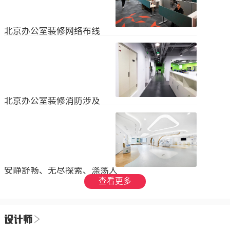
设装饰和环境调节四个方面入手，详
局中引入了开放式空间，打破了传统
2023
-
09
-
26
细介绍了每个方面的要点和实施方
的隔间，增加了员工之间的交流与合
法。1、空间布局中汇广场办公室装修
作。同时，还可...
空间布局是创造舒适工作环境的基
北京办公室装修网络布线
础，必须考虑员工的工作流程和沟通
需求。合理划分办公区域、会议室和
现代公司很少使用电脑，所以在北京
休息区，充分利用空间，提供足够的
办公室装修设计中，应考虑布线、通
工作区域和舒适的交流空间。其次，
信、网络，结合后期使用，根据实用
要注意办公区域的人员密度和布局合
2023
-
07
-
12
性进行布局。1.办公网络布局的可靠
理性，避免拥挤和来往人员的干扰。
性。办公室装修布线系统使用的产品
可以采用开放式...
必须经过国际组织认证。布线系统的
北京办公室装修消防涉及
设计、安装和测试以ANSIEIA为布线
标准，并按照中国的布线标准和测试
随着时间的推移和时代的发展，北京
标准进行。正确性办公室强弱电的布
办公室装修变得越来越现代化。由于
线方向应正确匹配，不相互骚扰。许
随着时代的进步和科技的快速发展，
多用户同时使用计算机电源、电话和
2023
-
07
-
12
办公室装修也必须与时俱进。除了独
网络电缆，这更方便未来的操作和护
特的个性化设计外，还应满足工作和
理。2....
生活的需要。同时，安全始终是我们
安静舒畅、无尽探索、涤荡人
的首要任务，不容忽视或轻视。以下
心
查看更多
小系列总结了办公室装修的一些注意
我们充分理解业主数十年如一日对医
事项。我希望它能帮助你！消防安全
疗产业的不懈追求，出于对康复医疗
由于安全是首要任务，我们应该考虑
事业的致敬，办公楼设计运用纯粹干
办公室装修的消防要求和行为准则。
2023
-
06
-
24
净的白色，配合理性的办公室灯光氛
这是所有预防措施中最重要的事情。
围，打造一个安静舒畅、无尽探索、
1.电路电路与公...