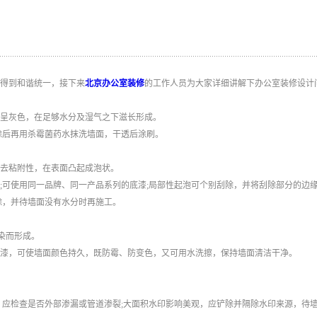
得到和谐统一，接下来
北京办公室装修
的工作人员为大家详细讲解下办公室装修设计
呈灰色，在足够水分及湿气之下滋长形成。
除后再用杀霉菌药水抹洗墙面，干透后涂刷。
去粘附性，在表面凸起成泡状。
;可使用同一品牌、同一产品系列的底漆;局部性起泡可个别刮除，并将刮除部分的边
除，并待墙面没有水分时再施工。
染而形成。
漆，可使墙面颜色持久，既防霉、防变色，又可用水洗擦，保持墙面清洁干净。
，应检查是否外部渗漏或管道渗裂;大面积水印影响美观，应铲除并隔除水印来源，待