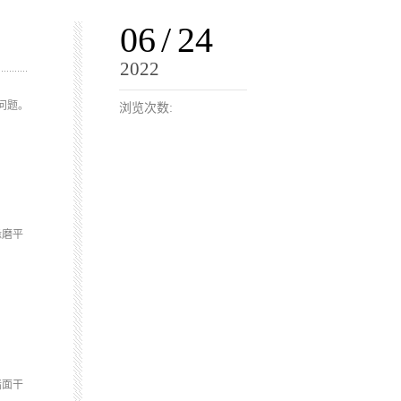
06
/
24
2022
问题。
浏览次数:
缘磨平
墙面干