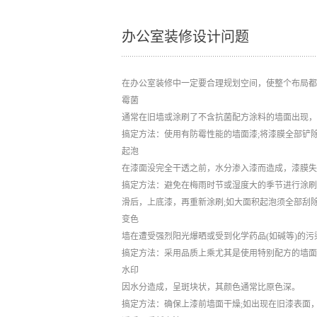
办公室装修设计问题
在办公室装修中一定要合理规划空间，使整个布局都
霉菌
通常在旧墙或涂刷了不含抗菌配方涂料的墙面出现，
搞定方法：使用有防霉性能的墙面漆;将漆膜全部铲
起泡
在漆面没完全干透之前，水分渗入漆而造成，漆膜失
搞定方法：避免在梅雨时节或湿度大的季节进行涂刷
滑后，上底漆，再重新涂刷;如大面积起泡须全部刮
变色
墙在遭受强烈阳光爆晒或受到化学药品(如碱等)的污
搞定方法：采用品质上乘尤其是使用特别配方的墙面
水印
因水分造成，呈斑块状，其颜色通常比原色深。
搞定方法：确保上漆前墙面干燥;如出现在旧漆表面