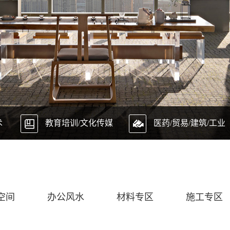
术
教育培训/文化传媒
医药/贸易/建筑/工业
空间
办公风水
材料专区
施工专区