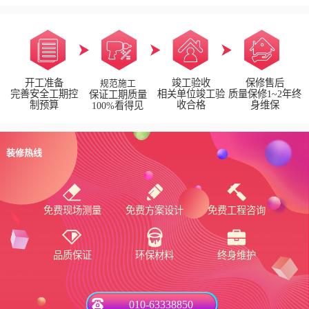
开工准备
竣工验收
保修售后
规范施工
完善安全工期控
相关单位竣工验
质量保修1~2年终
保证工期质量
制预算
收合格
身维保
100%看得见
装修热线
免费现场测量
免费方案设计
免费工程咨询
品质保证
环保材料
终身维护
010-63338850