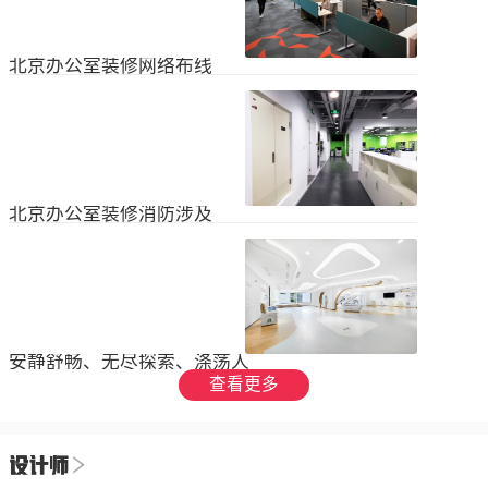
设装饰和环境调节四个方面入手，详
局中引入了开放式空间，打破了传统
2023
-
09
-
26
细介绍了每个方面的要点和实施方
的隔间，增加了员工之间的交流与合
法。1、空间布局中汇广场办公室装修
作。同时，还可...
空间布局是创造舒适工作环境的基
北京办公室装修网络布线
础，必须考虑员工的工作流程和沟通
需求。合理划分办公区域、会议室和
现代公司很少使用电脑，所以在北京
休息区，充分利用空间，提供足够的
办公室装修设计中，应考虑布线、通
工作区域和舒适的交流空间。其次，
信、网络，结合后期使用，根据实用
要注意办公区域的人员密度和布局合
2023
-
07
-
12
性进行布局。1.办公网络布局的可靠
理性，避免拥挤和来往人员的干扰。
性。办公室装修布线系统使用的产品
可以采用开放式...
必须经过国际组织认证。布线系统的
北京办公室装修消防涉及
设计、安装和测试以ANSIEIA为布线
标准，并按照中国的布线标准和测试
随着时间的推移和时代的发展，北京
标准进行。正确性办公室强弱电的布
办公室装修变得越来越现代化。由于
线方向应正确匹配，不相互骚扰。许
随着时代的进步和科技的快速发展，
多用户同时使用计算机电源、电话和
2023
-
07
-
12
办公室装修也必须与时俱进。除了独
网络电缆，这更方便未来的操作和护
特的个性化设计外，还应满足工作和
理。2....
生活的需要。同时，安全始终是我们
安静舒畅、无尽探索、涤荡人
的首要任务，不容忽视或轻视。以下
心
查看更多
小系列总结了办公室装修的一些注意
我们充分理解业主数十年如一日对医
事项。我希望它能帮助你！消防安全
疗产业的不懈追求，出于对康复医疗
由于安全是首要任务，我们应该考虑
事业的致敬，办公楼设计运用纯粹干
办公室装修的消防要求和行为准则。
2023
-
06
-
24
净的白色，配合理性的办公室灯光氛
这是所有预防措施中最重要的事情。
围，打造一个安静舒畅、无尽探索、
1.电路电路与公...