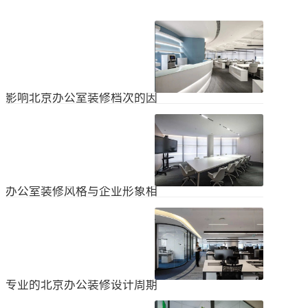
影响北京办公室装修档次的因
素
在北京办公室装修的空间利用上，一
定要紧凑合理。北京办公室装修时合
理地分配一些空间利用，使整个北京
2024
-
04
-
06
办公室装修格局显得紧凑。那么，哪
些因素影响北京办公室装修档次？1.
设计水平设计师专门设计了北京办公
办公室装修风格与企业形象相
室装修，从普通的办公环境变成了超
匹配
乎想象的优质办公空间。找专业设计
为什么北京办公室装修设计的话题容
师当然可以根据北京办公室装修的面
易引起很多朋友的关注？不是因为人
积、发展趋势和客户需求呈现不同的
们多么喜欢室内设计的内容，而是近
视觉效果。2.装饰材料影响北京办公
2024
-
04
-
06
年来越来越多的国内企业知道高级创
室装修等级效果的直接因素是装修材
新的室内装饰风格，因此可以展示企
料。选择北京...
业的实力和风格，但只有少数企业拥
专业的北京办公装修设计周期
有相关经验。大部分企业在几年内重
新开展北京办公室装修设计工作。已