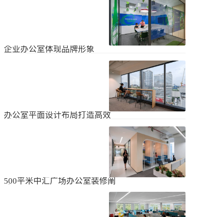
无论是个人居住的房子，还是企业使
经不知道有什么注意事项。如果想知
用的办公室，完成装修工作都需要一
道更具体的情况，可以通过以下方式
些时间。这是大家都知道的，但对企
进行1、风格与企业形象不能有太大的
2024
-
04
-
06
业来说，施工时间过长会产生很多问
不同。如果不知道现在的北京办公室
题，还会影响发展情况。北京办公室
装修设计风格，...
装修大概设计周期是多久？目前北京
企业办公室体现品牌形象
办公室装修公司很多，随便选择一家
公司就能安心合作吗？因为好奇的问
提升企业办公室装修品牌形象是一个
题很多，所以朋友们不仅感到模糊，
重要的战略举措，可以帮助公司吸引
还想尽快找到专业可靠的公司合作。
客户、员工和合作伙伴，传递企业文
会有更多的介绍。1、不同公司的施工
2023
-
09
-
26
化和价值观。以下是一些方法，可以
效率不同如上所述，北京办公室装修
帮助提升企业办公室装修的品牌形
公司越来越多，...
象：明确定义品牌标识和价值观在开
办公室平面设计布局打造高效
始装修前，确保你清楚地定义了企业
时尚办公空间
的品牌标识和价值观。品牌标识包括
北京办公室装修的创新对提高工作效
公司的使命、愿景和核心价值观，这
率、营造时尚氛围和创建舒适办公环
些要素应该在装修中得以体现。独特
境起着重要作用。本文将从四个方面
性办公室装修应该在设计上具有独特
2023
-
09
-
26
详细阐述如何进行办公室平面图设计
性，以突出公司的个性和特点。可以
布局的突破创新，并帮助打造理想的
考虑采用独特的设计...
办公空间。1、创新灵活的空间设计在
500平米中汇广场办公室装修阐
办公室平面图的设计布局中，创新灵
述
活的空间设计是关键。传统的办公室
500平米东城区中汇广场办公室装修阐
以分隔间隔为主，导致员工的沟通与
述：主要从空间布局、照明设计、陈
协作能力受限。现代的办公室设计布