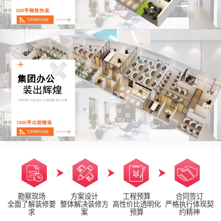
勘察现场
方案设计
工程预算
合同签订
全面了解装修要
整体解决装修方
高性价比透明化
严格执行体现契
求
案
预算
约精神