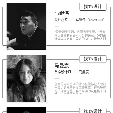
涤荡人心的北京办公室装修空间上的
找TA设计
划分和布局，为好博未来发展提供切
实合理的空间架构，由此正式开启医
马继伟
疗的3.0办公时代。流畅的线条、纯净
的色彩、温和的材质三大元素第一时
设计总监 —— 马继伟（Eason MA）
间为来者解读好博的文化内在。前厅
去繁就简、视野开阔，真正做到与景
“设计源于生活，且服务于生活。”两者
交融。自然的...
永远都拥有着密不可分的关系。好的设
计能再满足客户需求的同时，带给人们
更多的惊喜和感动...
找TA设计
马曼宸
首席设计师 —— 马曼宸
创意的办公空间设计不仅能够让人眼前
一亮，更能够激发工作热情。在马曼宸
的设计观念里，森严单调的灰色格子间
不是办公室的代名词...
找TA设计