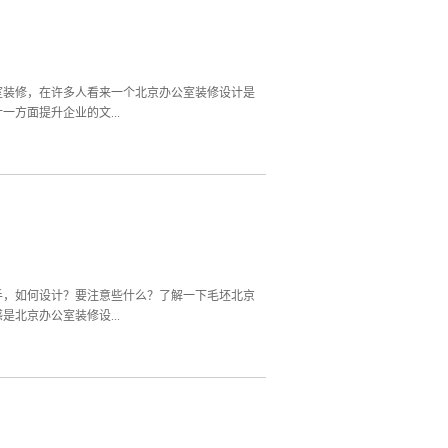
种活泼、快速的氛围，并找到员工或顾客的心。毕
集团公司，这类型在装修设计和用材都是有着特别
四：艺术类、工艺品、品牌策划公司等，这些类型
简单一点，体现出公司的唯一性和简洁大方。五：
新式装修材料，在装修风格符合行业的特点的同时
室装修，在许多人看来一个北京办公室装修设计是
方面提升企业的文...
也是尤为重要的，这两方面决定了办公室的使用期
是大大提升。对北京办公室装修设计要求也是越来
设计出不同风格的北京办公室装修，如：现代风
。简约风格的北京办公室装修，打破了以往传统模
、朴实不张扬。根据不同功能和布局的情况下采取
，都采用简约风格设计。简约风格的北京办公室装
源于人和事物，这些人和事物是与生态文化是分不
手，如何设计？要注意些什么？了解一下毛坯北京
北京办公室装修设...
设计重组，并在此过程中尽可能多的将室外自然景
一个办公环境干净明亮、安静平和与整洁有序的工
办公区、单独办公室、财务室、储藏室、茶水间、
分的合理性，且这些区域的北京办公室装修布置要