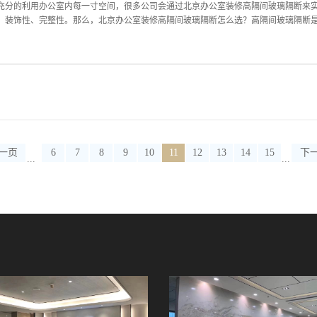
修设计的成功还体现在打破常规，突出现代北京办公室装修设计的时尚感，且无论是
充分的利用办公室内每一寸空间，很多公司会通过北京办公室装修高隔间玻璃隔断来
色。以上就是今天为大家...
、装饰性、完整性。那么，北京办公室装修高隔间玻璃隔断怎么选？高隔间玻璃隔断是北
议室和行政人员办公室，是一种到顶并连接楼板的隔断方式。而使用的材质相比钢质
觉范围，创造出更为丰富的空间层次。一、北京办公室装修高隔间玻璃隔断应注意材
的选择。选用优质品质的材料，不仅能展示出公司的良好形象，还能极大程度上的美
质，合理协调风格上的统一。二、北京办公室装修高隔间玻璃隔断应注意造型设计即
的隔断也会有所不同，它会在高度、款式、样式上有多重选择。当然，在做北京办公
修的整体布局。三、北京办公室装修高隔间玻璃隔断应注意空间选择北京办公室装修
北京办公室装修高隔间玻璃隔断时应注意选择适当的空间和区域，综合各方面因素进
一页
6
7
8
9
10
11
12
13
14
15
下
...
...
在做北京办公室装修隔...