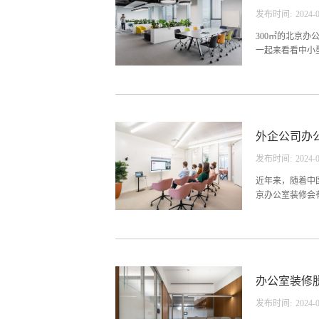
符合公司文化品
发布时间:
2024
-
然面积不到30
事项北京办公室
300㎡的北京
符合人们使用习惯
一起来看看中小
属行业的特点和
理分划是实现北
功能区域的划分
外企公司办
层次上保持和谐
洽，才能使北京
发布时间:
2024
-
用者大多是公司
出其使用者的性
近年来，随着中
好的办公室环境和
京办公室装修会
原因在于办公室
功能性好，雅致
点，就是无论是
办公室装修
要束手束脚。三
企业或公司的文
发布时间:
2024
-
们带来创作灵感