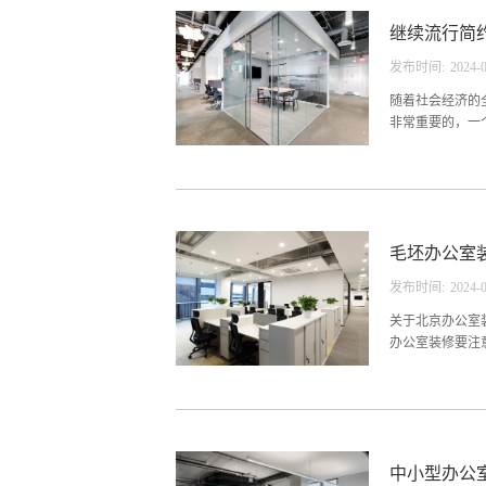
必须平滑，线条
继续流行简
竟，绿色代表活
的要求，采用保
发布时间:
2024
-
的北京办公室装
有很多的新型的
随着社会经济的
让企业的文化得到
非常重要的，一
化。另外一方面
限，所以北京办
越高，为了不和
毛坯办公室
格、简约风格、
式的装修风格，
发布时间:
2024
-
不同的装饰手法
修可以根据不用
关于北京办公室
开的，简约风格的
办公室装修要注
计的一个基本要
观引入室内。再
作环境。二、注
中小型办公
机房等，且不同