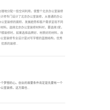
合理地分配一些空间利用，使整个北京办公室装修
设计师专门设计了北京办公室装修，从普通的办公
办公室装修的面积、发展趋势和客户需求呈现不同
修材料。选择北京办公室装修材料时，要选择3家，
字楼装修时，如果选择品牌好、材质好的材料，自
办公室装修专业设计是对写字楼的蓝图结构，优秀
质的装修...
门完善、对工程设计、施工及后期服务有成熟有效
室装修档次的因素介绍。希望对大家有帮助。伟锦
专注办公空间室内设计十二年。
一个梦想的心。创业的首要条件肯定是先要有一个
室装修。这方面也...
和办事处，这种类型的办公空间主要是突出实用
，毫不夸张的说是现在国内的主流企业，要求造型