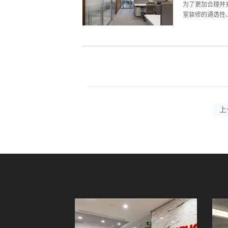
司北京办公室装
为了更加合理并
具有别具一格的特
室装修的通透性
隔断，适用于会
够改善空间的视
要的依然是材料
格来选择玻璃材
内每个具体区域
响北京办公室装
私密。所以在做
上
璃隔断怎么选？现