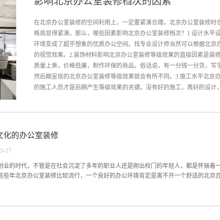
影响北京办公室装修档次的因素
在北京办公室装修的空间利用上，一定要紧凑合理。北京办公室装修时
格局显得紧凑。那么，哪些因素影响北京办公室装修档次？1.设计水平
环境变成了超乎想象的优质办公空间。找专业设计师当然可以根据北京
的视觉效果。2.装饰材料影响北京办公室装修等级效果的直接因素是装
质量上乘，价格低廉，制作环保的商品。俗话说，有一分钱一分货，写
然后期呈现的北京办公室装修等级效果就会有所不同。3.施工水平北京
的施工人员才是后期产生等级效果的关键。没有好的施工，再好的设计，优
材料，都不能产生后期想要的北京办公室装修效果。要找经验丰富、部
管理制度和严格科学质量保证体系的施工公司。以上是对影响北京办公
文化的办公室装修
行装饰是北京办公室装修公司为客户提供可持续价值创造的装饰服务，
03
-
17
创业的时代，不管是在社会沉淀了多年的职业人还是刚出校门的年轻人，都是怀揣着
这些年北京办公室装修比较流行，一个良好的办公环境肯定是离不开一个舒适的北京办公
，在不同类型、不同行业、不同性质的北京办公室装修也是不一样。一：小型的公司
什么个性化和繁琐，所以一般采用简单的北京办公室装修设计手法。二：中小型企业