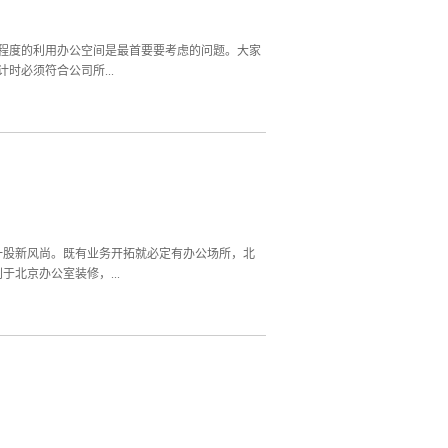
公室装修设计需要注意的另一点就是消防系统，虽
此事可以交给专业的公司来做。四、一些其他的注意
办公室装修设计注入更多的人性需求元素，在保证
大程度的利用办公空间是最首要要考虑的问题。大家
时必须符合公司所...
办公室实际使用功能区办公室实际使用功能区的合
的条件。所以北京办公室装修在设计时要注意重要
空间，北京办公室装修布局设计时需要使其在空间
色搭配、装饰摆件、氛围营造等各个方面去平衡融
公室装修中，一般会采用开放式，独立办公室的使
企业文化。因此在突出企业文化的同时，也要彰显
北京办公室装修设计是公司运营的第一件大事情，良
一股新风尚。既有业务开拓就必定有办公场所，北
北京办公室装修，...
。而且保证合理分区，也为用户树立一个私密性和
中可以看到，外企办公室设计具有一个共同的特
北京办公室装修时，要结合原创创意大胆创作，不
持时尚简约、舒适大气、创意性的设计理念，再与
北京办公室装修设计出来的办公室不仅能够给员工
除了上面说到的北京办公室装修设计要点，外企公