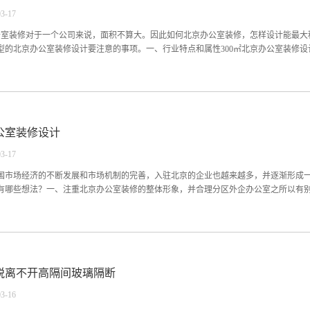
味和行业特质。三、消防系统设计和施工时，一定要高要求、高标准、高质量毛坯办
03
-
17
0平方米的不用消防报批，但是北京办公室装修对消防都应高要求、高标准、高质量，
装修毛坯办公室在设计时，还应该通过装饰技巧反映出办公空间的人文气质，将北京
办公室装修对于一个公司来说，面积不算大。因此如何北京办公室装修，怎样设计能最
的基础上，合理利...
型的北京办公室装修设计要注意的事项。一、行业特点和属性300㎡北京办公室装修设计
属性。符合大众的习惯和审美观，进而让客户看到时对该公司产生良好的印象。二、
京办公室装修设计实用性的第一要素，经济、实用、功能性强是现代办公室必须具备
和经济性。三、整体空间布局设计对于中小型北京办公室装修设计，要注意把控整体
公室装修设计
协调、舒适安全，其次才是美观大方。具体需要注意从北京办公室装修设计风格、颜
办公室装修布局设计得以和谐统一。四、独立办公室要彰显使用者的性格特征北京办
03
-
17
的管理层和核心领导人，他们的北京办公室装修的好坏直接关系到整个公司的形象和
格特征。以上知识今天为大家带来的“300㎡北京办公室装修设计要注意哪些事项”， 
国市场经济的不断发展和市场机制的完善，入驻北京的企业也越来越多，并逐渐形成
过硬的...
有哪些想法？一、注重北京办公室装修的整体形象，并合理分区外企办公室之所以有别于
的整体形象设计，注重北京办公室装修的整体形象，为员工构建一个优质的办公环境
又极具文化品味的空间。二、结合原创创意，大胆创作从很多优秀的北京办公室装修
空间造型上，还是线条和色彩的运用方面，都比国内的办公室大胆直接。所以在设计
脱离不开高隔间玻璃隔断
、坚持简约舒适的北京办公室装修设计理念在外企公司北京办公室装修时，一定要坚
化形象紧密结合，营造出一个温馨、大气、轻松，拥有无限创意的办公氛围。这样的
03
-
16
，还能提高工作效率。四、打破常规，突出北京办公室装修时尚感谈到外企办公室，