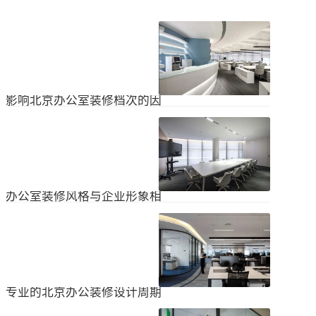
影响北京办公室装修档次的因
素
在北京办公室装修的空间利用上，一
定要紧凑合理。北京办公室装修时合
理地分配一些空间利用，使整个北京
2024
-
04
-
06
办公室装修格局显得紧凑。那么，哪
些因素影响北京办公室装修档次？1.
设计水平设计师专门设计了北京办公
办公室装修风格与企业形象相
室装修，从普通的办公环境变成了超
匹配
乎想象的优质办公空间。找专业设计
为什么北京办公室装修设计的话题容
师当然可以根据北京办公室装修的面
易引起很多朋友的关注？不是因为人
积、发展趋势和客户需求呈现不同的
们多么喜欢室内设计的内容，而是近
视觉效果。2.装饰材料影响北京办公
2024
-
04
-
06
年来越来越多的国内企业知道高级创
室装修等级效果的直接因素是装修材
新的室内装饰风格，因此可以展示企
料。选择北京...
业的实力和风格，但只有少数企业拥
专业的北京办公装修设计周期
有相关经验。大部分企业在几年内重
新开展北京办公室装修设计工作。已