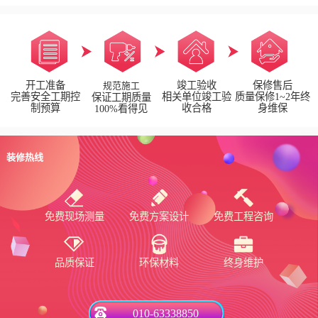
开工准备
竣工验收
保修售后
规范施工
完善安全工期控
相关单位竣工验
质量保修1~2年终
保证工期质量
制预算
收合格
身维保
100%看得见
装修热线
免费现场测量
免费方案设计
免费工程咨询
品质保证
环保材料
终身维护
010-63338850