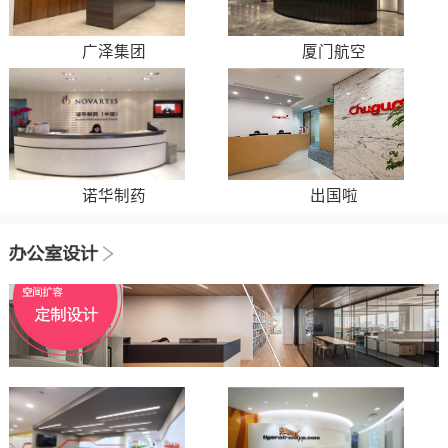
广泽集团
厦门航空
诺华制药
出国啦