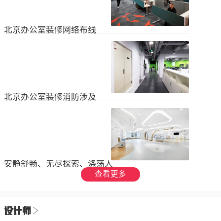
设装饰和环境调节四个方面入手，详
局中引入了开放式空间，打破了传统
2023
-
09
-
26
细介绍了每个方面的要点和实施方
的隔间，增加了员工之间的交流与合
法。1、空间布局中汇广场办公室装修
作。同时，还可...
空间布局是创造舒适工作环境的基
北京办公室装修网络布线
础，必须考虑员工的工作流程和沟通
需求。合理划分办公区域、会议室和
现代公司很少使用电脑，所以在北京
休息区，充分利用空间，提供足够的
办公室装修设计中，应考虑布线、通
工作区域和舒适的交流空间。其次，
信、网络，结合后期使用，根据实用
要注意办公区域的人员密度和布局合
2023
-
07
-
12
性进行布局。1.办公网络布局的可靠
理性，避免拥挤和来往人员的干扰。
性。办公室装修布线系统使用的产品
可以采用开放式...
必须经过国际组织认证。布线系统的
北京办公室装修消防涉及
设计、安装和测试以ANSIEIA为布线
标准，并按照中国的布线标准和测试
随着时间的推移和时代的发展，北京
标准进行。正确性办公室强弱电的布
办公室装修变得越来越现代化。由于
线方向应正确匹配，不相互骚扰。许
随着时代的进步和科技的快速发展，
多用户同时使用计算机电源、电话和
2023
-
07
-
12
办公室装修也必须与时俱进。除了独
网络电缆，这更方便未来的操作和护
特的个性化设计外，还应满足工作和
理。2....
生活的需要。同时，安全始终是我们
安静舒畅、无尽探索、涤荡人
的首要任务，不容忽视或轻视。以下
心
查看更多
小系列总结了办公室装修的一些注意
我们充分理解业主数十年如一日对医
事项。我希望它能帮助你！消防安全
疗产业的不懈追求，出于对康复医疗
由于安全是首要任务，我们应该考虑
事业的致敬，办公楼设计运用纯粹干
办公室装修的消防要求和行为准则。
2023
-
06
-
24
净的白色，配合理性的办公室灯光氛
这是所有预防措施中最重要的事情。
围，打造一个安静舒畅、无尽探索、
1.电路电路与公...