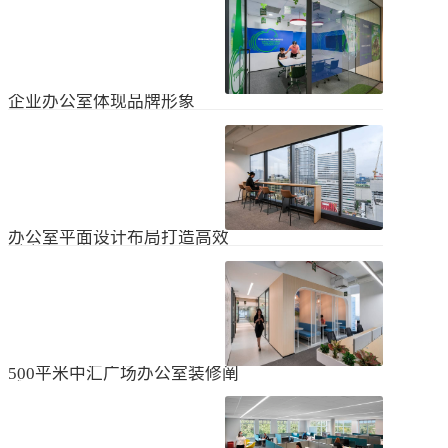
无论是个人居住的房子，还是企业使
经不知道有什么注意事项。如果想知
用的办公室，完成装修工作都需要一
道更具体的情况，可以通过以下方式
些时间。这是大家都知道的，但对企
进行1、风格与企业形象不能有太大的
2024
-
04
-
06
业来说，施工时间过长会产生很多问
不同。如果不知道现在的北京办公室
题，还会影响发展情况。北京办公室
装修设计风格，...
装修大概设计周期是多久？目前北京
企业办公室体现品牌形象
办公室装修公司很多，随便选择一家
公司就能安心合作吗？因为好奇的问
提升企业办公室装修品牌形象是一个
题很多，所以朋友们不仅感到模糊，
重要的战略举措，可以帮助公司吸引
还想尽快找到专业可靠的公司合作。
客户、员工和合作伙伴，传递企业文
会有更多的介绍。1、不同公司的施工
2023
-
09
-
26
化和价值观。以下是一些方法，可以
效率不同如上所述，北京办公室装修
帮助提升企业办公室装修的品牌形
公司越来越多，...
象：明确定义品牌标识和价值观在开
办公室平面设计布局打造高效
始装修前，确保你清楚地定义了企业
时尚办公空间
的品牌标识和价值观。品牌标识包括
北京办公室装修的创新对提高工作效
公司的使命、愿景和核心价值观，这
率、营造时尚氛围和创建舒适办公环
些要素应该在装修中得以体现。独特
境起着重要作用。本文将从四个方面
性办公室装修应该在设计上具有独特
2023
-
09
-
26
详细阐述如何进行办公室平面图设计
性，以突出公司的个性和特点。可以
布局的突破创新，并帮助打造理想的
考虑采用独特的设计...
办公空间。1、创新灵活的空间设计在
500平米中汇广场办公室装修阐
办公室平面图的设计布局中，创新灵
述
活的空间设计是关键。传统的办公室
500平米东城区中汇广场办公室装修阐
以分隔间隔为主，导致员工的沟通与
述：主要从空间布局、照明设计、陈
协作能力受限。现代的办公室设计布