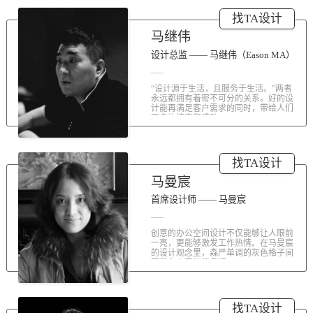
涤荡人心的北京办公室装修空间上的
找TA设计
划分和布局，为好博未来发展提供切
实合理的空间架构，由此正式开启医
马继伟
疗的3.0办公时代。流畅的线条、纯净
的色彩、温和的材质三大元素第一时
设计总监 —— 马继伟（Eason MA）
间为来者解读好博的文化内在。前厅
去繁就简、视野开阔，真正做到与景
“设计源于生活，且服务于生活。”两者
交融。自然的...
永远都拥有着密不可分的关系。好的设
计能再满足客户需求的同时，带给人们
更多的惊喜和感动...
找TA设计
马曼宸
首席设计师 —— 马曼宸
创意的办公空间设计不仅能够让人眼前
一亮，更能够激发工作热情。在马曼宸
的设计观念里，森严单调的灰色格子间
不是办公室的代名词...
找TA设计