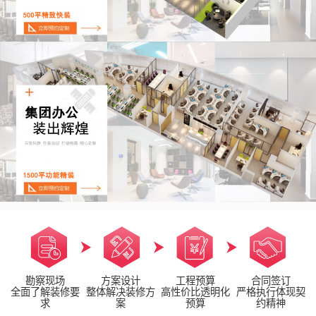
勘察现场
方案设计
工程预算
合同签订
全面了解装修要
整体解决装修方
高性价比透明化
严格执行体现契
求
案
预算
约精神