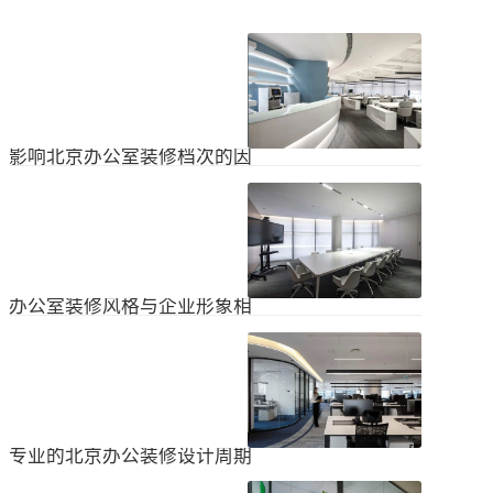
影响北京办公室装修档次的因
素
在北京办公室装修的空间利用上，一
定要紧凑合理。北京办公室装修时合
理地分配一些空间利用，使整个北京
2024
-
04
-
06
办公室装修格局显得紧凑。那么，哪
些因素影响北京办公室装修档次？1.
设计水平设计师专门设计了北京办公
办公室装修风格与企业形象相
室装修，从普通的办公环境变成了超
匹配
乎想象的优质办公空间。找专业设计
为什么北京办公室装修设计的话题容
师当然可以根据北京办公室装修的面
易引起很多朋友的关注？不是因为人
积、发展趋势和客户需求呈现不同的
们多么喜欢室内设计的内容，而是近
视觉效果。2.装饰材料影响北京办公
2024
-
04
-
06
年来越来越多的国内企业知道高级创
室装修等级效果的直接因素是装修材
新的室内装饰风格，因此可以展示企
料。选择北京...
业的实力和风格，但只有少数企业拥
专业的北京办公装修设计周期
有相关经验。大部分企业在几年内重
新开展北京办公室装修设计工作。已