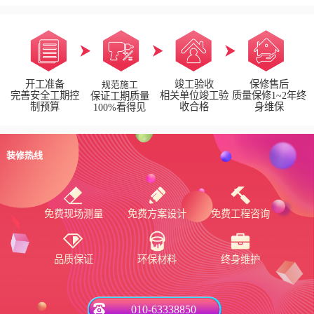
开工准备
竣工验收
保修售后
规范施工
完善安全工期控
相关单位竣工验
质量保修1~2年终
保证工期质量
制预算
收合格
身维保
100%看得见
装修热线
免费现场测量
免费方案设计
免费工程咨询
品质保证
环保材料
终身维护
010-63338850