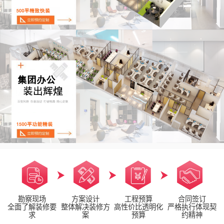
勘察现场
方案设计
工程预算
合同签订
全面了解装修要
整体解决装修方
高性价比透明化
严格执行体现契
求
案
预算
约精神