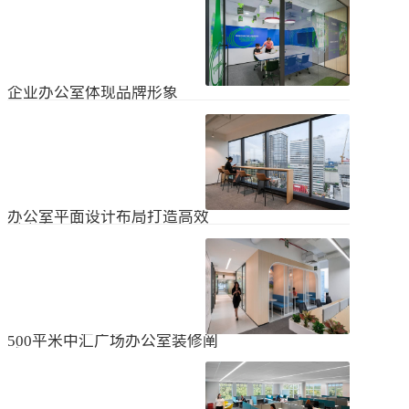
无论是个人居住的房子，还是企业使
经不知道有什么注意事项。如果想知
用的办公室，完成装修工作都需要一
道更具体的情况，可以通过以下方式
些时间。这是大家都知道的，但对企
进行1、风格与企业形象不能有太大的
2024
-
04
-
06
业来说，施工时间过长会产生很多问
不同。如果不知道现在的北京办公室
题，还会影响发展情况。北京办公室
装修设计风格，...
装修大概设计周期是多久？目前北京
企业办公室体现品牌形象
办公室装修公司很多，随便选择一家
公司就能安心合作吗？因为好奇的问
提升企业办公室装修品牌形象是一个
题很多，所以朋友们不仅感到模糊，
重要的战略举措，可以帮助公司吸引
还想尽快找到专业可靠的公司合作。
客户、员工和合作伙伴，传递企业文
会有更多的介绍。1、不同公司的施工
2023
-
09
-
26
化和价值观。以下是一些方法，可以
效率不同如上所述，北京办公室装修
帮助提升企业办公室装修的品牌形
公司越来越多，...
象：明确定义品牌标识和价值观在开
办公室平面设计布局打造高效
始装修前，确保你清楚地定义了企业
时尚办公空间
的品牌标识和价值观。品牌标识包括
北京办公室装修的创新对提高工作效
公司的使命、愿景和核心价值观，这
率、营造时尚氛围和创建舒适办公环
些要素应该在装修中得以体现。独特
境起着重要作用。本文将从四个方面
性办公室装修应该在设计上具有独特
2023
-
09
-
26
详细阐述如何进行办公室平面图设计
性，以突出公司的个性和特点。可以
布局的突破创新，并帮助打造理想的
考虑采用独特的设计...
办公空间。1、创新灵活的空间设计在
500平米中汇广场办公室装修阐
办公室平面图的设计布局中，创新灵
述
活的空间设计是关键。传统的办公室
500平米东城区中汇广场办公室装修阐
以分隔间隔为主，导致员工的沟通与
述：主要从空间布局、照明设计、陈
协作能力受限。现代的办公室设计布