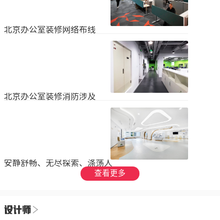
设装饰和环境调节四个方面入手，详
局中引入了开放式空间，打破了传统
2023
-
09
-
26
细介绍了每个方面的要点和实施方
的隔间，增加了员工之间的交流与合
法。1、空间布局中汇广场办公室装修
作。同时，还可...
空间布局是创造舒适工作环境的基
北京办公室装修网络布线
础，必须考虑员工的工作流程和沟通
需求。合理划分办公区域、会议室和
现代公司很少使用电脑，所以在北京
休息区，充分利用空间，提供足够的
办公室装修设计中，应考虑布线、通
工作区域和舒适的交流空间。其次，
信、网络，结合后期使用，根据实用
要注意办公区域的人员密度和布局合
2023
-
07
-
12
性进行布局。1.办公网络布局的可靠
理性，避免拥挤和来往人员的干扰。
性。办公室装修布线系统使用的产品
可以采用开放式...
必须经过国际组织认证。布线系统的
北京办公室装修消防涉及
设计、安装和测试以ANSIEIA为布线
标准，并按照中国的布线标准和测试
随着时间的推移和时代的发展，北京
标准进行。正确性办公室强弱电的布
办公室装修变得越来越现代化。由于
线方向应正确匹配，不相互骚扰。许
随着时代的进步和科技的快速发展，
多用户同时使用计算机电源、电话和
2023
-
07
-
12
办公室装修也必须与时俱进。除了独
网络电缆，这更方便未来的操作和护
特的个性化设计外，还应满足工作和
理。2....
生活的需要。同时，安全始终是我们
安静舒畅、无尽探索、涤荡人
的首要任务，不容忽视或轻视。以下
心
查看更多
小系列总结了办公室装修的一些注意
我们充分理解业主数十年如一日对医
事项。我希望它能帮助你！消防安全
疗产业的不懈追求，出于对康复医疗
由于安全是首要任务，我们应该考虑
事业的致敬，办公楼设计运用纯粹干
办公室装修的消防要求和行为准则。
2023
-
06
-
24
净的白色，配合理性的办公室灯光氛
这是所有预防措施中最重要的事情。
围，打造一个安静舒畅、无尽探索、
1.电路电路与公...