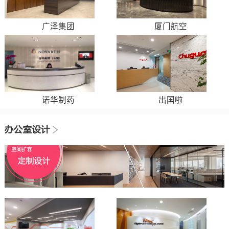
广泽集团
厦门航空
诺华制药
出国啦