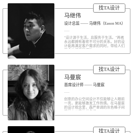
涤荡人心的北京办公室装修空间上的
找TA设计
划分和布局，为好博未来发展提供切
实合理的空间架构，由此正式开启医
马继伟
疗的3.0办公时代。流畅的线条、纯净
的色彩、温和的材质三大元素第一时
设计总监 —— 马继伟（Eason MA）
间为来者解读好博的文化内在。前厅
去繁就简、视野开阔，真正做到与景
“设计源于生活，且服务于生活。”两者
交融。自然的...
永远都拥有着密不可分的关系。好的设
计能再满足客户需求的同时，带给人们
更多的惊喜和感动...
找TA设计
马曼宸
首席设计师 —— 马曼宸
创意的办公空间设计不仅能够让人眼前
一亮，更能够激发工作热情。在马曼宸
的设计观念里，森严单调的灰色格子间
不是办公室的代名词...
找TA设计