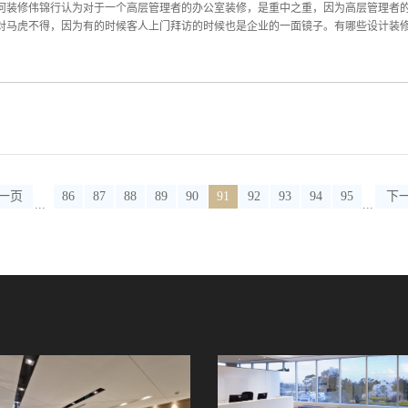
墙面每个地方都刷到，如果墙面吃漆量较大，底漆最好适量的多加一点水，以确保能够涂
何装修伟锦行认为对于一个高层管理者的办公室装修，是重中之重，因为高层管理者
对马虎不得，因为有的时候客人上门拜访的时候也是企业的一面镜子。有哪些设计装修办
时必须考虑到保密等要素。保守企业机密是领导办公室装修的一个独特点，而传播企
公： 是此类办公室装修彰显档次的一个重要因素，对此可以根据人的视觉感受来
当然也应该稍大一点。办公室墙面装饰哪些设计比较好扩大整体的视觉空间，不容易
的设计： 这是大家的共识。此类办公室装修时，一般都会把接待室、会议室、秘
会把这类办公室装修成为组合套间，外间是接待室之类，里面办公，这样的话便更
度有目共睹。需要遵循的办公室背景墙装修原则给人一种不一样的感觉，眼前一亮，
一定要有独到的特色。整体上要做到高雅，清新，敞亮，脱俗。 一个或者企...
一页
86
87
88
89
90
91
92
93
94
95
下
...
...