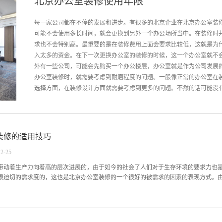
北京办公室装修使用年限
每一家公司都在不停的发展和进步。有很多的北京企业在北京办公室装
可能不会使用多长时间，就会更换到另外一个办公场所当中。在装修时
求也不会特别高。最重要的是在装修费用上面会要求比较低，这就是为
入太多的资金。在下一次更换办公室的装修的时候，这一个办公室就不
外有一些公司，可能会先购买一个办公楼层，办公室就是作为公司发展
办公室装修时，就需要考虑到耐磨程度的问题。一般像正常的办公室在
选择方面，在装修设计方面就需要考虑到更多的问题。不然的话可能没有使
现使用的效果比较差。或者很多的空间安排的不合理，对公司的发展会
的年限也是要与设计师沟通清楚的。影响整个设计考虑的问题，或者材
装修的适用技巧
以后就会发现，能够把办公室装修这些问题，在设计方案当中全部体现
12
-
25
带动着生产力向着高的层次进展的，由于如今的社会了人们对于生存环境的要求力也
很迫切的需求度的，这也是北京办公室装修的一个很好的被需求的因素的表现方式。由于
撑也是的其在这个行业里有着很好的前景力量，在装修的技巧的模式里也是有着很有
的时间里待得时间比较长的一个地方，由于如今的工作压力的加重和得不到很好的缓