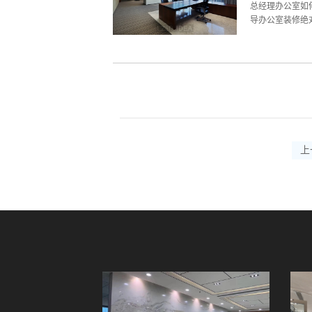
定要刷匀，确保
总经理办公室如
导办公室装修绝
们的办公室装修
要。 宽敞式办
公室装修时面积
的植物。 方便
些装饰的设计师
装修中的重要程
的形象，所以，
上