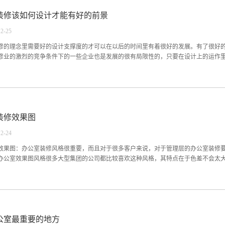
在设计的时候把温馨的色调的调配适当的加入也是很好的缓解着员工的压力，受欢迎
装修该如何设计才能有好的前景
很有一套方案。二、提高亮度的效果办公室是一个很需要亮度的场所，毕竟要好好的
京办公室装修业的一面值得遵循的规则度，在设计时把亮度用很好的方式设计出来也
12
-
25
下功夫的。三、重视着生态度的修饰作用在北京办公室装修行业的推崇里如今也是把
修业发展的很有规模的一个标志性的意义。质量好的北京办公室装修在生态度的提升
修的理念里需要好的设计支撑度的才可以在以后的时间里有着很好的发展。有了很好
跟着公司的一些有计划...
修业的激烈的竞争条件下的一些企业也是发展的很有局限性的，只要在设计上的运作里加
、色调的运用度装修业想要发展的很有质感在色调的调配生成度里也是很需要下点功
的稳妥的一件有意义的事情，价格实惠的北京办公室装修就是在色彩的调配生成里下
要提上议程的一件很重要的事件，由于如今的社会对环保的加速的提议也使得在装修
装修效果图
需要把环保的材料放在很醒目的地方的，信誉可靠的北京办公室装修就在环保上做的
里都是把灯光的设计做的很有色彩的，毕竟好的灯光也是可以给装修的优质度带来很
12
-
24
室装修有着比较好的口碑的一种显示。设计看似比较的简单其实也是很有着不同的深
公室装修的一些设计只要在功力和心力上下足了功夫，那也是北京办公室装修可以发
效果图：办公室装修风格很重要，而且对于很多客户来说，对于管理层的办公室装修
着很值得称赞的表现风...
办公室效果图风格很多大型集团的公司都比较喜欢这种风格，其特点在于色差不会太大、
考究、在气质上比较强调。现代型办公室装修风格这种风格普遍适用于中小型办公室
光与影的效果，喜欢用植物点缀各个角落。超现代型办公室效果图风格这种风格主要
于不拘一格，使用了大量的图案来设计，房间风格的明亮度对比强烈，另外使用了大
公室最重要的地方
新科技的氛同一览无余。 创意型办公室效果图风格这种风格适合艺术、工艺品、品牌