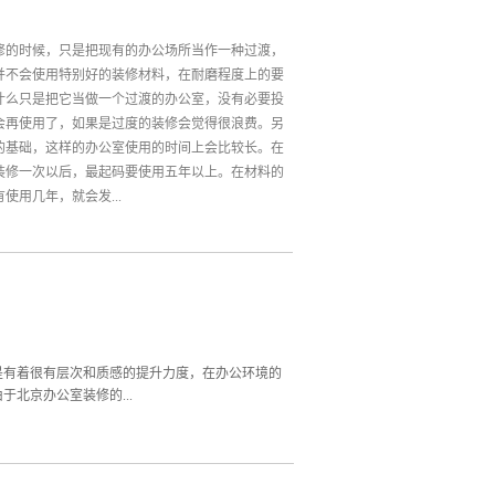
修的时候，只是把现有的办公场所当作一种过渡，
并不会使用特别好的装修材料，在耐磨程度上的要
什么只是把它当做一个过渡的办公室，没有必要投
会再使用了，如果是过度的装修会觉得很浪费。另
的基础，这样的办公室使用的时间上会比较长。在
装修一次以后，最起码要使用五年以上。在材料的
用几年，就会发...
有一定的限制。在与设计师沟通时，办公场所使用
料的选择会存在一定的差异。在与设计师沟通清楚
出来。
是有着很有层次和质感的提升力度，在办公环境的
北京办公室装修的...
意义的表现形式的。一、祥和温馨色调的调配办公
解力度，办公室的色调的温馨度就显得很重要的，