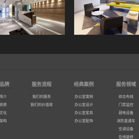
品牌
服务流程
经典案例
服务领域
简介
我们的服务
办公室案例
综合布线
资质
我们的价值观
办公室设计
门禁监控
文化
办公室家具
弱电设备
架构
办公室配饰
消防直通车
空调设备
在线装修