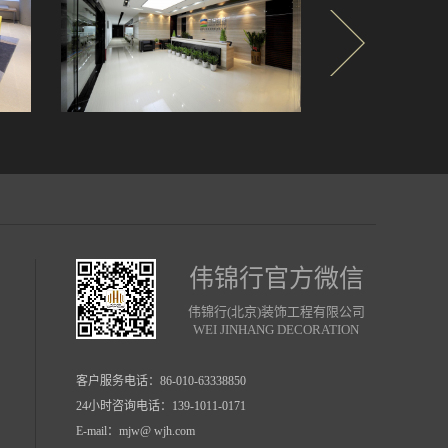
伟锦行官方微信
伟锦行(北京)装饰工程有限公司
WEI JINHANG DECORATION
客户服务电话：
86-010-63338850
24小时咨询电话：139-1011-0171
E-mail：mjw@ wjh.com