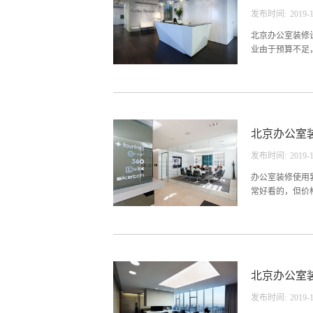
奏跳跃，造型筒
发布时间:
2019
-
总结，伟锦行装饰
www.bj-w
北京办公室装修
业由于预算不足
你知道办公室装
头至关重要，很
来决定门头的效
北京办公室
务，前台所在的
般客户会长久的
发布时间:
2019
-
谈区，具体定位
同时前台的布置
办公室装修使用
北京办公室装修各
常好看的，但价
择使用乳胶漆比
知识二次装修办
比较常用，凹凸
北京办公室
可以用网格布，
度。打磨：尽量用
发布时间:
2019
-
的话会留下很深