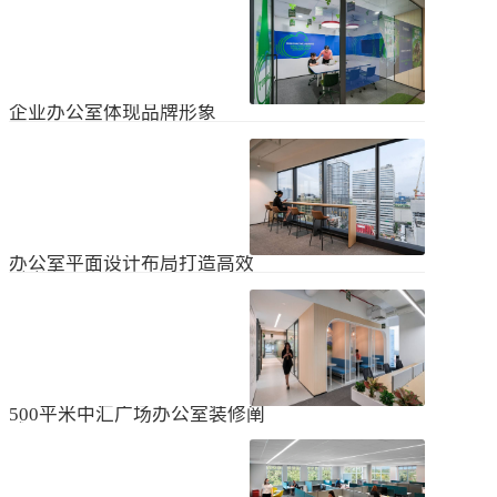
无论是个人居住的房子，还是企业使
经不知道有什么注意事项。如果想知
用的办公室，完成装修工作都需要一
道更具体的情况，可以通过以下方式
些时间。这是大家都知道的，但对企
进行1、风格与企业形象不能有太大的
2024
-
04
-
06
业来说，施工时间过长会产生很多问
不同。如果不知道现在的北京办公室
题，还会影响发展情况。北京办公室
装修设计风格，...
装修大概设计周期是多久？目前北京
企业办公室体现品牌形象
办公室装修公司很多，随便选择一家
公司就能安心合作吗？因为好奇的问
提升企业办公室装修品牌形象是一个
题很多，所以朋友们不仅感到模糊，
重要的战略举措，可以帮助公司吸引
还想尽快找到专业可靠的公司合作。
客户、员工和合作伙伴，传递企业文
会有更多的介绍。1、不同公司的施工
2023
-
09
-
26
化和价值观。以下是一些方法，可以
效率不同如上所述，北京办公室装修
帮助提升企业办公室装修的品牌形
公司越来越多，...
象：明确定义品牌标识和价值观在开
办公室平面设计布局打造高效
始装修前，确保你清楚地定义了企业
时尚办公空间
的品牌标识和价值观。品牌标识包括
北京办公室装修的创新对提高工作效
公司的使命、愿景和核心价值观，这
率、营造时尚氛围和创建舒适办公环
些要素应该在装修中得以体现。独特
境起着重要作用。本文将从四个方面
性办公室装修应该在设计上具有独特
2023
-
09
-
26
详细阐述如何进行办公室平面图设计
性，以突出公司的个性和特点。可以
布局的突破创新，并帮助打造理想的
考虑采用独特的设计...
办公空间。1、创新灵活的空间设计在
500平米中汇广场办公室装修阐
办公室平面图的设计布局中，创新灵
述
活的空间设计是关键。传统的办公室
500平米东城区中汇广场办公室装修阐
以分隔间隔为主，导致员工的沟通与
述：主要从空间布局、照明设计、陈
协作能力受限。现代的办公室设计布