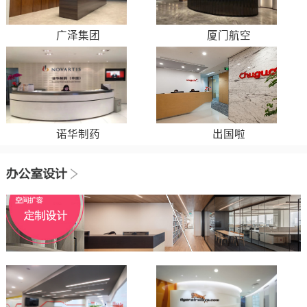
广泽集团
厦门航空
诺华制药
出国啦