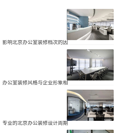
影响北京办公室装修档次的因
素
在北京办公室装修的空间利用上，一
定要紧凑合理。北京办公室装修时合
理地分配一些空间利用，使整个北京
2024
-
04
-
06
办公室装修格局显得紧凑。那么，哪
些因素影响北京办公室装修档次？1.
设计水平设计师专门设计了北京办公
办公室装修风格与企业形象相
室装修，从普通的办公环境变成了超
匹配
乎想象的优质办公空间。找专业设计
为什么北京办公室装修设计的话题容
师当然可以根据北京办公室装修的面
易引起很多朋友的关注？不是因为人
积、发展趋势和客户需求呈现不同的
们多么喜欢室内设计的内容，而是近
视觉效果。2.装饰材料影响北京办公
2024
-
04
-
06
年来越来越多的国内企业知道高级创
室装修等级效果的直接因素是装修材
新的室内装饰风格，因此可以展示企
料。选择北京...
业的实力和风格，但只有少数企业拥
专业的北京办公装修设计周期
有相关经验。大部分企业在几年内重
新开展北京办公室装修设计工作。已