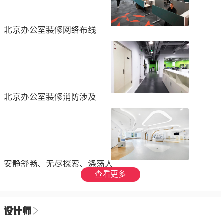
设装饰和环境调节四个方面入手，详
局中引入了开放式空间，打破了传统
2023
-
09
-
26
细介绍了每个方面的要点和实施方
的隔间，增加了员工之间的交流与合
法。1、空间布局中汇广场办公室装修
作。同时，还可...
空间布局是创造舒适工作环境的基
北京办公室装修网络布线
础，必须考虑员工的工作流程和沟通
需求。合理划分办公区域、会议室和
现代公司很少使用电脑，所以在北京
休息区，充分利用空间，提供足够的
办公室装修设计中，应考虑布线、通
工作区域和舒适的交流空间。其次，
信、网络，结合后期使用，根据实用
要注意办公区域的人员密度和布局合
2023
-
07
-
12
性进行布局。1.办公网络布局的可靠
理性，避免拥挤和来往人员的干扰。
性。办公室装修布线系统使用的产品
可以采用开放式...
必须经过国际组织认证。布线系统的
北京办公室装修消防涉及
设计、安装和测试以ANSIEIA为布线
标准，并按照中国的布线标准和测试
随着时间的推移和时代的发展，北京
标准进行。正确性办公室强弱电的布
办公室装修变得越来越现代化。由于
线方向应正确匹配，不相互骚扰。许
随着时代的进步和科技的快速发展，
多用户同时使用计算机电源、电话和
2023
-
07
-
12
办公室装修也必须与时俱进。除了独
网络电缆，这更方便未来的操作和护
特的个性化设计外，还应满足工作和
理。2....
生活的需要。同时，安全始终是我们
安静舒畅、无尽探索、涤荡人
的首要任务，不容忽视或轻视。以下
心
查看更多
小系列总结了办公室装修的一些注意
我们充分理解业主数十年如一日对医
事项。我希望它能帮助你！消防安全
疗产业的不懈追求，出于对康复医疗
由于安全是首要任务，我们应该考虑
事业的致敬，办公楼设计运用纯粹干
办公室装修的消防要求和行为准则。
2023
-
06
-
24
净的白色，配合理性的办公室灯光氛
这是所有预防措施中最重要的事情。
围，打造一个安静舒畅、无尽探索、
1.电路电路与公...