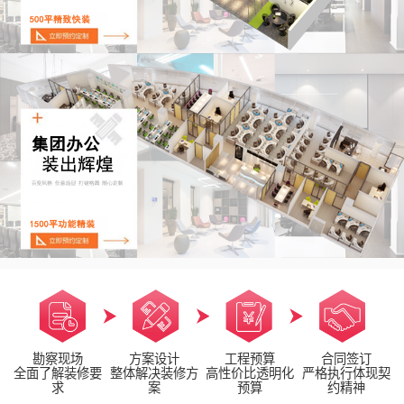
勘察现场
方案设计
工程预算
合同签订
全面了解装修要
整体解决装修方
高性价比透明化
严格执行体现契
求
案
预算
约精神