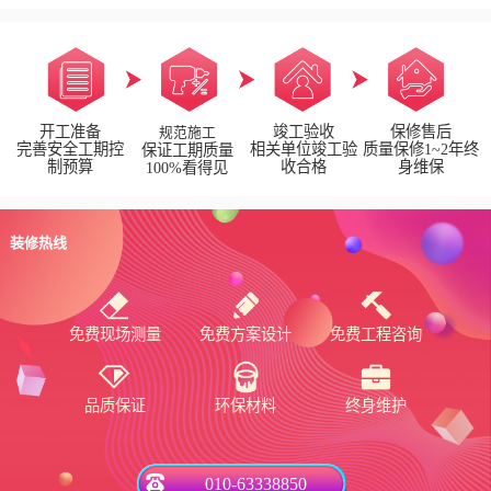
开工准备
竣工验收
保修售后
规范施工
完善安全工期控
相关单位竣工验
质量保修1~2年终
保证工期质量
制预算
收合格
身维保
100%看得见
装修热线
免费现场测量
免费方案设计
免费工程咨询
品质保证
环保材料
终身维护
010-63338850