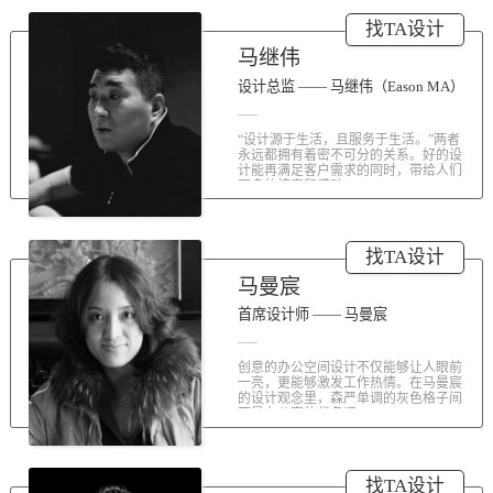
涤荡人心的北京办公室装修空间上的
找TA设计
划分和布局，为好博未来发展提供切
实合理的空间架构，由此正式开启医
马继伟
疗的3.0办公时代。流畅的线条、纯净
的色彩、温和的材质三大元素第一时
设计总监 —— 马继伟（Eason MA）
间为来者解读好博的文化内在。前厅
去繁就简、视野开阔，真正做到与景
“设计源于生活，且服务于生活。”两者
交融。自然的...
永远都拥有着密不可分的关系。好的设
计能再满足客户需求的同时，带给人们
更多的惊喜和感动...
找TA设计
马曼宸
首席设计师 —— 马曼宸
创意的办公空间设计不仅能够让人眼前
一亮，更能够激发工作热情。在马曼宸
的设计观念里，森严单调的灰色格子间
不是办公室的代名词...
找TA设计